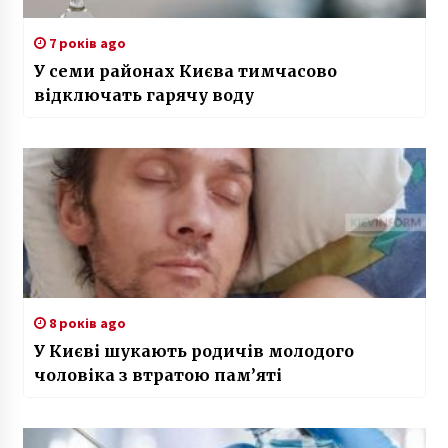
7 років ago
У семи районах Києва тимчасово
відключать гарячу воду
8 років ago
У Києві шукають родичів молодого
чоловіка з втратою пам’яті