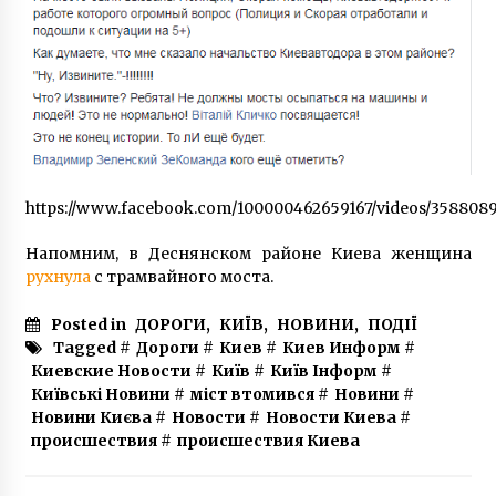
https://www.facebook.com/100000462659167/videos/358808
Напомним, в Деснянском районе Киева женщина
рухнула
с трамвайного моста.
Posted in
ДОРОГИ
,
КИЇВ
,
НОВИНИ
,
ПОДІЇ
Tagged #
Дороги
#
Киев
#
Киев Информ
#
Киевские Новости
#
Київ
#
Київ Інформ
#
Київські Новини
#
міст втомився
#
Новини
#
Новини Києва
#
Новости
#
Новости Киева
#
происшествия
#
происшествия Киева