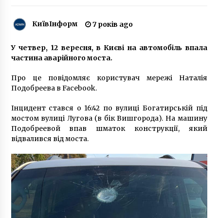
6 років ago
КиївІнформ
7 років ago
У ботсаду підліток стрибав із дерева та впав
у яр
У четвер, 12 вересня, в Києві на автомобіль впала
6 років ago
частина аварійного моста.
У костелі Св. Миколая в Києві завершили
Про це повідомляє користувач мережі Наталія
протиаварійні роботи після пожежі
Подобреева в Facebook.
5 років ago
Інцидент стався о 16:42 по вулиці Богатирській під
мостом вулиці Лугова (в бік Вишгорода). На машину
На майские праздники в Киеве пройдет
масштабный фестиваль в формате «Живой
Подобреевой впав шматок конструкції, який
истории»
відвалився від моста.
9 років ago
Ножний автомобільний насос: принцип
роботи та переваги
3 роки ago
Російське угруповання повідомило про
мінування п’яти торгових центрів у Києві