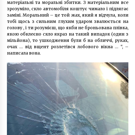
матеріальні та моральні збитки. З матеріальним все
зрозуміло, скло автомобіля коштує чимало і підлягає
заміні. Моральний – це той жах, який я відчула, коли
тобі щось з сильним глухим ударом звалюється на
голову , і ти розумієш, що якби не броньована плівка,
якою обклеєно скло якраз на такий випадок (один з
мільйона), то ушкодження були б на обличчі, руках,
очах … від вщент розлетівся лобового вікна … “, –
написала вона.