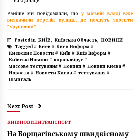
вакцинація”.
Кагарлику передали до суду
6 років ago
Раніше ми повідомляли, що
у міській владі вже
визначили перелік вулиць, де почнуть зносити
“хрущовки”.
Posted in
КИЇВ
,
Київська Область
,
НОВИНИ
Tagged #
Киев
#
Киев Информ
#
Киевские Новости
#
Київ
#
Київ Інформ
#
Київські Новини
#
коронавірус
#
массове тестування
#
Новини
#
Новини Києва
#
Новости
#
Новости Киева
#
тестування
#
Шмигаль
Next Post
КИЇВ
НОВИНИ
ТРАНСПОРТ
На Борщагівському швидкісному