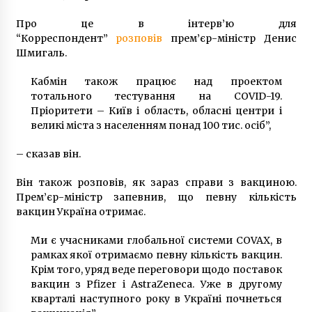
7 років ago
Про це в інтерв’ю для
“Корреспондент”
розповів
прем’єр-міністр Денис
Великі ТРЦ ігнорували “карантин вхідного
Шмигаль.
дня” у Києві
6 років ago
Кабмін також працює над проектом
тотального тестування на COVID-19.
“Вставав кожні 15 хв”. Стало відомо, як
Пріоритети – Київ і область, обласні центри і
заблукалий турист провів чотири дні в
великі міста з населенням понад 100 тис. осіб”,
Карпатах
8 років ago
– сказав він.
Володимир Караваєв – засновник
Він також розповів, як зараз справи з вакциною.
вітчизняної хурургії
Прем’єр-міністр запевнив, що певну кількість
8 років ago
вакцин Україна отримає.
У Києві розгромили холодильники з їжею для
Ми є учасниками глобальної системи COVAX, в
бідних
рамках якої отримаємо певну кількість вакцин.
10 років ago
Крім того, уряд веде переговори щодо поставок
вакцин з Pfizer і AstraZeneca. Уже в другому
кварталі наступного року в Україні почнеться
Справу про тортури і зґвалтування в