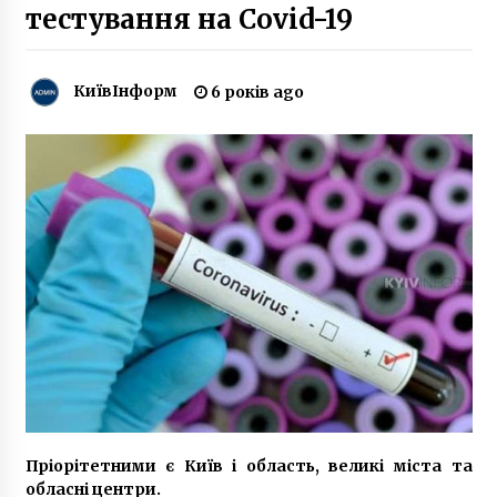
7 років ago
тестування на Covid-19
Історія найвищого моста України
8 років ago
КиївІнформ
6 років ago
Киевэнерго остановило гидравлические
испытания и ремонт теплосетей
10 років ago
У Києві вандали обмалювали тимчасову
інсталяцію “Протистояння” на
Бессарабській площі
7 років ago
У Києві за тиждень запустили 5 нових
автобусних маршрутів (ПЕРЕЛІК)
5 років ago
Пріорітетними є Київ і область, великі міста та
У київській підземці встановлюють бокси
для QR-квитків
обласні центри.