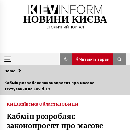
Skip
to
content
НОВИНИ КИЄВА
СТОЛИЧНИЙ ПОРТАЛ
Читають зараз
Home
Читають зараз
Кабмін розробляє законопроект про масове
тестування на Covid-19
У 2021 році у 23 вестибюлях метро у Києві
оновлять усі турнікети, кожен прийматиме
банківську картку
КИЇВ
Київська Область
НОВИНИ
6 років ago
Кабмін розробляє
Зеленський вже у Верховній Раді для
законопроект про масове
обговорення “формули Штайнмайера”