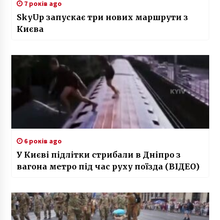
7 років ago
SkyUp запускає три нових маршрути з
Києва
6 років ago
У Києві підлітки стрибали в Дніпро з
вагона метро під час руху поїзда (ВІДЕО)