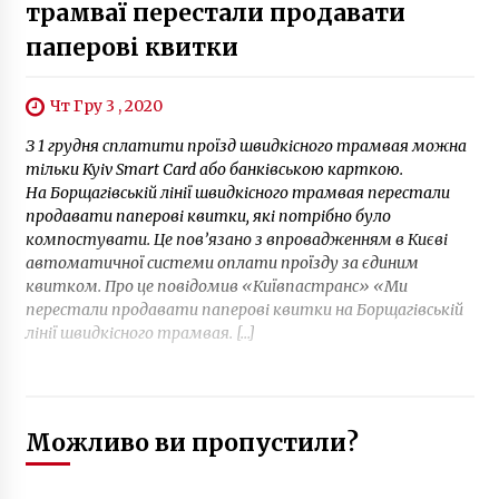
трамваї перестали продавати
паперові квитки
Чт Гру 3 , 2020
З 1 грудня сплатити проїзд швидкісного трамвая можна
тільки Kyiv Smart Card або банківською карткою.
На Борщагівській лінії швидкісного трамвая перестали
продавати паперові квитки, які потрібно було
компостувати. Це пов’язано з впровадженням в Києві
автоматичної системи оплати проїзду за єдиним
квитком. Про це повідомив «Київпастранс» «Ми
перестали продавати паперові квитки на Борщагівській
лінії швидкісного трамвая. […]
Можливо ви пропустили?