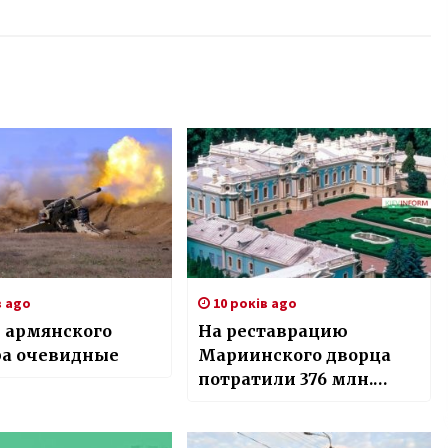
в ago
10 років ago
 армянского
На реставрацию
ра очевидные
Мариинского дворца
потратили 376 млн.
гривен