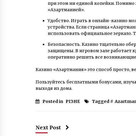
при этом ни единой копейки. Помимо 
«Азартманией».
Удобство. Играть в онлайн-казино мож
устройства. Если страница «Азартман
использовать официальное зеркало. Т
Безопасность. Казино тщательно обер
защищены. В игровом зале работает 
оперативно решить все возникающие
Казино «Азартмания» это способ просто, ве
Пользуйтесь бесплатными бонусами, изуча
выходя из дома.
Posted in
РІЗНЕ
Tagged #
Azartman
Next Post