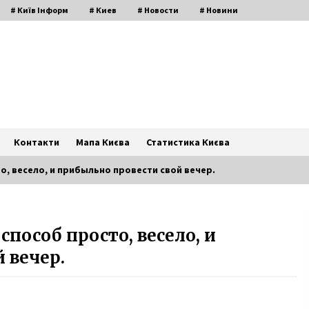
# Київ Інформ
# Киев
# Новости
# Новини
Контакти
Мапа Києва
Статистика Києва
о, весело, и прибыльно провести свой вечер.
и
Степанов підтвердив отримання
способ просто, весело, и
заявки на реєстрацію в Україні
російської COVID-вакцини
 вечер.
6 років ago
У Києві на хабарі спіймали
чиновника “Укрзалізниці”