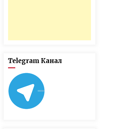
Telegram Канал