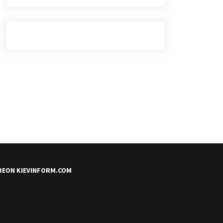
REON KIEVINFORM.COM