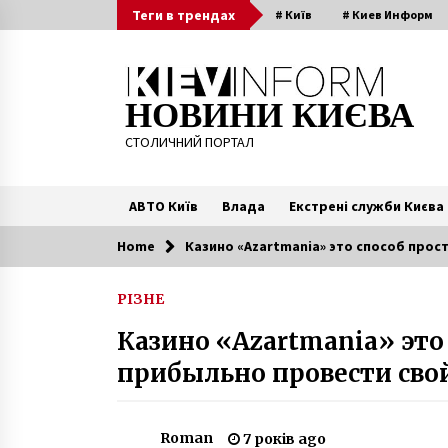
Skip
Теги в трендах
# Київ
# Киев Информ
to
content
НОВИНИ КИЄВА
СТОЛИЧНИЙ ПОРТАЛ
АВТО Київ
Влада
Екстрені служби Києва
Home
Казино «Azartmania» это способ прост
Читають зараз
РІЗНЕ
На столичних пляжах заборонил
Казино «Azartmania» это 
купатися через кишкову паличку
7 років ago
прибыльно провести свой
В Раді назвали умову
запровадження в Україні повного
Roman
7 років ago
локдауну