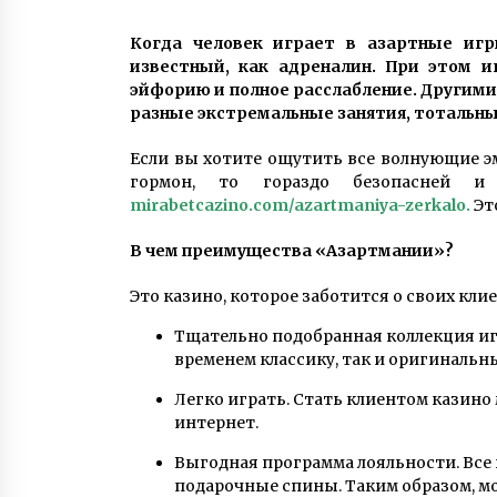
6 років ago
Когда человек играет в азартные игр
известный, как адреналин. При этом и
Скачать автоматы онлайн
возможно в казино Космолот на
эйфорию и полное расслабление. Другими
klub-azino777.co
разные экстремальные занятия, тотальны
7 років ago
Если вы хотите ощутить все волнующие э
У Києві з’явиться кладовище для
гормон, то гораздо безопасней 
домашніх тварин
mirabetcazino.com/azartmaniya-zerkalo
.
Эт
6 років ago
В чем преимущества «Азартмании»?
Это казино, которое заботится о своих клие
Тщательно подобранная коллекция иг
временем классику, так и оригинальн
Легко играть. Стать клиентом казино 
интернет.
Выгодная программа лояльности. Все
подарочные спины. Таким образом, мо