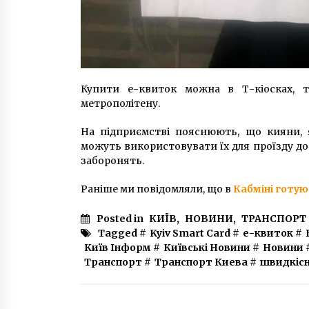
Купити е-квиток можна в Т-кіосках, т
метрополітену.
На підприємстві пояснюють, що кияни, я
можуть використовувати їх для проїзду до 
заборонять.
Раніше ми повідомляли, що в
Кабміні готую
Posted in
КИЇВ
,
НОВИНИ
,
ТРАНСПОРТ
Tagged #
Kyiv Smart Card
#
е-квиток
#
Київ Інформ
#
Київські Новини
#
Новини
Транспорт
#
Транспорт Киева
#
швидкіс