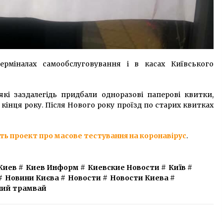
ерміналах самообслуговування і в касах Київського
кі заздалегідь придбали одноразові паперові квитки,
кінця року. Після Нового року проїзд по старих квитках
ть проект про масове тестування на коронавірус
.
Киев
#
Киев Информ
#
Киевские Новости
#
Київ
#
#
Новини Києва
#
Новости
#
Новости Киева
#
ний трамвай