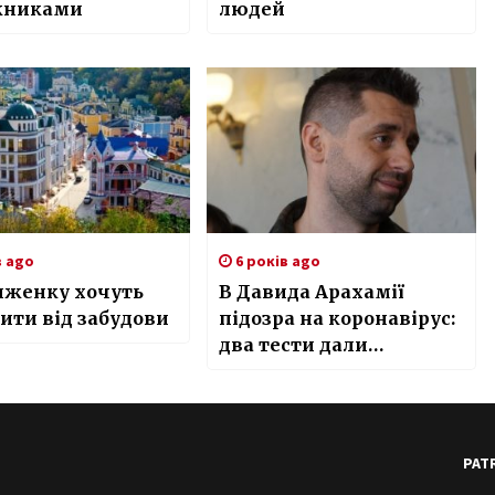
жниками
людей
в ago
6 років ago
иженку хочуть
В Давида Арахамії
ити від забудови
підозра на коронавірус:
два тести дали
протилежний
результат
PAT