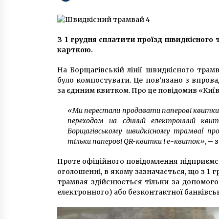
8 років ago
В Киеве рассказали о ситуации с
заболеваемостью гриппом и ОРВ
З 1 грудня сплатити проїзд швидкісного 
8 років ago
карткою.
На Борщагівській лінії швидкісного трам
Сумна історія столітнього
було компостувати. Це пов’язано з впров
козацького маєтку та пташиног
за єдиним квитком. Про це повідомив «Киї
зоопарку у середмісті Києва
7 років ago
«Ми перестали продавати паперові квитки на
переходом на єдиний електронний квито
Борщагівському швидкісному трамваї пр
тільки паперові QR-квитки і е-квиток»
, –
Проте офіційного повідомлення підприємс
оголошенні, в якому зазначається, що з 1 г
трамвая здійснюється тільки за допомого
електронного) або безконтактної банківськ