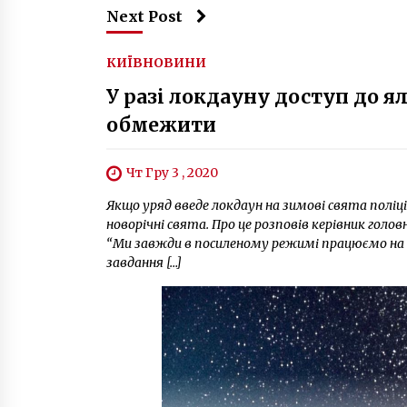
Next Post
КИЇВ
НОВИНИ
У разі локдауну доступ до 
обмежити
Чт Гру 3 , 2020
Якщо уряд введе локдаун на зимові свята поліц
новорічні свята. Про це розповів керівник голов
“Ми завжди в посиленому режимі працюємо на Но
завдання […]