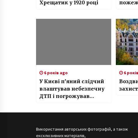
Хрещатик у 1920 році
поже
6 років ago
6 рокі
У Києві п’яний слідчий
Воздв
влаштував небезпечну
захист
ДТП і погрожував
свідкам (ФОТО)
Використання авторських фотографій, а також
ексклюзивних матеріалів,