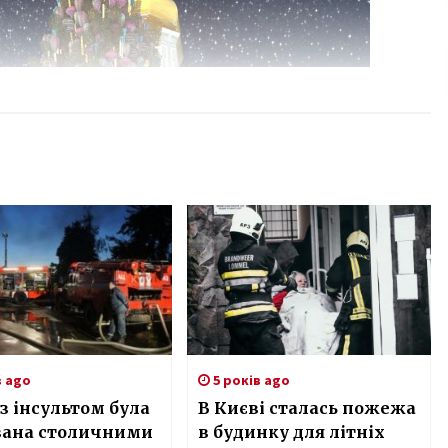
в ago
5 років ago
з інсультом була
В Києві сталась пожежа
вана столичними
в будинку для літніх