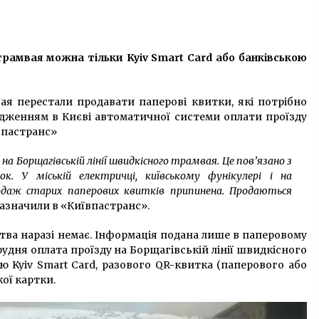
6 років ago
Поліція заблокувала проїзд до
И
Адміністрації президента: відомо
трамвая можна тільки Kyiv Smart Card або банківською
причини
7 років ago
вая перестали продавати паперові квитки, які потрібно
На річці Либідь відновлять русло і
адженням в Києві автоматичної системи оплати проїзду
о
реконструюють гідротехнічні
впастранс»
споруди
7 років ago
 Борщагівській лінії швидкісного трамвая. Це пов’язано з
к. У міській електричці, київському фунікулері і на
одаж старих паперових квитків припинена. Продаються
 зазначили в «Київпастранс».
тва наразі немає. Інформація подана лише в паперовому
рудня оплата проїзду на Борщагівській лінії швидкісного
ю Kyiv Smart Card, разового QR-квитка (паперового або
ої картки.