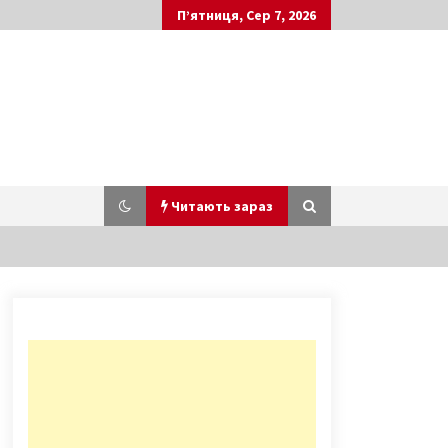
П’ятниця, Сер 7, 2026
Читають зараз
Медична дисципліна в перетині із
мистецтвом можуть рятувати
життя …
7 років ago
Позор столицы: Кто обратит
внимание на проблемы киевского
ж/д вокзала