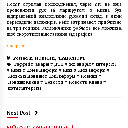
Потяг отримав пошкодження, через які не зміг
1 рік ago
продовжити рух за маршрутом, з Києва був
відправлений аналогічний рухомий склад, в який
пересадили пасажирів. Рейс затримався приблизно
на три години. Залізничники роблять все можливе,
щоб скоротити відставання від графіка.
Джерело
Posted in
НОВИНИ
,
ТРАНСПОРТ
Tagged #
аварія
#
ДТП
#
жд аварія
#
Інтерсіті
#
Киев
#
Киев Информ
#
Київ
#
Київ Інформ
#
Київські Новини
#
Киїі Інформ
#
Новини
#
Новини Києва
#
Новости
#
Новости Киева
#
потяг інтерсіті
Next Post
КИЇВ
КУЛЬТУРА
НОВИНИ
ПОДІЇ