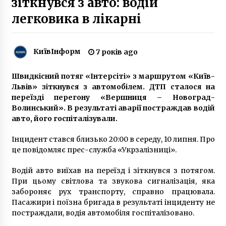
зіткнувся з авто: водій
легковика в лікарні
Тільки для “своїх”. У Києві з’явилася
приватна набережна (ФОТО)
9 років ago
КиївІнформ
7 років ago
Швидкісний потяг «Інтерсіті» з маршрутом «Київ-
Коли потрібне протезування зубів та як воно
проводиться
Львів» зіткнувся з автомобілем. ДТП сталося на
3 роки ago
переїзді перегону «Вершниця – Новоград-
Волинський». В результаті аварії постраждав водій
авто, його госпіталізували.
У Києві з-під асфальту забив новий фонтан
5 років ago
Інцидент стався близько 20:00 в середу, 10 липня. Про
це повідомляє прес-служба «Укрзалізниці».
Цей день в історії: Революція на граніті
Водій авто виїхав на переїзд і зіткнувся з потягом.
7 років ago
При цьому світлова та звукова сигналізація, яка
забороняє рух транспорту, справно працювала.
Пасажири і поїзна бригада в результаті інциденту не
постраждали, водія автомобіля госпіталізовано.
Як допомогти підлітку справитися зі
стресом і втомою