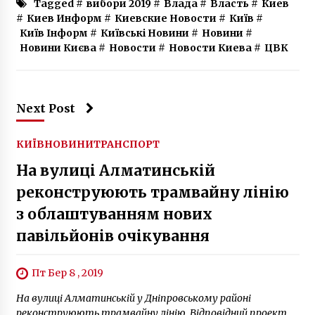
Tagged #
вибори 2019
#
Влада
#
Власть
#
Киев
6 років ago
#
Киев Информ
#
Киевские Новости
#
Київ
#
Київ Інформ
#
Київські Новини
#
Новини
#
Новини Києва
#
Новости
#
Новости Киева
#
ЦВК
Next Post
КИЇВ
НОВИНИ
ТРАНСПОРТ
На вулиці Алматинській
реконструюють трамвайну лінію
з облаштуванням нових
павільйонів очікування
Пт Бер 8 , 2019
На вулиці Алматинській у Дніпровському районі
реконструюють трамвайну лінію. Відповідний проект