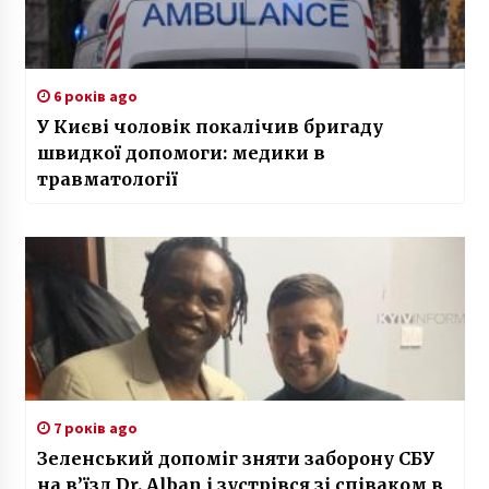
6 років ago
У Києві чоловік покалічив бригаду
швидкої допомоги: медики в
травматології
7 років ago
Зеленський допоміг зняти заборону СБУ
на в’їзд Dr. Alban і зустрівся зі співаком в