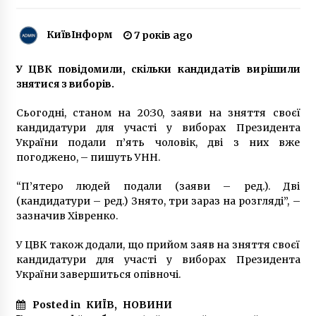
6 років ago
КиївІнформ
7 років ago
«Друга ріка» стане хедлайнером святкового
концерту на Софійській площі
7 років ago
У ЦВК повідомили, скільки кандидатів вирішили
знятися з виборів.
Як Ханкенді став Степанакертом
Сьогодні, станом на 20:30, заяви на зняття своєї
6 років ago
кандидатури для участі у виборах Президента
України подали п’ять чоловік, дві з них вже
погоджено, – пишуть УНН.
«Київ FM» цілком відмовився від
російськомовних пісень
“П’ятеро людей подали (заяви – ред.). Дві
6 років ago
(кандидатури – ред.) Знято, три зараз на розгляді”, –
зазначив Хівренко.
У столичному кафе режисера побили за
У ЦВК також додали, що прийом заяв на зняття своєї
вимогу вимкнути російську музику
кандидатури для участі у виборах Президента
7 років ago
України завершиться опівночі.
У разі локдауну доступ до ялинки на
Posted in
КИЇВ
,
НОВИНИ
Софіївській площі можуть обмежити