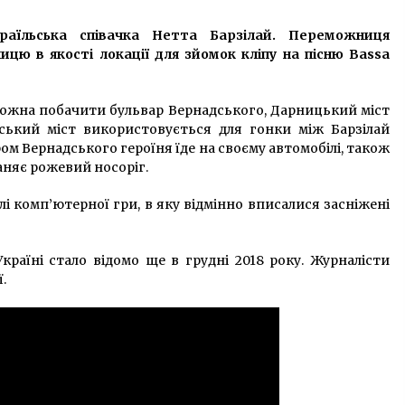
7 років ago
раїльська співачка Нетта Барзілай. Переможниця
Причал «Надії», чи як держава
ицю в якості локації для зйомок кліпу на пісню Bassa
втрачає мільйонні прибутки
7 років ago
 можна побачити бульвар Вернадського, Дарницький міст
ївський міст використовується для гонки між Барзілай
а
Столичний фунікулер збираються
ром Вернадського героїня їде на своєму автомобілі, також
відреставрувати
аняє рожевий носоріг.
7 років ago
лі комп’ютерної гри, в яку відмінно вписалися засніжені
країні стало відомо ще в грудні 2018 року. Журналісти
.