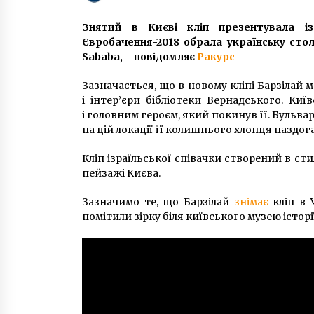
7 років ago
Знятий в Києві кліп презентувала із
На Південному мосту в Києві на
Євробачення-2018 обрала українську стол
смерть збили лося
Sababа, – повідомляє
Ракурс
7 років ago
Зазначається, що в новому кліпі Барзілай
і інтер’єри бібліотеки Вернадського. Ки
“Маленький Париж”: як виглядал
і головним героєм, який покинув її. Бульва
вулиця Городецького у 1930-ті
роки
на цій локації її колишнього хлопця наздог
2 роки ago
Кліп ізраїльської співачки створений в сти
пейзажі Києва.
Зазначимо те, що Барзілай
знімає
кліп в У
помітили зірку біля київського музею історії