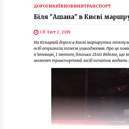
ДОРОГИ
КИЇВ
НОВИНИ
ТРАНСПОРТ
Біля "Ашана" в Києві маршр
Сб Лют 2 , 2019
На Кільцевій дорозі в Києві маршрутка зіткнул
осіб отримали тілесні ушкодження. Про це пові
п’ятницю, 1 лютого, близько 21:40. Відомо, що
момент транспортний засіб початок водити з 