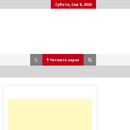
Субота, Сер 8, 2026
Читають зараз
У Києві кішку з кошенятами
викинули з вікна
багатоповерхівки
5 років ago
Як жонглювання НАБУ справами
може «вирішувати питання»