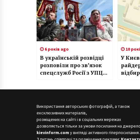
6 років ago
10 рок
В українській розвідці
У Києв
розповіли про зв’язок
райде
спецслужб Росії з УПЦ
відби
МП
школи 
Використання авторських фотографій, а також
ексклюзивних матеріалів,
розміщених на сайті і в соціальних мережах
дозволяється тільки за умови посилання на джерело
kievinform.com
у вигляді активного гіперпосилання.
З питань співпраці та розміщення реклами:
Контакт