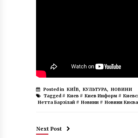
Posted in
КИЇВ
,
КУЛЬТУРА
,
НОВИНИ
Tagged #
Киев
#
Киев Информ
#
Киевс
Нетта Барзілай
#
Новини
#
Новини Києва
Next Post