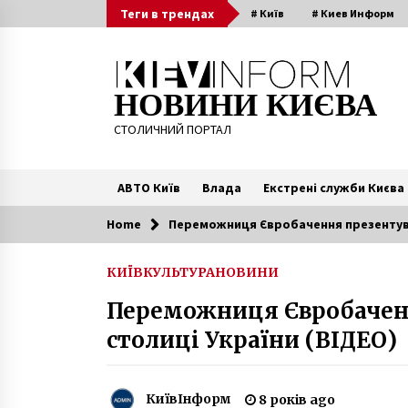
Skip
Теги в трендах
# Київ
# Киев Информ
to
content
НОВИНИ КИЄВА
СТОЛИЧНИЙ ПОРТАЛ
АВТО Київ
Влада
Екстрені служби Києва
Home
Переможниця Євробачення презентувал
Читають зараз
КИЇВ
КУЛЬТУРА
НОВИНИ
Під Києвом кілери зрешетили
Переможниця Євробаченн
кулями бізнесмена на очах
маленького сина
столиці України (ВІДЕО)
6 років ago
Вандали понівечили пам’ятник
засновникам Києва
КиївІнформ
8 років ago