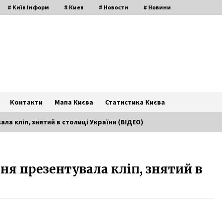
# Київ Інформ
# Киев
# Новости
# Новини
Контакти
Мапа Києва
Статистика Києва
а кліп, знятий в столиці України (ВІДЕО)
Стало відомо, які школи Києва
я презентувала кліп, знятий в
закрили на карантин через
епідемію грипу
8 років ago
Заходи до Дня Героїв Небесної
Сотні 2019 року