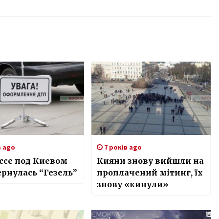
в ago
7 років ago
ссе под Киевом
Кияни знову вийшли на
рнулась “Гезель”
проплачений мітинг, їх
знову «кинули»