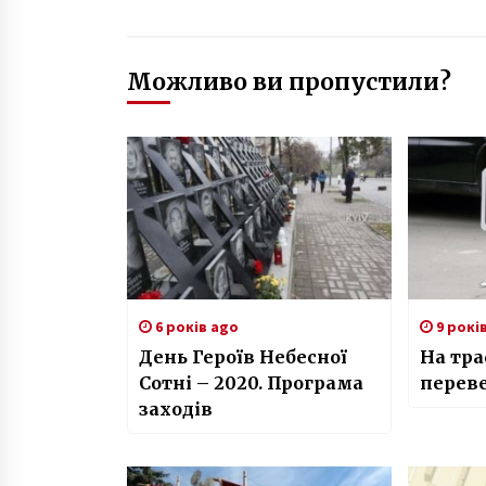
Можливо ви пропустили?
6 років ago
9 рокі
День Героїв Небесної
На тра
Сотні – 2020. Програма
переве
заходів