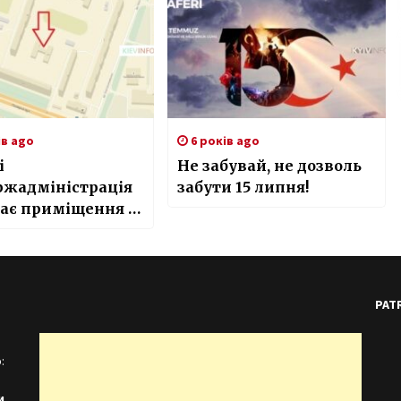
ів ago
6 років ago
і
Не забувай, не дозволь
ржадміністрація
забути 15 липня!
рає приміщення у
та дитсадка
PAT
:
и