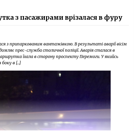
утка з пасажирами врізалася в фуру
ася з припаркованим вантажівкою. В результаті аварії вісім
домляє прес-служба столичної поліції. Аварія сталася в
 маршрутка їхала в сторону проспекту Перемоги. У якийсь
боку в […]