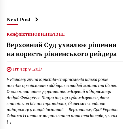
Next Post
Конфлікти
НОВИНИ
РІЗНЕ
Верховний Суд ухвалює рішення
на користь рівненського рейдера
Пт Чер 9 , 2017
У Рівному група юристів-спортсменів кілька років
поспіль організовано відбирає в людей житло та бізнес.
Очолює злочинне угруповання місцевий підприємець
Андрій Федорчук. Попри те, що суди місцевого рівня
стають на бік постраждалих, бізнесмен знайшов
підтримку у вищій інстанції – Верховному Суді України.
Одними із перших жертв стала пара пенсіонерів, у яких
[…]