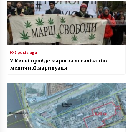
7 років ago
У Києві пройде марш за легалізацію
медичної марихуани