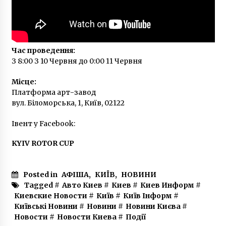
7 років ago
Час проведення:
З 8:00 З 10 Червня до 0:00 11 Червня
Місце:
Платформа арт-завод
вул. Біломорська, 1, Київ, 02122
Івент у Facebook:
KYIV ROTOR CUP
Posted in
АФІША
,
КИЇВ
,
НОВИНИ
Tagged #
Авто Киев
#
Киев
#
Киев Информ
#
Киевские Новости
#
Київ
#
Київ Інформ
#
Київські Новини
#
Новини
#
Новини Києва
#
Новости
#
Новости Киева
#
Події