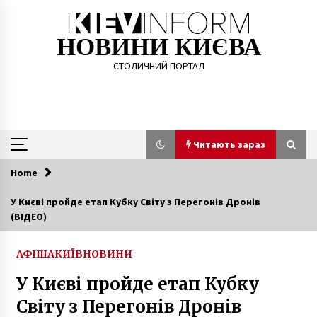
Skip
to
content
НОВИНИ КИЄВА
СТОЛИЧНИЙ ПОРТАЛ
Читають зараз
Home
Читають зараз
У Києві пройде етап Кубку Світу з Перегонів Дронів
(ВІДЕО)
​Столичні школи та садочки відновлюють
роботу з 15 лютого
5 років ago
АФІША
КИЇВ
НОВИНИ
У Києві пройде етап Кубку
Під Києвом фура влетіла в пасажирський
автобус, є постраждалі (ФОТО)
Світу з Перегонів Дронів
8 років ago