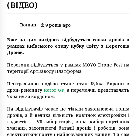
(ВІДЕО)
Вночі злочинці викрали людину, влаштували
погоню та ДТП
Roman
9 років ago
10 років ago
Вже на цих вихідних відбудуться гонки дронів в
У Києві на смерть збили двох велосипедистів
рамках Київського етапу Кубку Світу з Перегонів
7 років ago
Дронів.
Перегони відбудуться у рамках MOYO Drone Fest на
З початку року волонтери “Мотохелп”
території АртЗаводу Платформа.
здійснили понад 100 термінових доставок
крові по Києву і області
Центральною подією стане етап Кубка Європи з
6 років ago
дрон-рейсингу
Rotor GP
, а переможці представлять
Україну за кордоном.
На проспекті Бажана обмежать рух
7 років ago
На відвідувачів чекає не тільки захоплююча гонка
дронів, а й велика кількість новинок електроніки і
гаджетів – VR-лабораторія, зона киберспортівних
“Дякую кожному поліцейському”: голова
змагань, захоплюючі баталії дронів і роботів, зона
Нацполіції Києва Андрій Крищенко все таки
електротранспорту і найрозумніших машин. Ти сам