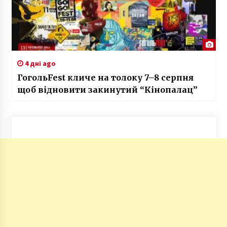
4 дні ago
ГогольFest кличе на толоку 7–8 серпня
щоб відновити закинутий “Кінопалац”