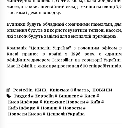
майстерню площею 1,55 тис. кв. м, склад зберігання
масел, а також ліцензійний склад техніки на площі 5,5
тис. кв.м і демоплощадку.
Будинки будуть обладнані сонячними панелями, для
опалення будуть використовуватися теплові насоси,
які також будуть задіяні для вентиляції приміщень.
Компанія “Цеппелін Україна” з головним офісом в
Києві працює в країні з 1996 року, є єдиним
офіційним дилером Caterpillar на території України.
Має 12 філій, в яких працює понад 600 співробітників.
Posted in
КИЇВ
,
Київська Область
,
НОВИНИ
Tagged #
Zeppelin
#
Вишневе
#
Киев
#
Киев Информ
#
Киевские Новости
#
Київ
#
Київ Інформ
#
Новини
#
Новости
#
Новости Киева
#
Цеппелін Україна