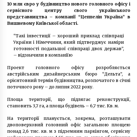
10 млн євро у будівництво нового головного офісу і
7 років ago
сервісного центру свого українського
представництва – компанії “Цеппелін Україна” в
Вишневому Київської області.
“Такі інвестиції – хороший приклад співпраці
України і Німеччини, який підтверджує наміри
готовності подальшої співпраці двох держав”,
– відзначили в компаніїю
Проект головного офісу розробляється
австрійським дизайнерським бюро “Дельта”, а
орієнтовний термін будівництва, розпочатого в січні
поточного року – до липня 2022 року.
Площа території, що підлягає реконструкції,
становить 3,7 га, а площа будівель – 6,7 тис. Кв. м.
На території планується, зокрема, розташувати
двоповерховий головний офіс загальною площею
понад 2,6 тис. кв. м з підземним паркінгом, сервісну