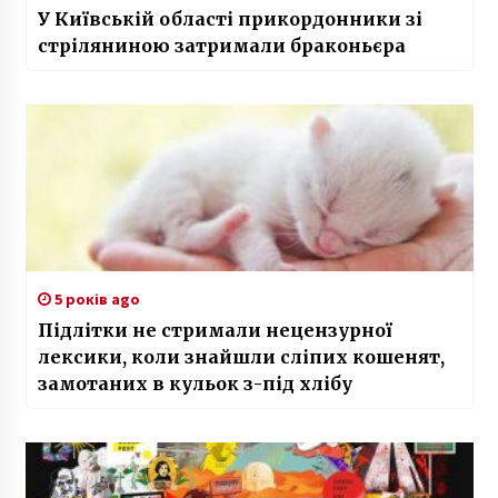
У Київській області прикордонники зі
стріляниною затримали браконьєра
5 років ago
Підлітки не стримали нецензурної
лексики, коли знайшли сліпих кошенят,
замотаних в кульок з-під хлібу