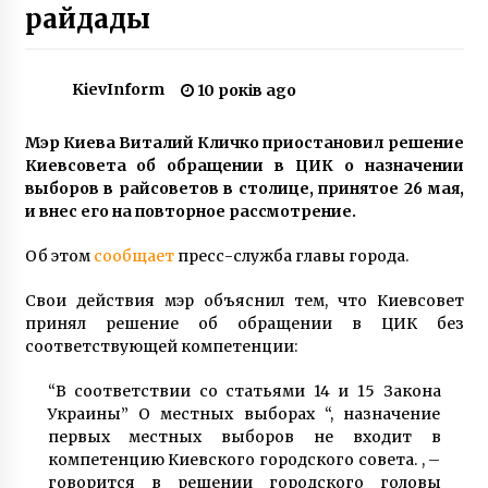
райдады
МВФ розгляне нову кредитну програму для
України на $8,1 млрд
KievInform
10 років ago
6 місяців ago
Мэр Киева Виталий Кличко приостановил решение
У Києві родина з двома дітьми жила в
Киевсовета об обращении в ЦИК о назначении
будинку, заваленому сміттям і без тепла
выборов в райсоветов в столице, принятое 26 мая,
7 років ago
и внес его на повторное рассмотрение.
Рекордний штраф у 6500 євро: у Києві водія
Об этом
сообщает
пресс-служба главы города.
покарали за перевантаженість фури
6 років ago
Свои действия мэр объяснил тем, что Киевсовет
принял решение об обращении в ЦИК без
соответствующей компетенции:
67 років назад був відкритий міст Патона
6 років ago
“В соответствии со статьями 14 и 15 Закона
Украины” О местных выборах “, назначение
первых местных выборов не входит в
На Київщині горять торфовища в п’яти
компетенцию Киевского городского совета. , –
районах
говорится в решении городского головы