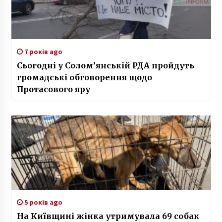
7 років ago
Сьогодні у Солом’янській РДА пройдуть
громадські обговорення щодо
Протасового яру
5 років ago
На Київщині жінка утримувала 69 собак