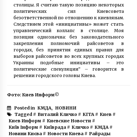
7 років ago
столицы. Я считаю такую позицию некоторых
политических сил Киевсовета
безответственной по отношению к киевлянам.
Як прожити влітку без світла
Следствием этой «инициативы» может стать
3 роки ago
управленческий коллапс в столице. Моя
позиция однозначна: без законодательного
закрепления полномочий райсоветов в
Неоготичний палац Феліції – родинне
городах, без принятия единых правил для
гніздечко Івана Терещенко
выборов райсоветов во всех крупных городах
8 років ago
Украины подобные инициативы – это
политические спекуляции” – говорится в
Острови Труханів і Міжмостний оголошено
решении городского головы Киева.
ландшафтним заказником місцевого
значення
7 років ago
Фото: Киев Информ©
У Києві аеропорт «Бориспіль» обмежить
прийом посилок на новорічні свята
Posted in
КМДА
,
НОВИНИ
8 років ago
Tagged #
Виталий Кличко
#
КГГА
#
Киев
#
Киев Информ
#
Киевские Новости
#
Київ Інформ
#
Київрада
#
Кличко
#
КМДА
#
«Турбота» про киян: сьогодні у годин пік
Новини Києва
#
Новости Киева
#
Райрады
скасовано дев’ять рейсів міської електрички