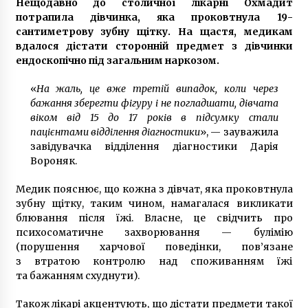
Нещодавно до столичної лікарні Охмадит
потрапила дівчинка, яка проковтнула 19-
сантиметрову зубну щітку. На щастя, медикам
вдалося дістати сторонній предмет з дівчинки
ендоскопічно під загальним наркозом.
«
На жаль, це вже третій випадок, коли через
бажання зберегти фігуру і не погладшати, дівчата
віком від 15 до 17 років в підсумку стали
пацієнтами відділення діагностики
», — зауважила
завідувачка відділення діагностики Дарія
Вороняк.
Медик пояснює, що кожна з дівчат, яка проковтнула
зубну щітку, таким чином, намагалася викликати
блювання після їжі. Власне, це свідчить про
психосоматичне захворювання — булімію
(порушення харчової поведінки, пов’язане
з втратою контролю над споживанням їжі
та бажанням схуднути).
Також лікарі акцентують, що дістати предмети такої