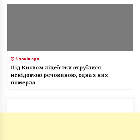
5 років ago
Під Києвом ліцеїстки отруїлися
невідомою речовиною, одна з них
померла