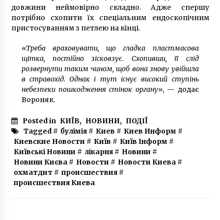
довжини неймовірно складно. Адже спершу
потрібно схопити їх спеціальним ендоскопічним
пристосуванням з петлею на кінці.
«
Треба враховувати, що гладка пластмасова
щітка, постійно зісковзує. Схопивши, її слід
розвернути таким чином, щоб вона знову увійшла
в стравохід. Однак і тут існує високий ступінь
небезпеки пошкодження стінок органу
», — додає
Вороняк.
Posted in
КИЇВ
,
НОВИНИ
,
ПОДІЇ
Tagged #
булімія
#
Киев
#
Киев Информ
#
Киевские Новости
#
Київ
#
Київ Інформ
#
Київські Новини
#
лікарня
#
Новини
#
Новини Києва
#
Новости
#
Новости Киева
#
охматдит
#
происшествия
#
происшествия Киева