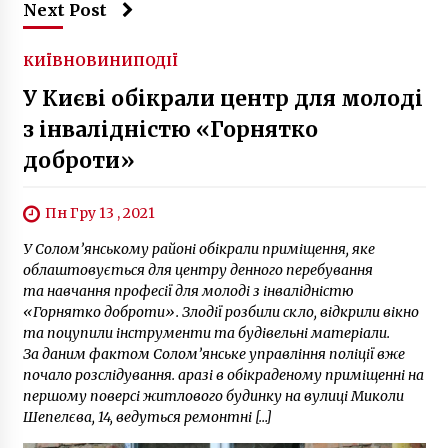
Next Post
КИЇВ
НОВИНИ
ПОДІЇ
У Києві обікрали центр для молоді
з інвалідністю «Горнятко
доброти»
Пн Гру 13 , 2021
У Солом’янському районі обікрали приміщення, яке
облаштовується для центру денного перебування
та навчання професії для молоді з інвалідністю
«Горнятко доброти». Злодії розбили скло, відкрили вікно
та поцупили інструменти та будівельні матеріали.
За даним фактом Солом’янське управління поліції вже
почало розслідування. аразі в обікраденому приміщенні на
першому поверсі житлового будинку на вулиці Миколи
Шепелєва, 14, ведуться ремонтні […]