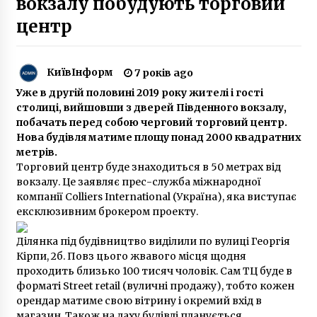
вокзалу побудують торговий
5 років ago
центр
На Лук’янівці вирубали величезну зелену
зону
КиївІнформ
7 років ago
6 років ago
Уже в другій половині 2019 року жителі і гості
столиці, вийшовши з дверей Південного вокзалу,
Кличко назвав терміни відкриття станції
побачать перед собою черговий торговий центр.
метро на Виноградарі
Нова будівля матиме площу понад 2000 квадратних
7 років ago
метрів.
Торговий центр буде знаходиться в 50 метрах від
В урядовому кварталі Києва на проїжджій
вокзалу. Це заявляє прес-служба міжнародної
частині провалився асфальт
компанії Colliers International (Україна), яка виступає
7 років ago
ексклюзивним брокером проекту.
ЄБРР надасть Україні 85 млн євро на
Ділянка під будівництво виділили по вулиці Георгія
закупівлю газу
Кірпи, 2б. Повз цього жвавого місця щодня
6 місяців ago
проходить близько 100 тисяч чоловік. Сам ТЦ буде в
форматі Street retail (вуличні продажу), тобто кожен
орендар матиме свою вітрину і окремий вхід в
Через повідомлення про замінування
магазин. Також на даху будівлі планується
Олександрівської лікарні поліція евакуювала