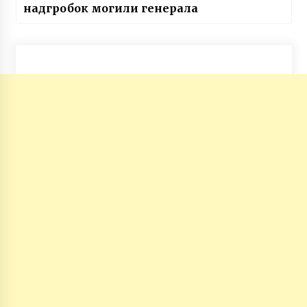
надгробок могили генерала