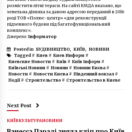
понад 100 осіб, в тому числі хворих
розмістити літні тераси. На сайті КМДА вказано, що
6 років ago
земельна ділянка за даною адресою переданий в 2016
році ТОВ «Полюс-центр» «для реконструкції
підземного будови під багатофункціональний
комплекс».
Джерело:
Інформатор
Posted in
БУДІВНИЦТВО
,
КИЇВ
,
НОВИНИ
Tagged #
Киев
#
Киев Информ
#
Киевские Новости
#
Київ
#
Київ Інформ
#
Київські Новини
#
Новини
#
Новини Києва
#
Новости
#
Новости Киева
#
Південний вокзал
#
Події
#
Строительство
#
Строительство в Киеве
Next Post
КИЇВ
КУЛЬТУРА
НОВИНИ
Ванесса Параді зняла кліп про Київ