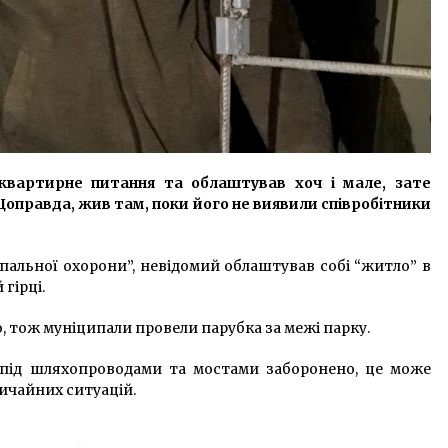
квартирне питання та облаштував хоч і мале, зате
Щоправда, жив там, поки його не виявили співробітники
пальної охорони”, невідомий облаштував собі “житло” в
гірці.
 тож муніципали провели парубка за межі парку.
 під шляхопроводами та мостами заборонено, це може
ичайних ситуацій.