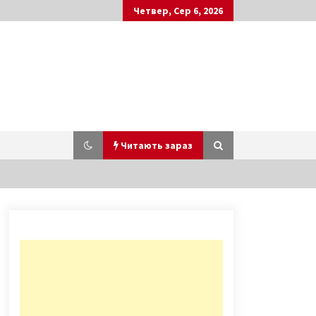
Четвер, Сер 6, 2026
Читають зараз
Тисячолітнє джерело: єдина
згадка про козацький монастир у
Межигір`ї
6 років ago
На Крещатике высохли
скандальные каштаны
“Бриоти”(Фото)