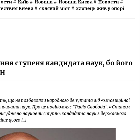
вости
#
Київ
#
Новини
#
Новини Києва
#
Новости
#
ествия Киева
#
скляний міст
#
хлопець жив у опорі
ння ступеня кандидата наук, бо його
ОН
ють, що не позбавляли народного депутата від «Опозиційної
дидата наук. Про це повідомляє “Радіо Свобода”. «Станом
е присуджено науковий ступінь кандидата наук з державного
іше цього […]