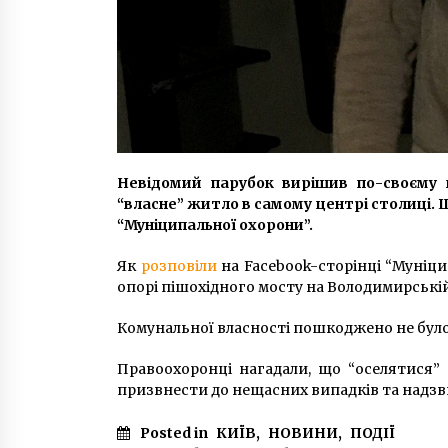
Невідомий парубок вирішив по-своєму 
“власне” житло в самому центрі столиці. 
“Муніципальної охорони”.
Як
розповіли
на Facebook-сторінці “Муніци
опорі пішохідного мосту на Володимирській 
Комунальної власності пошкоджено не було,
Правоохоронці нагадали, що “оселятися”
призвнести до нещасних випадків та надзв
Posted in
КИЇВ
,
НОВИНИ
,
ПОДІЇ