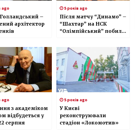
в ago
5 років ago
 Голландський –
Після матчу “Динамо” –
ений архітектор
“Шахтар” на НСК
енків
“Олімпійський” побили
депутата від ОПЗЖ
в ago
5 років ago
ння з академіком
У Києві
м відбудеться у
реконструювали
22 серпня
стадіон «Локомотив»