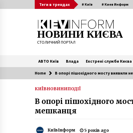
Skip
Теги в трендах
# Київ
# Киев Информ
to
content
НОВИНИ КИЄВА
СТОЛИЧНИЙ ПОРТАЛ
АВТО Київ
Влада
Екстрені служби Києва
Home
В опорі пішохідного мосту виявили 
Читають зараз
КИЇВ
НОВИНИ
ПОДІЇ
Трагедія в київському метро:
В опорі пішохідного мос
з’явилися нові фото і подробиці
7 років ago
мешканця
В Киеве столкнулось 12
автомобилей (Фото)
КиївІнформ
5 років ago