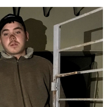
10 років ago
Київміськбуд прийняв ще одну
недобудову Укрбуду
6 років ago
Забудовник знищив в центрі
Києва 9 будівель заводу “Радар”
6 років ago