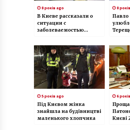
8 років ago
8 рокі
В Киеве рассказали о
Павло
ситуации с
улюбл
заболеваемостью
Терещ
гриппом и ОРВИ
5 років ago
6 рокі
Під Києвом жінка
Проща
знайшла на будівництві
Патоно
маленького хлопчика
Києві 