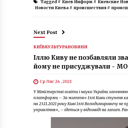
Tagged #
Киев Информ
#
Киевские Но
Новости Киева
#
происшествия
#
происш
Next Post
КИЇВ
КУЛЬТУРА
НОВИНИ
Іллю Киву не позбавляли зва
йому не присуджували - М
Ср Лис 24 , 2021
У Міністерстві освіти і науки України запевня
платформи – За життя» Іллі Киви ступеня кан
на 23.11.2021 року Киві Іллі Володимировичу н
управління», – ідеться у відповіді на запит. Ран