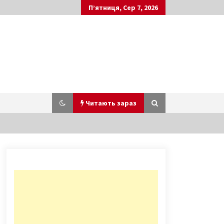
П’ятниця, Сер 7, 2026
Читають зараз
Київський музей народної
архітектури відкрили для
відвідувачів
6 років ago
Петиція про знесення пам’ятника
генералу Ватутіну в столиці
зібрала 10 000 голосів