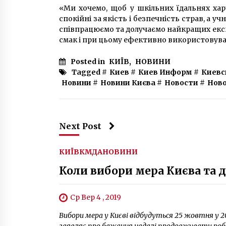
«Ми хочемо, щоб у шкільних їдальнях хар
спокійні за якість і безпечність страв, а у
співпрацюємо та долучаємо найкращих експе
смак і при цьому ефективно використовув
Posted in
КИЇВ
,
НОВИНИ
Tagged #
Киев
#
Киев Информ
#
Киевс
Новини
#
Новини Києва
#
Новости
#
Ново
Next Post
КИЇВ
КМДА
НОВИНИ
Коли вибори мера Києва та 
Ср Вер 4 , 2019
Вибори мера у Києві відбудуться 25 жовтня у 20