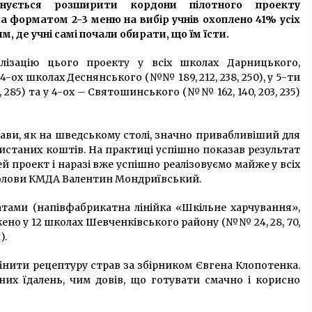
5 років ago
нується розширити кордони пілотного проекту
а форматом 2-3 меню на вибір учнів охоплено 41% усіх
, де учні самі почали обирати, що їм їсти.
В Киеве состоялся круглый стол
“Война в Карабахе: взгляд из
лізацію цього проекту у всіх школах Дарницького,
Украины”
4-ох школах Деснянського (№№ 189, 212, 238, 250), у 5-ти
6 років ago
 285) та у 4-ох – Святошинського (№№ 162, 140, 203, 235)
«Хто не чув, той побачить»:
Кличко презентував книжку
власних цитат
ави, як на шведському столі, значно привабливіший для
6 років ago
истаних коштів. На практиці успішно показав результат
й проект і наразі вже успішно реалізовуємо майже у всіх
голови КМДА Валентин Мондриївський.
тами (напівфабрикатна лінійка «Шкільне харчування»,
но у 12 школах Шевченківського району (№№ 24, 28, 70,
).
інити рецептуру страв за збірником Євгена Клопотенка.
них їдалень, чим довів, що готувати смачно і корисно