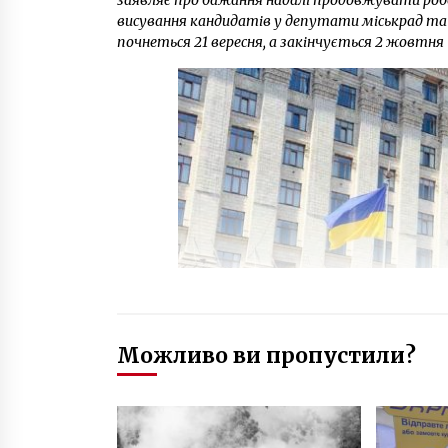
заявляє про бажання надалі продовжувати робо
висування кандидатів у депутати міськрад та к
почнеться 21 вересня, а закінчується 2 жовтня 
Можливо ви пропустили?