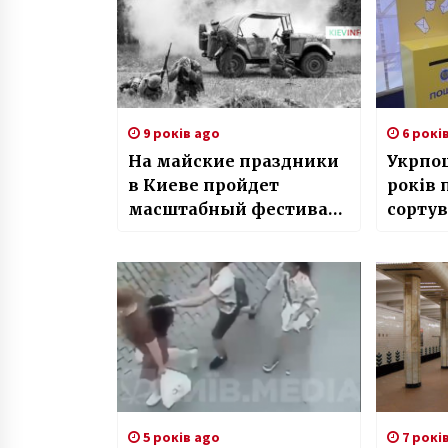
9 років ago
6 рокі
На майские праздники
Укрпош
в Киеве пройдет
років 
масштабный фестиваль
сортув
в формате «Живой
Києві
истории»
5 років ago
7 рокі