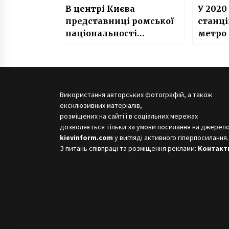
В центрі Києва
У 2020
представниці ромської
станці
національності
метро
обікрали голову офісу
підкл
ООН “Жінки в Україні”
Використання авторських фотографій, а також
ексклюзивних матеріалів,
розміщених на сайті і в соціальних мережах
дозволяється тільки за умови посилання на джерело
kievinform.com
у вигляді активного гіперпосилання.
З питань співпраці та розміщення реклами:
Контакт