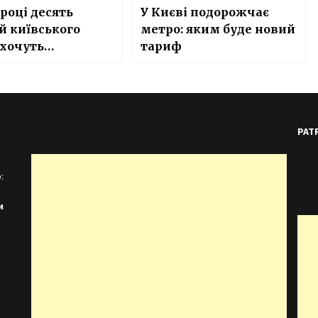
 році десять
У Києві подорожчає
й київського
метро: яким буде новий
 хочуть
тариф
ючити до 4G
PAT
:
и