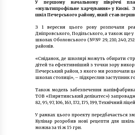
6 років ago
У першому начальному півріччі пла
«мультипрофільне харчування» у Києві. З
шкіл Печерського району, який став першим
Фабрика під Києвом виготовляла
новорічні прикраси з логотипом
З 1 вересня цього року розпочали реа
армії РФ
Дніпровського, Подільського, а також ще у 
6 років ago
школах Оболонського (№№ 29, 210, 240, 252,
районів.
До Іллі Киви з самого ранку
прийшли з обшуками
«Сніданок, де школярі можуть обирати стр
5 років ago
дітей та ефективніший з точки зору викор
Печерський район, з якого ми розпочали це
школах столиці», – підкреслив заступник 
Також модель забезпечення напівфабрика
ТОВ «Пирятинський делікатес») запровадже
82, 95, 97, 106, 163, 172, 175, 199, Технічний ліцей
У рамках цього проекту передбачається зм
Кулінар розробив нові рецепти для шкіль
можна за ті ж 15 грн.