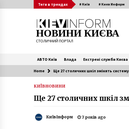
Skip
Теги в трендах
# Київ
# Киев Информ
to
content
НОВИНИ КИЄВА
СТОЛИЧНИЙ ПОРТАЛ
АВТО Київ
Влада
Екстрені служби Києва
Home
Ще 27 столичних шкіл змінять систем
Читають зараз
КИЇВ
НОВИНИ
Киян закликали не привозити
Ще 27 столичних шкіл з
використані ялинки до зоопарку
6 років ago
КиївІнформ
7 років ago
Над центром Києва пролетить
величезний прапор