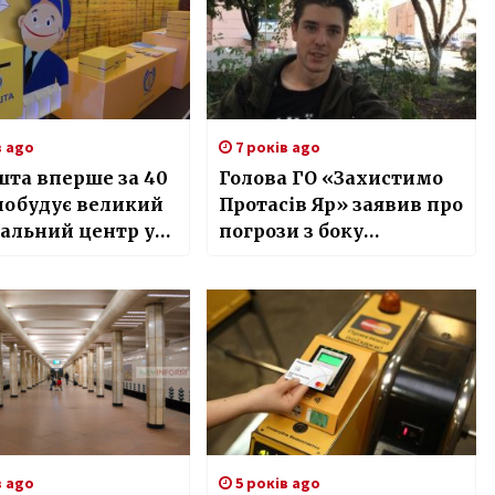
в ago
7 років ago
та вперше за 40
Голова ГО «Захистимо
побудує великий
Протасів Яр» заявив про
альний центр у
погрози з боку
забудовника
в ago
5 років ago