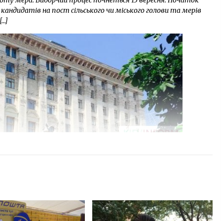
ту мера. Виборчий процес почнеться 15 вересня. Початок
андидатів на пост сільського чи міського голови та мерів
[…]