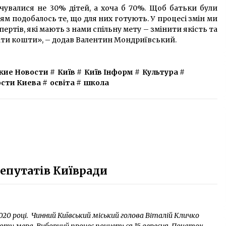
чувалися не 30% дітей, а хоча б 70%. Щоб батьки були
чням подобалось те, що для них готують. У процесі змін ми
ртів, які мають з нами спільну мету – змінити якість та
ати кошти», – додав Валентин Мондриївський.
кие Новости
#
Київ
#
Київ Інформ
#
Культура
#
сти Киева
#
освіта
#
школа
депутатів Київради
20 році. Чинний Київський міський голова Віталій Кличко