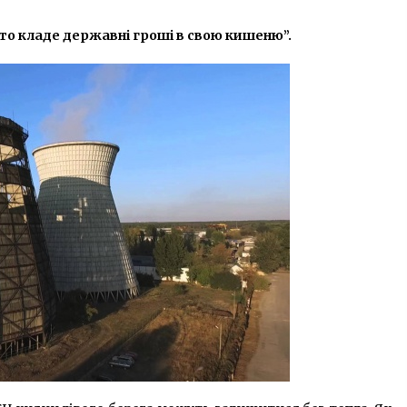
7 років ago
о кладе державні гроші в свою кишеню”.
Зеленський: Київ не увійшов у
першу десятку найкращих для
життя українських міст
6 років ago
Пресконференція Зеленського: у
центрі Києва посилили заходи
безпеки
6 років ago