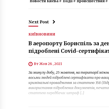
Новости Киева
#
Події
#
происшествия
#
Next Post
КИЇВ
НОВИНИ
В аеропорту Бориспіль за д
підроблені Covid-сертифіка
Вт Жов 26 , 2021
За минулу добу, 25 жовтня, на території міжн
восьми людей підроблені сертифікати про вак
кримінальні провадження за статтею 358 (Під
використання підроблених документів, печаток
статтею передбачає штраф […]