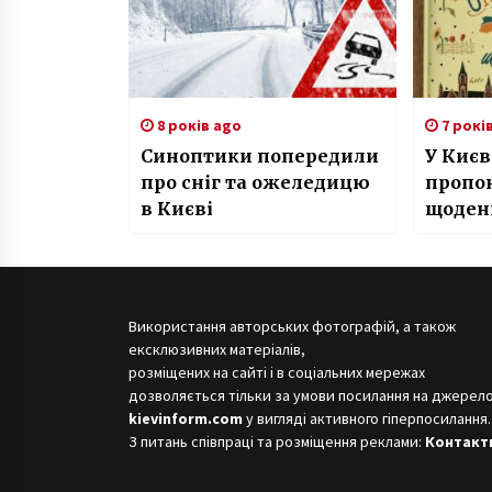
8 років ago
7 рокі
Синоптики попередили
У Києв
про сніг та ожеледицю
пропо
в Києві
щоден
без К
Використання авторських фотографій, а також
ексклюзивних матеріалів,
розміщених на сайті і в соціальних мережах
дозволяється тільки за умови посилання на джерело
kievinform.com
у вигляді активного гіперпосилання.
З питань співпраці та розміщення реклами:
Контакт