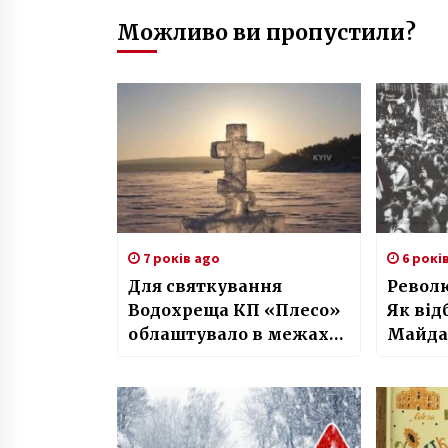
Можливо ви пропустили?
7 років ago
6 рокі
Для святкування
Револю
Водохреща КП «Плесо»
Як від
облаштувало в межах
Майдан
Києва 16 локацій