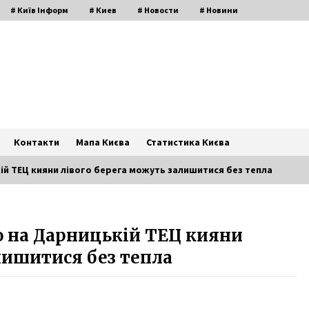
# Київ Інформ
# Киев
# Новости
# Новини
Контакти
Мапа Києва
Статистика Києва
ій ТЕЦ кияни лівого берега можуть залишитися без тепла
У Києві з’явився мурал на тему
ю на Дарницькій ТЕЦ кияни
лісових пожеж в Австралії
6 років ago
лишитися без тепла
Вибухнули газові балони: на
Подолі в Києві вдалося
локалізувати масштабну пожежу