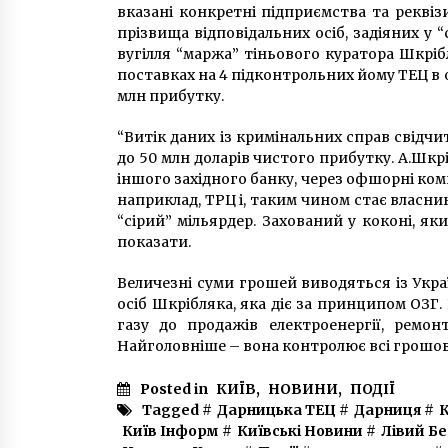
вказані конкретні підприємства та реквіз
прізвища відповідальних осіб, задіяних у “
вугілля “маржа” тіньового куратора Шкріб
поставках на 4 підконтрольних йому ТЕЦ в 
млн прибутку.
“Витік даних із кримінальних справ свідч
до 50 млн доларів чистого прибутку. А.Шкр
іншого західного банку, через офшорні комп
наприклад, ТРЦ і, таким чином стає власник
“сірий” мільярдер. Захований у коконі, 
показати.
Величезні суми грошей виводяться із Укра
осіб Шкрібляка, яка діє за принципом ОЗГ.
газу до продажів електроенергії, ремон
Найголовніше – вона контролює всі грошові
Posted in
КИЇВ
,
НОВИНИ
,
ПОДІЇ
Tagged #
Дарницька ТЕЦ
#
Дарниця
#
Київ Інформ
#
Київські Новини
#
Лівий Б