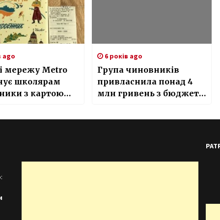
в ago
6 років ago
і мережу Metro
Група чиновників
нує школярам
привласнила понад 4
ники з картою
млн гривень з бюджету
риму
Києва
PAT
:
и