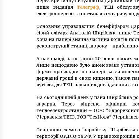
Через критичну ситуацію на Дарницькій ТЕ
пише видання
Телеграф
, ТЕЦ обслугов
електроенергію та поставляє їм гарячу воду
Основним управляючим бенефіціаром Дар
сірий олігарх Анатолій Шкрібляк, пише Т
Хоча на папері значна частина коштів пос
реконструкції станції, щороку – приблизно 
А насправді, за останніх 20 років ніяких 
Лише нещодавно було анонсовано установк
фірми-прокладки на папері за завищен
державні гроші в свою кишеню. Також пан
вугілля для ТЕЦ, наукових дослідженнях та 
На сьогоднішній день у пана Шкрібляка розр
аграрна. Через кіпрські офшорні ко
теплоелектростанцій – ООО “Єврореконстр
(Черкаська ТЕЦ), ТОВ “ТехНова” (Чернігівс
Основною схемою “заробітку” Шкрібляка є 
території ОРДЛО та РФ. У правоохоронців є о