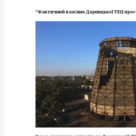
5 років ago
“Фактичний власник Дарницької ТЕЦ прост
Метро продали LED-лампи за
завищеною ціною
5 років ago
Пожежа з на Позняках: чоловік
підпалив квартиру через сімейну
сварку
6 років ago