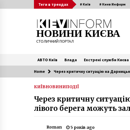
Skip
Теги в трендах
# Київ
# Киев Информ
to
content
НОВИНИ КИЄВА
СТОЛИЧНИЙ ПОРТАЛ
АВТО Київ
Влада
Екстрені служби Києва
Home
Через критичну ситуацію на Дарницьк
Читають зараз
КИЇВ
НОВИНИ
ПОДІЇ
Прибуткові будинки Леоніда
Через критичну ситуаці
Родзянко – столітня прикраса
вулиці Ярославів Вал
лівого берега можуть за
8 років ago
У Києві в Голосіївському парку
знайшли тіло людини
Roman
5 років ago