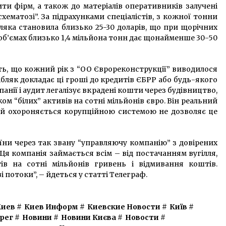
ити фірм, а також до матеріалів оперативників залучені
схематозі”. За підрахунками спеціалістів, з кожної тонни
ляка становила близько 25-30 доларів, що при щорічних
об’ємах близько 1,4 мільйона тонн дає щонайменше 30-50
ить, що кожний рік з “ОО Єврореконструкції” виводилося
ібляк докладає ці гроші до кредитів ЄБРР або будь-якого
анії і аудит легалізує вкрадені кошти через будівництво,
ом “білих” активів на сотні мільйонів євро. Він реальний
який охороняється корупційною системою не дозволяє це
їни через так звану “управляючу компанію” з довірених
 Ця компанія займається всім – від постачанням вугілля,
тів на сотні мільйонів гривень і відмивання коштів.
 потоки”, – йдеться у статті Телеграф.
Киев
#
Киев Информ
#
Киевские Новости
#
Київ
#
ерег
#
Новини
#
Новини Києва
#
Новости
#