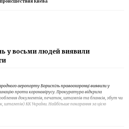
происшествия Киева
ень у восьми людей виявили
ти
ародного аеропорту Бориспіль правоохоронці виявили у
цинацію проти коронавірусу. Прокуратура відкрила
роблення документів, печаток, штампів та бланків, збут чи
, штампів) КК України. Найбільше покарання за цією