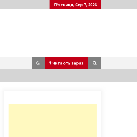
П’ятниця, Сер 7, 2026
Читають зараз
Міст Метро відремонтують у 2018
році
9 років ago
4 інфікованих священників із
Почаївської лаври лікуються у
Києві