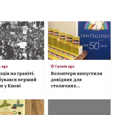
в ago
7 років ago
ція на граніті.
Волонтери випустили
бувався перший
довідник для
 у Києві
столичних
безхатченків