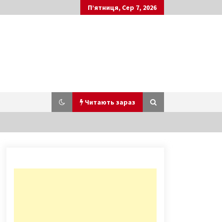
П’ятниця, Сер 7, 2026
Читають зараз
Работника “Киевэнерго” поймали
на воровстве лампочек в подьезде
10 років ago
Убитий на Осокорках виявився
радником директора Укрспирту