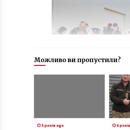
Можливо ви пропустили?
5 років ago
6 рокі