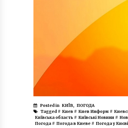
Posted in
КИЇВ
,
ПОГОДА
Tagged #
Киев
#
Киев Информ
#
Киевс
Київська область
#
Київські Новини
#
Нов
Погода
#
Погода в Киеве
#
Погода у Києві