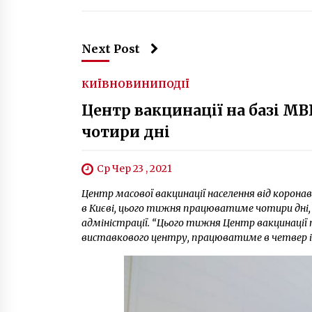
Next Post
КИЇВ
НОВИНИ
ПОДІЇ
Центр вакцинації на базі М
чотири дні
Ср Чер 23 , 2021
Центр масової вакцинації населення від корона
в Києві, цього тижня працюватиме чотири дні, 
адміністрації. “Цього тижня Центр вакцинації 
виставкового центру, працюватиме в четвер і п’