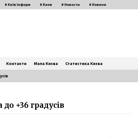
# Київ Інформ
# Киев
# Новости
# Новини
Контакти
Мапа Києва
Статистика Києва
усів
Віталій Кличко: «Увічнений у
 до +36 градусів
бронзі Сікорський тепер зустрічає
киян і гостей в аеропорту, що
носить його ім’я»
7 років ago
В Киеве построят
єї
мусороперерабатывающий
комплекс