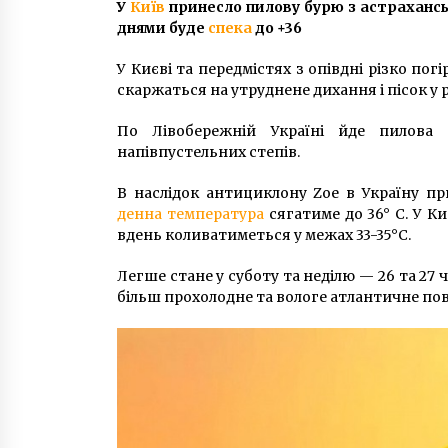
У
Київ
принесло пилову бурю з астрахансь
5 років ago
днями буде
спека
до +36
Проїзд для школярів в Києві: на
У Києві та передмістях з опівдні різко по
який термін він буде платним
скаржаться на утруднене дихання і пісок у р
3 роки ago
По Лівобережній Україні йде пилова 
напівпустельних степів.
В центре Киева “похоронили”
Дарта Вейдера(Видеорепортаж)
В наслідок антициклону Zoe в Україну пр
10 років ago
денна температура
сягатиме до 36° C. У Ки
вдень коливатиметься у межах 33-35°C.
Легше стане у суботу та неділю — 26 та 27 ч
більш прохолодне та вологе атлантичне пов