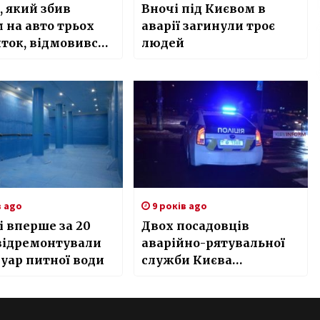
 який збив
Вночі під Києвом в
 на авто трьох
аварії загинули троє
ток, відмовився
людей
вати їх
ання
в ago
9 років ago
і вперше за 20
Двох посадовців
відремонтували
аварійно-рятувальної
уар питної води
служби Києва
затримали за хабар.
ФОТО