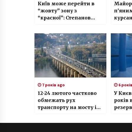
Київ може перейти в
Майор,
“жовту” зону з
п’яним
“красної”: Степанов
курсан
назвав терміни
оплачу
лікув
7 років ago
6 рокі
12-24 лютого частково
У Києв
обмежать рух
років 
транспорту на мосту ім.
резерв
Є. Патона у напрямку
Дніпровської
набережної