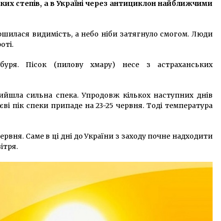
ких степів, а в Україні через антициклон найближчими
8 років ago
Київ просить церкви перейти в
гіршилася видимість, а небо ніби затягнуло смогом. Люди
онлайн на час Великодніх свят
оті.
5 років ago
буря. Пісок (пилову хмару) несе з астраханських
Елку на Софийской площади
установят уже 3 декабря
ийшла сильна спека. Упродовж кількох наступних днів
10 років ago
єві пік спеки припаде на 23-25 червня. Тоді температура
ервня. Саме в ці дні до України з заходу почне надходити
ітря.