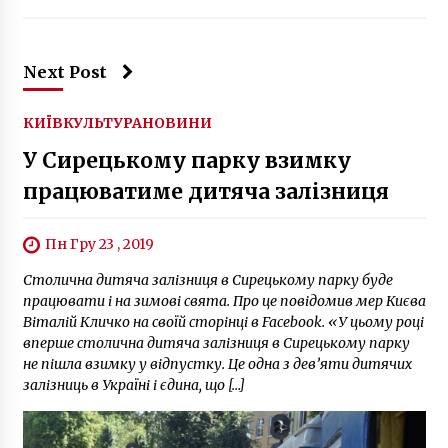
Next Post
КИЇВ
КУЛЬТУРА
НОВИНИ
У Сирецькому парку взимку
працюватиме дитяча залізниця
Пн Гру 23 , 2019
Столична дитяча залізниця в Сирецькому парку буде
працювати і на зимові свята. Про це повідомив мер Києва
Віталій Кличко на своїй сторінці в Facebook. «У цьому році
вперше столична дитяча залізниця в Сирецькому парку
не пішла взимку у відпустку. Це одна з дев’яти дитячих
залізниць в Україні і єдина, що […]