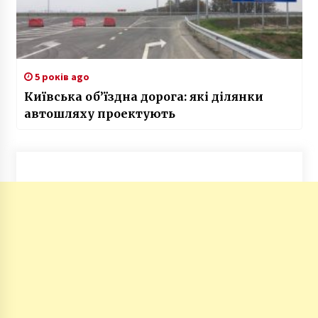
5 років ago
Київська об’їздна дорога: які ділянки
автошляху проектують