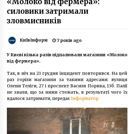
«Молоко від фермера»:
силовики затримали
зловмисників
В Україні спростили виробництво
боєприпасів
2 роки ago
КиївІнформ
7 років ago
Бабушка киевского прокурора купила
Porsche Cayenne
У Києві кілька разів підпалювали магазини «Молоко
10 років ago
від фермера».
Так, в ніч на 23 грудня інцидент повторився. На цей
Представлена концепция развития
киевского Зоопарка (Фото, Видео)
раз горіли магазини за такими адресами: вулиця
10 років ago
Олени Теліги, 27 і проспект Василя Порика, 13б. Палії
не знали, що за ними стежать, в результаті чого їх
вдалося затримати, передає
Інформатор
У Києві суд виправдав догхантера Святогора
5 років ago
В центрі Києва представниці ромської
національності обікрали голову офісу ООН