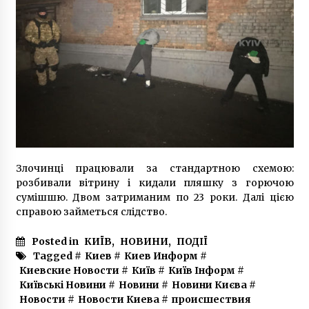
“Жінки в Україні”
5 років ago
Злочинці працювали за стандартною схемою:
розбивали вітрину і кидали пляшку з горючою
сумішшю. Двом затриманим по 23 роки. Далі цією
справою займеться слідство.
Posted in
КИЇВ
,
НОВИНИ
,
ПОДІЇ
Tagged #
Киев
#
Киев Информ
#
Киевские Новости
#
Київ
#
Київ Інформ
#
Київські Новини
#
Новини
#
Новини Києва
#
Новости
#
Новости Киева
#
происшествия