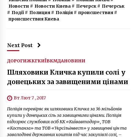
Новости
#
Новости Киева
#
Печерск
#
Печерськ
#
Події
#
Полиция
#
Поліція
#
происшествия
#
происшествия Киева
Next Post
ДОРОГИ
ЖКГ
КИЇВ
КМДА
НОВИНИ
Шляховики Кличка купили солі у
донецьких за завищеними цінами
Вт Лют 7 , 2017
Поліція перевіряє як шляховики Кличка за 36 мільйонів
купили у донецьких сіль за завищеними цінами. Поліція
підозрює службових осіб КК «Київавтодор», ТОВ
«Костанза» та ТОВ «Укрсільінвест» у завищенні цін та
заволодінні державних коштів під час закупівлі солі, –