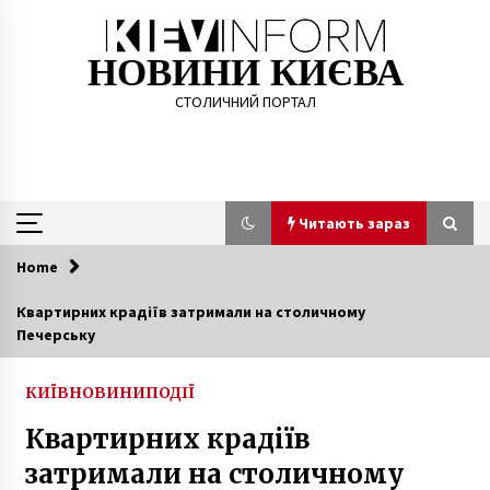
Skip
to
content
НОВИНИ КИЄВА
СТОЛИЧНИЙ ПОРТАЛ
Читають зараз
Home
Читають зараз
Квартирних крадіїв затримали на столичному
Печерську
Кличко проти зупинки громадського
транспорту навіть в разі повного локдауну
6 років ago
КИЇВ
НОВИНИ
ПОДІЇ
Квартирних крадіїв
Віталій Кличко влаштував екскурсію Києвом
фронтмену Scorpions
затримали на столичному
7 років ago