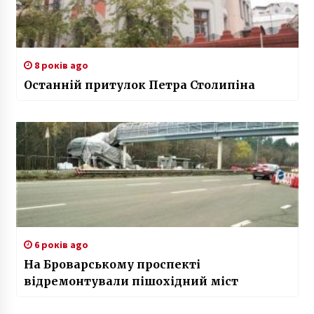
8 років ago
Останній притулок Петра Столипіна
6 років ago
На Броварському проспекті
відремонтували пішохідний міст