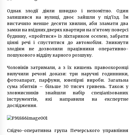
6 років ago
Однак злодії діяли швидко і непомітно. Один
залишився на вулиці, двоє зайшли у під’їзд. Їм
Правоохоронці затримали літнього
вистачило менше десяти хвилин, аби зламати два
педофіла. Пенсіонер чіплявся до 8-літньої
дівчинки
замки на вхідних дверях квартири на п’ятому поверсі
5 років ago
будинку, «пройтися» із ліхтариком оселею, забрати
цінні речі і спуститися до автомобіля. Зникнути
Затриманому за розбещення дівчат
злодіям не дозволили працівники оперативно-
фотографу оголошено підозру у
пошукового відділу карного розшуку.
зґвалтуванні
6 років ago
Чоловіків затримали, а з їх кишень правоохоронці
вилучили речові докази: три наручні годинники,
Львівське сміття викинули посеред дороги в
фотоапарат, парфуми, ювелірні вироби. Загальна
Броварському районі
сума збитків – більше 30 тисяч гривень. Також у
9 років ago
зловмисників знайшли набір спеціалізованих
інструментів, які направили на експертне
Школярам необхідно валідувати свій
дослідження.
учнівський квиток у транспорті
2 роки ago
Слідчо-оперативна група Печерського управління
У Києві біля монастиря знайшли тіло вбитої