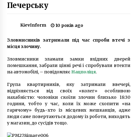
Печерську
У Києві запустили прогулянки на теплоходах
по Дніпру
KievInform
10 років ago
6 років ago
Зловмисників затримали під час спроби втечі з
Україна отримала позитивні сигнали щодо
місця злочину.
підтримки вступу до НАТО
3 роки ago
Зловмисники зламали замки вхідних дверей
помешкання, забрали цінні речі і спробували втекти
Україна знаходиться у світових лідерах з
на автомобілі, – повідомляє
Нацполіця
.
використання секонд-хенду
6 років ago
Група квартирників, яку затримали ввечері,
відрізняється від своїх «колег» особливою
нахабністю: чоловіки скоїли злочин близько 18:30
Кабмін визнав ВДНГ у Києві пам’яткою
години, тобто у час, коли їх може схопити «на
національного значення
гарячому» будь-хто із місцевих мешканців, адже
5 років ago
люди саме повертаються додому із роботи, виходять
у магазин, до сусідів тощо.
У Києві пересування особистим
автомобільним транспортом не
обмежуватимуть, – Кличко