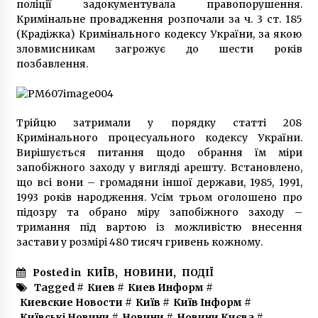
дівчини (фото 18+)
поліції задокументувала правопорушення.
6 років ago
Кримінальне провадження розпочали за ч. 3 ст. 185
(Крадіжка) Кримінального кодексу України, за якою
зловмисникам загрожує до шести років
позбавлення.
Трійцю затримали у порядку статті 208
Кримінального процесуального кодексу України.
Вирішується питання щодо обрання їм міри
запобіжного заходу у вигляді арешту. Встановлено,
що всі вони – громадяни іншої держави, 1985, 1991,
1993 років народження. Усім трьом оголошено про
підозру та обрано міру запобіжного заходу –
тримання під вартою із можливістю внесення
застави у розмірі 480 тисяч гривень кожному.
Posted in
КИЇВ
,
НОВИНИ
,
ПОДІЇ
Tagged #
Киев
#
Киев Информ
#
Киевские Новости
#
Київ
#
Київ Інформ
#
Київські Новини
#
Новини
#
Новини Києва
#