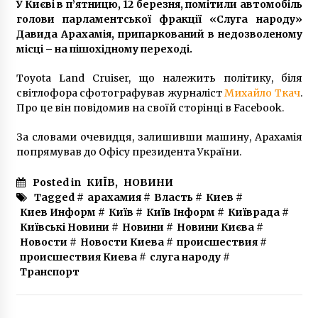
У Києві в п’ятницю, 12 березня, помітили автомобіль
5 років ago
голови парламентської фракції «Слуга народу»
Давида Арахамія, припаркований в недозволеному
місці – на пішохідному переході.
Toyota Land Cruiser, що належить політику, біля
світлофора сфотографував журналіст
Михайло Ткач
.
Про це він повідомив на своїй сторінці в Facebook.
За словами очевидця, залишивши машину, Арахамія
попрямував до Офісу президента України.
Posted in
КИЇВ
,
НОВИНИ
Tagged #
арахамия
#
Власть
#
Киев
#
Киев Информ
#
Київ
#
Київ Інформ
#
Київрада
#
Київські Новини
#
Новини
#
Новини Києва
#
Новости
#
Новости Киева
#
происшествия
#
происшествия Киева
#
слуга народу
#
Транспорт