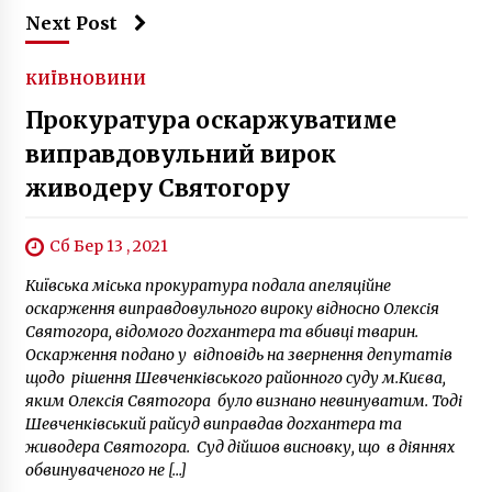
Next Post
КИЇВ
НОВИНИ
Прокуратура оскаржуватиме
виправдовульний вирок
живодеру Святогору
Сб Бер 13 , 2021
Київська міська прокуратура подала апеляційне
оскарження виправдовульного вироку відносно Олексія
Святогора, відомого догхантера та вбивці тварин.
Оскарження подано у відповідь на звернення депутатів
щодо рішення Шевченківського районного суду м.Києва,
яким Олексія Святогора було визнано невинуватим. Тоді
Шевченківський райсуд виправдав догхантера та
живодера Святогора. Суд дійшов висновку, що в діяннях
обвинуваченого не […]