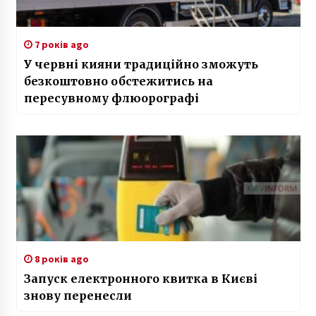
7 років ago
У червні кияни традиційно зможуть
безкоштовно обстежитись на
пересувному флюорографі
8 років ago
Запуск електронного квитка в Києві
знову перенесли