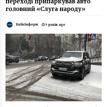
переході припаркував авто
головний «Слуга народу»
У Києві почали брати за винагороду кров у
донорів, що перехворіли на коронавірус
6 років ago
КиївІнформ
5 років ago
В Киевской области перевернулся автобус: 11
пострадавших
10 років ago
У столичних аптеках відкриваються пункти
вакцинації від грипу
5 років ago
Запасник музея общественного транспорта
Киева. Бывший Автобусный парк №3
10 років ago
В Києві сталась пожежа в будинку для літніх
людей