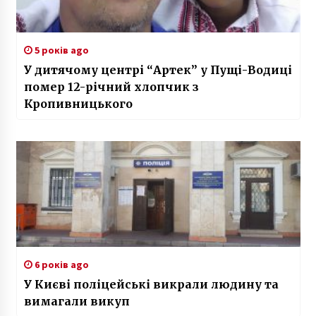
5 років ago
У дитячому центрі “Артек” у Пущі-Водиці
помер 12-річний хлопчик з
Кропивницького
6 років ago
У Києві поліцейські викрали людину та
вимагали викуп