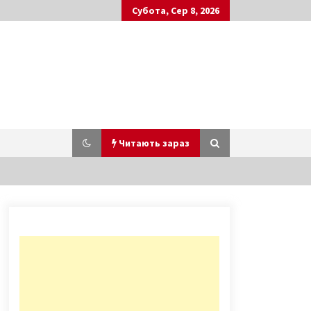
Субота, Сер 8, 2026
Читають зараз
Официальный сайт казино
космолот дает возможность даже
скачать
7 років ago
Київ пішов під воду, автомобілі
“плавають”