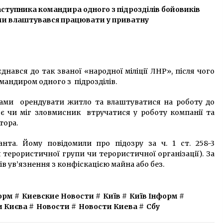
аступника командира одного з підрозділів бойовиків
6 років ago
ми влаштувався працювати у приватну
Зеленський пропонує
арештовувати без застави за
наркозлочини
6 років ago
єднався до так званої «народної міліції ЛНР», після чого
“Коли за вбивство Гандзюк
андиром одного з підрозділів.
сядуть Мангер, Гордєєв та
Рищук?”: на матчі збірної фанати
нтами орендувати житло та влаштуватися на роботу до
звернулися до Зеленського
7 років ago
ряє чи міг зловмисник втручатися у роботу компанії та
тора.
нта. Йому повідомили про підозру за ч. 1 ст. 258-3
терористичної групи чи терористичної організації). За
в ув’язнення з конфіскацією майна або без.
орм
#
Киевские Новости
#
Київ
#
Київ Інформ
#
и Києва
#
Новости
#
Новости Киева
#
Сбу