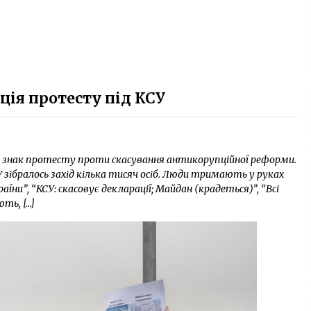
ція протесту під КСУ
 знак протесту проти скасування антикорупційної реформи.
 зібралось захід кілька тисяч осіб. Люди тримають у руках
їни”, “КСУ: скасовує декларації; Майдан (крадеться)”, “Всі
ють, […]