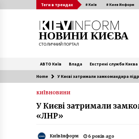
Skip
Теги в трендах
# Київ
# Киев Информ
to
content
НОВИНИ КИЄВА
СТОЛИЧНИЙ ПОРТАЛ
АВТО Київ
Влада
Екстрені служби Києва
Home
У Києві затримали замкомандира підр
Читають зараз
КИЇВ
НОВИНИ
18 червня в Києві очікується гроз
У Києві затримали замко
– Укргідрометцентр
6 років ago
«ЛНР»
Центр Києва закриють на День
Незалежності: як буде їздити
КиївІнформ
6 років ago
транспорт