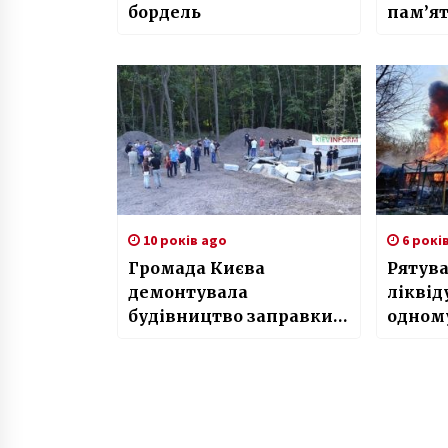
бордель
пам’ят
Інстит
10 років ago
6 рокі
Громада Києва
Рятув
демонтувала
ліквід
будівництво заправки в
одному
урочищі Бичок та
гідроп
штовхалася з
охоронцями
(Відеорепортаж)