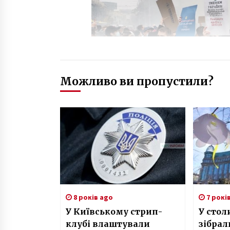
Можливо ви пропустили?
8 років ago
7 рокі
У Київському стрип-
У стол
клубі влаштували
зібра