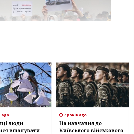
в ago
7 років ago
иці люди
На навчання до
лися вшанувати
Київського військового