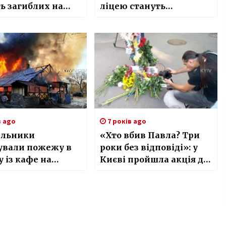
ь загиблих на
ліцею стануть
уцькій героїв
приймати дівчаток
в ago
7 років ago
альники
«Хто вбив Павла? Три
ували пожежу в
роки без відповіді»: у
 із кафе на
Києві пройшла акція до
арку
третьої річниці
загибелі журналіста