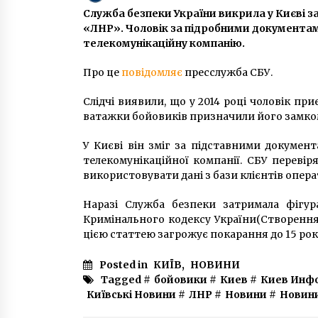
Служба безпеки України викрила у Києві з
6 років ago
«ЛНР». Чоловік за підробними документа
телекомунікаційну компанію.
В уряді розповіли, коли
“Укрзалізниця” розпочне продаж
квитків
Про це
повідомляє
пресслужба СБУ.
6 років ago
Слідчі виявили, що у 2014 році чоловік при
Правоохранители провели 40
ватажки бойовиків призначили його замком
обысков в нелегальных игорных
заведениях Киева
У Києві він зміг за підставними докуме
10 років ago
телекомунікаційної компанії. СБУ переві
використовувати дані з бази клієнтів опера
Наразі Служба безпеки затримала фігура
Кримінального кодексу України(Створення 
цією статтею загрожує покарання до 15 рокі
Posted in
КИЇВ
,
НОВИНИ
Tagged #
бойовики
#
Киев
#
Киев Инф
Київські Новини
#
ЛНР
#
Новини
#
Новин