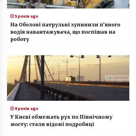
5 років ago
На Оболоні патрульні зупинили п’яного
водія навантажувача, що поспішав на
роботу
8 років ago
У Києві обмежать рух по Північному
мосту: стали відомі подробиці