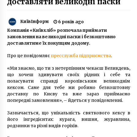
доставляти великодні паски
7 років ago
КиївІнформ
У столиці цього року планують здійснити
6 років ago
капремонт 90 парків та скверів (+фото,
Компанія «Київхліб» розпочала приймати
відео)
замовлення на великодні паски і безкоштовно
7 років ago
доставлятиме їх покупцям додому.
«Укрпошта» має намір продати головний
Про це повідомляє
офіс на Хрещатику
пресслужба підприємства
.
6 років ago
«Ми знаємо, що ти з нетерпінням чекаєш Великдень,
що хочеш здивувати своїх рідних і себе та
Зарядні пристрої для акумуляторів 21700:
поласувати справді королівським великоднім
потужність під контролем
кексом. Саме для тебе ми робимо безкоштовну
1 рік ago
доставку по Києву та вже зараз приймаємо
попередні замовлення», – йдеться у повідомленні.
Укрзалізниця відкрила пункти незламності на
94 вокзалах
Зазначається, що унікальність святкового кексу в
8 місяців ago
його інгредієнтах: курага, вишня, журавлина,
родзинки та різні видів горіхів.
Неякісні комунальні послуги: мешканцям