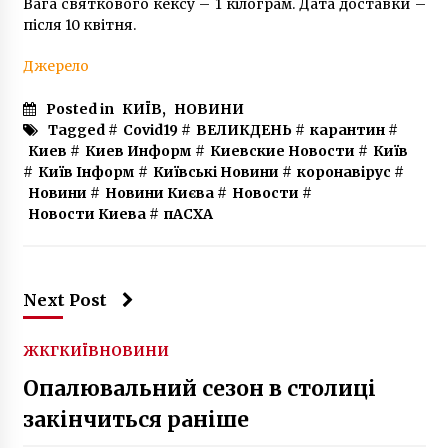
Вага святкового кексу – 1 кілограм. Дата доставки –
Києва повернули майже 50 мільйонів гривень
після 10 квітня.
5 років ago
Джерело
Posted in
КИЇВ
,
НОВИНИ
Tagged #
Covid19
#
ВЕЛИКДЕНЬ
#
карантин
#
Киев
#
Киев Информ
#
Киевские Новости
#
Київ
#
Київ Інформ
#
Київські Новини
#
коронавірус
#
Новини
#
Новини Києва
#
Новости
#
Новости Киева
#
пАСХА
Next Post
ЖКГ
КИЇВ
НОВИНИ
Опалювальний сезон в столиці
закінчиться раніше