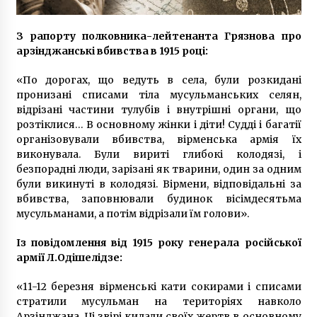
6 років ago
З рапорту полковника-лейтенанта Грязнова про
арзінджанські вбивства в 1915 році:
«По дорогах, що ведуть в села, були розкидані
пронизані списами тіла мусульманських селян,
відрізані частини тулубів і внутрішні органи, що
розтіклися… В основному жінки і діти! Судді і багатії
організовували вбивства, вірменська армія їх
виконувала. Були вириті глибокі колодязі, і
безпорадні люди, зарізані як тварини, один за одним
були викинуті в колодязі. Вірмени, відповідальні за
вбивства, заповнювали будинок вісімдесятьма
мусульманами, а потім відрізали їм голови».
Із повідомлення від 1915 року генерала російської
армії Л.Одішелідзе:
«11-12 березня вірменські кати сокирами і списами
стратили мусульман на територіях навколо
Арзінджана. Ці звірі кидали своїх жертв в основному