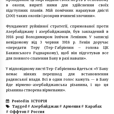
в окопи, вириті ними для здійснення своїх
підступних планів. Мій помічник нарахував двісті
(200) таких окопів і розкрив вчинені злочини».
Фундамент руйнівної стратегії, спрямованої проти
Азербайджану і азербайджанців, був закладений в
1918 році Володимиром Іллічом Леніним. У записці
невідомому від 3 червня 1918 р. Ленін доручає
«передати Теру (Тер-Габріелян – голова ЦК
Бакинського Раднаркому), щоб він підготував все
для повного спалення Баку в разі навали».
У відповідному листі Тер-Габріеляна йдеться: «У Баку
немає ніяких перешкод для встановлення
радянської влади. Всі в один голос кажуть — в Баку
йде вірмено-азербайджанська різанина, і що ця
різанина створена вірменами».
Posted in
ІСТОРІЯ
Tagged #
Азербайджан
#
Армения
#
Карабах
#
Оффтоп
#
Россия