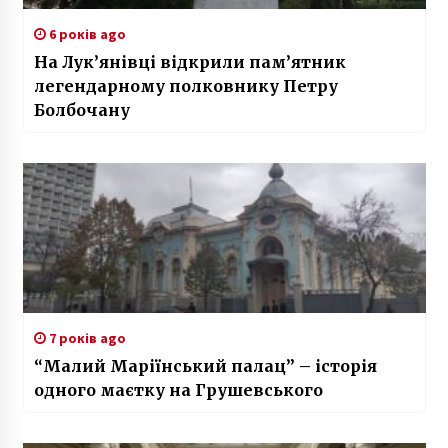
6 років ago
На Лук’янівці відкрили пам’ятник
легендарному полковнику Петру
Болбочану
7 років ago
“Малий Маріїнський палац” – історія
одного маєтку на Грушевського