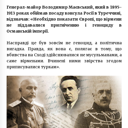
Генерал-майор Володимир Маєвський, який в 1895-
1913 роках обіймав посаду консула Росії в Туреччині,
Зеленський презентував у Верховній Раді
план стійкості
відзначав: «Необхідно показати Європі, що вірмени
2 роки ago
не піддавалися пригніченню і геноциду в
Османській імперії.
Важливість міжнародних транспортних
Насправді це був зовсім не геноцид, а політична
перевезень
вигадка. Правда, як вона є, полягає в тому, що
4 роки ago
вбивства на Сході здійснювалися не мусульманами, а
саме вірменами. Вчинені ними звірства згодом
У Кличко объяснили, почему запретили
приписувалися туркам».
продажу алкоголя ночью
10 років ago
У Києві перед зустріччю Тимошенко з
виборцями затримали активістів з
плакатами «Хто замовив Катю Гандзюк?»
7 років ago
У Білій Церкві сильно п’яний чоловік
“замінував” багатоквартирний будинок