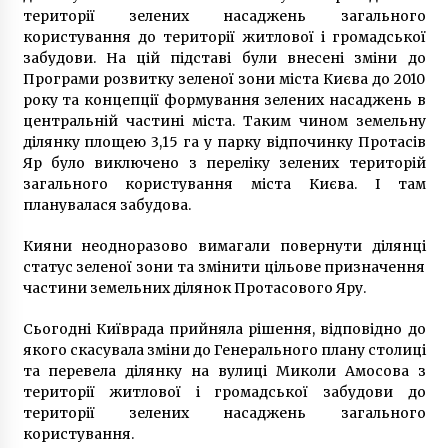
6 років ago
території зелених насаджень загального
користування до території житлової і громадської
забудови. На цій підставі були внесені зміни до
Програми розвитку зеленої зони міста Києва до 2010
року та концепції формування зелених насаджень в
центральній частині міста. Таким чином земельну
ділянку площею 3,15 га у парку відпочинку Протасів
Яр було виключено з переліку зелених територій
загального користування міста Києва. І там
планувалася забудова.
Кияни неодноразово вимагали повернути ділянці
статус зеленої зони та змінити цільове призначення
частини земельних ділянок Протасового Яру.
Сьогодні Київрада прийняла рішення, відповідно до
якого скасувала зміни до Генерального плану столиці
та перевела ділянку на вулиці Миколи Амосова з
території житлової і громадської забудови до
території зелених насаджень загального
користування.