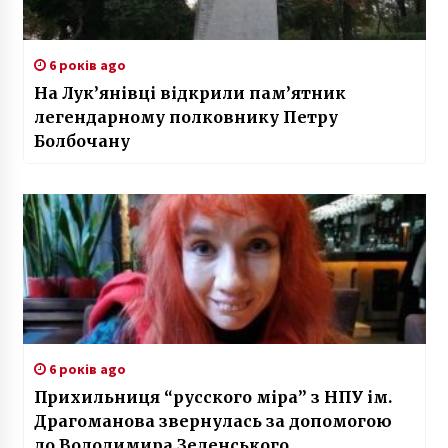
6 років ago
На Лук’янівці відкрили пам’ятник
легендарному полковнику Петру
Болбочану
6 років ago
Прихильниця “русского міра” з НПУ ім.
Драгоманова звернулась за допомогою
до Володимира Зеленського