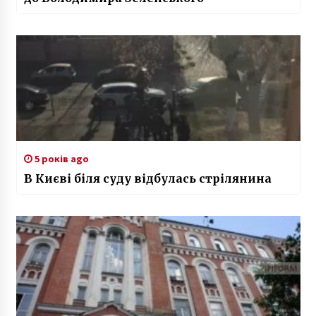
5 років ago
В Києві біля суду відбулась стрілянина