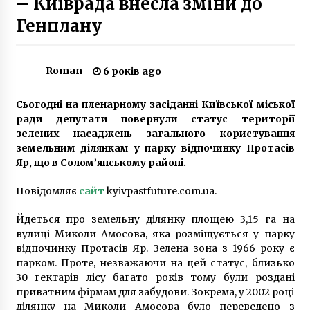
– Київрада внесла зміни до
2 роки ago
Генплану
Новий Lexus RX: огляд інноваційного
кросовера
Roman
6 років ago
2 роки ago
Сьогодні на пленарному засіданні Київської міської
У Києві пропонують скасувати посадку
ради депутати повернули статус території
пасажирів в автобуси тільки через передні
двері
зелених насаджень загального користування
5 років ago
земельним ділянкам у парку відпочинку Протасів
Яр, що в Солом’янському районі.
Официальный сайт казино космолот дает
возможность даже скачать
Повідомляє
сайт
kyivpastfuture.com.ua.
7 років ago
Йдеться про земельну ділянку площею 3,15 га на
В НАУ співробітники фарбували граніт
вулиці Миколи Амосова, яка розміщується у парку
6 років ago
відпочинку Протасів Яр. Зелена зона з 1966 року є
парком. Проте, незважаючи на цей статус, близько
30 гектарів лісу багато років тому були роздані
приватним фірмам для забудови. Зокрема, у 2002 році
Зеленський підписав закон про штрафи за
відсутність маски
ділянку на Миколи Амосова було переведено з