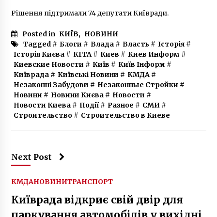
Рішення підтримали 74 депутати Київради.
Posted in
КИЇВ
,
НОВИНИ
Tagged #
Блоги
#
Влада
#
Власть
#
Історія
#
Історія Києва
#
КГГА
#
Киев
#
Киев Информ
#
Киевские Новости
#
Київ
#
Київ Інформ
#
Київрада
#
Київські Новини
#
КМДА
#
Незаконні Забудови
#
Незаконные Стройки
#
Новини
#
Новини Києва
#
Новости
#
Новости Киева
#
Події
#
Разное
#
СМИ
#
Строительство
#
Строительство в Киеве
Next Post
КМДА
НОВИНИ
ТРАНСПОРТ
​Київрада відкриє свій двір для
паркування автомобілів у вихідні