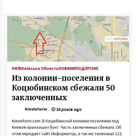
5 років ago
КИЇВ
Київська Область
НОВИНИ
ПОДІЇ
РІЗНЕ
Из колонии-поселения в
Коцюбинском сбежали 50
заключенных
KievInform
10 років ago
Kievinform.com. В Коцюбинской колонии-поселении под
Киевом произошел бунт. Часть заключенных сбежала. Об
этом передает сайт Информатор, а так же телеканал 112.