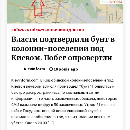
Внаслідок пожежі у столичному хостелі
загинула людина
5 років ago
Київська Область
НОВИНИ
ПОДІЇ
РІЗНЕ
Власти подтвердили бунт в
Кличко обещает отремонтировать 200 км
дорог до конца года
колонии-поселении под
10 років ago
Киевом. Побег опровергли
У Київській області прикордонники зі
KievInform
10 років ago
стріляниною затримали браконьєра
6 років ago
Kievinform.com. В Коцюбинской колонии-поселении под
Киевом вечером 20 июля произошел “бунт”. Появилась и
быстро распространилась по социальным сетям
У п’ятницю в Києві збережеться прохолодна
информация, что часть заключенных сбежала, некоторые
погода
СМИ называли цифру в 50 заключенных. Утром 21 июля на
6 років ago
сайте Государственной пенитенциарной службы
появилось сообщение о том, что из колонии никто не
Фонд державного майна України – за чи
убегал. Около 20:00 […]
проти територіальної громади?