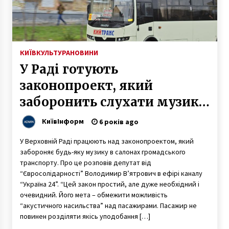
Тільки для “своїх”. У Києві з’явилася
приватна набережна (ФОТО)
9 років ago
КИЇВ
КУЛЬТУРА
НОВИНИ
У Раді готують
Зеленський пояснив міжнародним
партнерам санкції проти каналів Медведчука
законопроект, який
6 років ago
заборонить слухати музику
в громадському транспорті
Затопленi села. Як під Києвом було створене
КиївІнформ
6 років ago
штучне море
2 роки ago
У Верховній Раді працюють над законопроектом, який
забороняє будь-яку музику в салонах громадського
транспорту. Про це розповів депутат від
На Київщині біля смітника знайшли тіло
“Євросолідарності” Володимир В’ятрович в ефірі каналу
новонародженного
“Україна 24”. “Цей закон простий, але дуже необхідний і
7 років ago
очевидний. Його мета – обмежити можливість
“акустичного насильства” над пасажирами. Пасажир не
Автопроїзди мосту Метро готують до
повинен розділяти якісь уподобання […]
капремонту