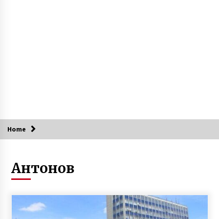
Під Києвом чоловік в підвалі свого будинку
вирощував 643 кущі конопель
6 років ago
Лиса Гора. Міфи та історія
2 роки ago
“Слуга народу” Тищенко порівняв Україну з
насосом а “формулу Штайнмаєра” з
Home
надувною лялькою (ВІДЕО)
7 років ago
Владелец “бункера оружия” сообщил, что
Антонов
ему подбросили пистолет
10 років ago
У столиці пройде аукціон живопису
«Київський арт-вернісаж»