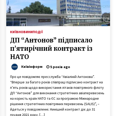
4 місяці ago
Под Киевом разгорается скандал с
львовским мусором (Фото)
10 років ago
КИЇВ
НОВИНИ
ПОДІЇ
ДП “Антонов” підписало
Біля метро “Лісова” автомобіль Volkswagen
“наздогнав” і перекинув маршрутку
п’ятирічний контракт із
5 років ago
НАТО
«Залишайтеся вдома». PornHub відкрив
КиївІнформ
5 років ago
безкоштовний преміум-доступ для всіх
6 років ago
Про це повідомляє пресслужба “Авіаліній Антонова”.
“Вперше за багато років співпраці підписано контракт на
Оля Полякова різко відповіла тим, хто
п’ять років щодо використання літаків повітряного флоту
засудив її за концерт з Кіркоровим у Дубаї
ДП “Антонов” для виконання стратегічних авіаперевезень
6 років ago
на користь країн НАТО та ЄС за програмою Міжнародне
рішення стратегічних повітряних перевезень (SALIS)”, –
йдеться у повідомленні. Нинішній контракт діє до 31
Защитники кофе-машины устроили ДТП и
грудня 2021 року. […]
приковывали себя наручниками (ФОТО,