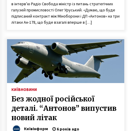
в інтерв’ю Радіо Свобода міністр із питань стратегічних
галузей промисловості Олег Уруський. «Думаю, що буде
підписаний контракт між Міноборони і ДП «Антонов» на три
літаки Ан-178, що буде взагалі вперше в […]
КИЇВ
НОВИНИ
Без жодної російської
деталі. “Антонов” випустив
новий літак
КиївІнформ
6 років ago