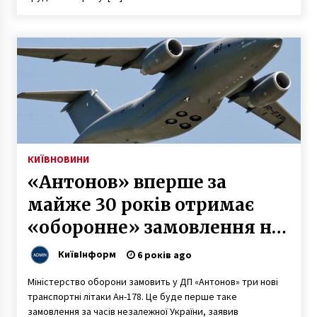
ОБНОВЛЕНО, ВИДЕО)
10 років ago
КИЇВ
НОВИНИ
«Антонов» вперше за
майже 30 років отримає
«оборонне» замовлення на
літаки
КиївІнформ
6 років ago
Міністерство оборони замовить у ДП «Антонов» три нові
транспортні літаки Ан-178. Це буде перше таке
замовлення за часів незалежної України, заявив