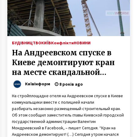
6 років ago
БУДІВНИЦТВО
КИЇВ
Конфлікти
НОВИНИ
На Андреевском спуске в
Киеве демонтируют кран
на месте скандальной
стройки
КиївІнформ
8 років ago
На стройплощадке отеля на Андреевском спуске в Киеве
коммунальщики вместе с полицией начали
разбирать незаконно размещенный строительный кран.
Об этом сообщил заместитель главы Киевской городской
государственной администрации Валентин
Мондриевский в Facebook, – пишет Сегодня. “Кран на
Андреевском демонтируют! (…) Сегодня утром начался