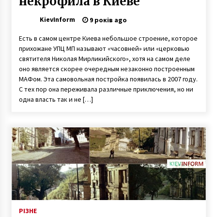
некрофила в Киеве
KievInform
9 років ago
Есть в самом центре Киева небольшое строение, которое
прихожане УПЦ МП называют «часовней» или «церковью
святителя Николая Мирликийского», хотя на самом деле
оно является скорее очередным незаконно построенным
МАФом. Эта самовольная постройка появилась в 2007 году.
С тех пор она переживала различные приключения, но ни
одна власть так и не […]
РІЗНЕ