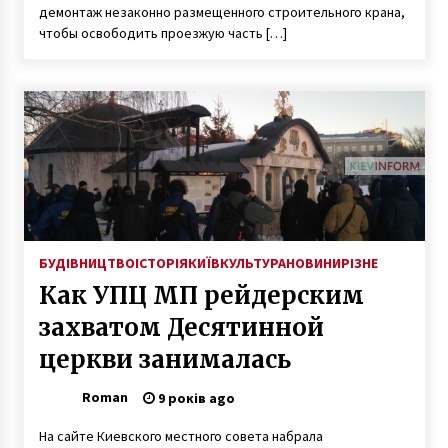
демонтаж незаконно размещенного строительного крана,
чтобы освободить проезжую часть […]
БУДІВНИЦТВО
ІСТОРІЯ
КИЇВ
КУЛЬТУРА
НОВИНИ
РІЗНЕ
Как УПЦ МП рейдерским
захватом Десятинной
церкви занималась
Roman
9 років ago
На сайте Киевского местного совета набрала