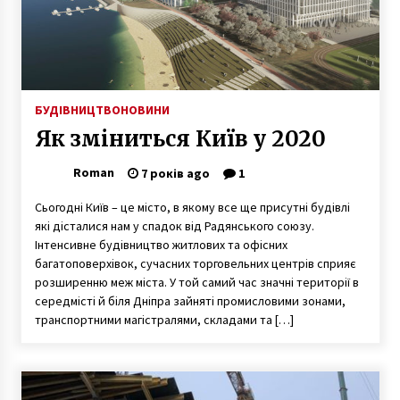
3 роки ago
Масштабний мітинг перевізників у Києві:
водії вимагають дозволити перевезення
6 років ago
БУДІВНИЦТВО
НОВИНИ
Як зміниться Київ у 2020
Кличко пообіцяв до кінця року відкрити
одну станцію метро на Виноградар
Roman
7 років ago
1
5 років ago
Сьогодні Київ – це місто, в якому все ще присутнi будiвлi
Можно ли предотвратить аллергические
якi дісталися нам у спадок від Радянського союзу.
реакции?
Інтенсивне будівництво житлових та офісних
4 роки ago
багатоповерхівок, сучасних торговельних центрів сприяє
розширенню меж міста. У той самий час значні території в
Брат голови Окружного адмінсуду Києва
середмісті й біля Дніпра зайняті промисловими зонами,
Вовка вийшов з в’язниці під заставу у 7,6 млн
транспортними магістралями, складами та […]
грн
5 років ago
В центрі Києва дівчину взяли в заручники.
Поліція затримала злочинців