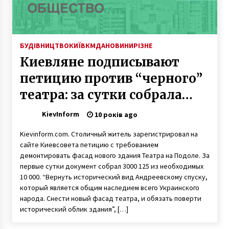
БУДІВНИЦТВО
КИЇВ
КМДА
НОВИНИ
РІЗНЕ
Киевляне подписывают
петицию против “черного”
театра: за сутки собрала
треть голосов
KievInform
10 років ago
Kievinform.com. Столичный житель зарегистрировал на
сайте Киевсовета петицию с требованием
демонтировать фасад нового здания Театра на Подоле. За
первые сутки документ собрал 3000 125 из необходимых
10 000. “Вернуть исторический вид Андреевскому спуску,
который является общим наследием всего Украинского
народа. Снести новый фасад театра, и обязать поверти
исторический облик здания”, […]