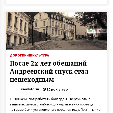
ДОРОГИ
КИЇВ
КУЛЬТУРА
После 2х лет обещаний
Андреевский спуск стал
пешеходным
KievInform
10 років ago
С 8:00 начинают работать болларды – вертикально
выдвигающиеся столбики для ограничения проезда,
которые были установлены в прошлом году. Принять их в