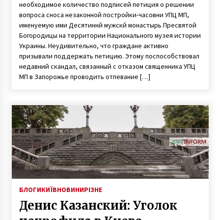
необходимое количество подписей петиция о решении
вопроса сноса незаконной постройки-часовни УПЦ МП,
именуемую ими Десятиннй мужскй монастырь Пресвятой
Богородицы на территории Национального музея истории
Украины. Неудивительно, что граждане активно
призывали поддержать петицию. Этому поспособствовал
недавний скандал, связанный с отказом священника УПЦ
МП в Запорожье проводить отпевание […]
БЛОГИ
КИЇВ
НОВИНИ
РІЗНЕ
Денис Казанский: Уголок