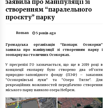
заявила про маніпуляції зі
6 років ago
створенням “паралельного
Тротуари на вулиці Івана Федорова
проєкту” парку
отримали нову кольорову гаму
7 років ago
Roman
5 років ago
Укравтодор заплатить 5 млрд грн за ремонт
18 км Київської окружної дороги
Громадська організація “Екопарк Осокорки”
4 роки ago
заявила про маніпуляції зі створенням парку і
зоопарку на столичних Осокорках.
Олександр Кобелєв – від працівника
залізниці до еліти київської архітектури
У пресрелізі ГО зазначається, що ще в 2019 році в
8 років ago
концпеції екопарку було створено два об’єкти
природно-заповідного фонду (ПЗФ) – заказник
“Осокорківські луки” та “Озеро Тягле”. Для
Бойцам АТО дадут деньги вместо земли в
Киеве
рекреаційних можливостей передбачено створення
10 років ago
міського парку навколо озера Небреж.
Топ-5 сучасних моделей кондиціонерів
2 роки ago