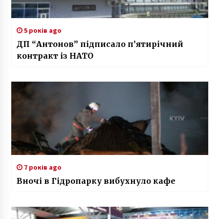
5 років ago
ДП “Антонов” підписало п’ятирічний
контракт із НАТО
7 років ago
Вночі в Гідропарку вибухнуло кафе