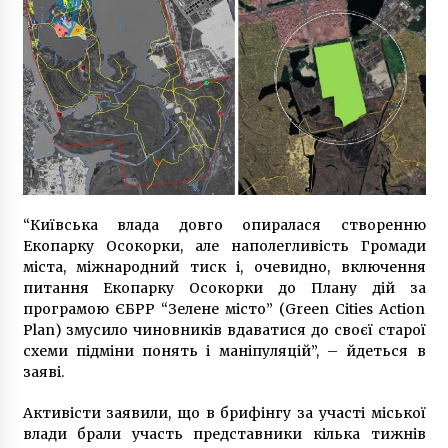
“Київська влада довго опиралася створенню
Екопарку Осокорки, але наполегливість Громади
міста, міжнародний тиск і, очевидно, включення
питання Екопарку Осокорки до Плану дій за
програмою ЄБРР “Зелене місто” (Green Cities Action
Plan) змусило чиновників вдаватися до своєї старої
схеми підміни понять і маніпуляцій”, – йдеться в
заяві.
Активісти заявили, що в брифінгу за участі міської
влади брали участь представники кілька тижнів