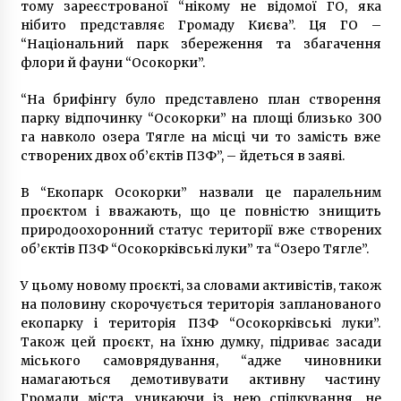
тому зареєстрованої “нікому не відомої ГО, яка
нібито представляє Громаду Києва”. Ця ГО –
“Національний парк збереження та збагачення
флори й фауни “Осокорки”.
“На брифінгу було представлено план створення
парку відпочинку “Осокорки” на площі близько 300
га навколо озера Тягле на місці чи то замість вже
створених двох об’єктів ПЗФ”, – йдеться в заяві.
В “Екопарк Осокорки” назвали це паралельним
проєктом і вважають, що це повністю знищить
природоохоронний статус території вже створених
об’єктів ПЗФ “Осокорківські луки” та “Озеро Тягле”.
У цьому новому проєкті, за словами активістів, також
на половину скорочується територія запланованого
екопарку і територія ПЗФ “Осокорківські луки”.
Також цей проєкт, на їхню думку, підриває засади
міського самоврядування, “адже чиновники
намагаються демотивувати активну частину
Громади міста, уникаючи із нею спілкування, не