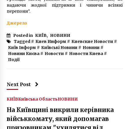
надаючи жодної підтримки і чинячи всілякі
перепони”.
Джерело
Posted in
КИЇВ
,
НОВИНИ
Tagged #
Киев Информ
#
Киевские Новости
#
Київ Інформ
#
Київські Новини
#
Новини
#
Новини Києва
#
Новости
#
Новости Киева
#
Події
Next Post
КИЇВ
Київська Область
НОВИНИ
На Київщині викрили керівника
військкомату, який допомагав
призовникам "ухилятися від