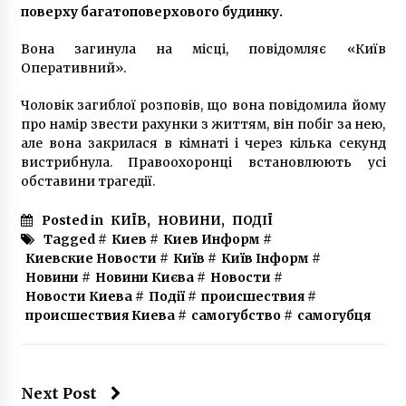
поверху багатоповерхового будинку.
Вона загинула на місці, повідомляє «Київ
“Безпечна столиця”: у Києві встановили
майже 6800 камер відеоспостереження
Оперативний».
8 років ago
Чоловік загиблої розповів, що вона повідомила йому
про намір звести рахунки з життям, він побіг за нею,
У Києві зафіксували першу смерть від
але вона закрилася в кімнаті і через кілька секунд
коронавірусу
вистрибнула. Правоохоронці встановлюють усі
6 років ago
обставини трагедії.
Золотий чоловічий хрестик – це більше, ніж
Posted in
КИЇВ
,
НОВИНИ
,
ПОДІЇ
просто ювелірний виріб
Tagged #
Киев
#
Киев Информ
#
4 роки ago
Киевские Новости
#
Київ
#
Київ Інформ
#
Новини
#
Новини Києва
#
Новости
#
Новости Киева
#
Події
#
происшествия
#
У Києві сталася пожежа на території ТЕЦ
(ФОТО)
происшествия Киева
#
самогубство
#
самогубця
7 років ago
Активісти “Хто замовив Катю Гандзюк?”
Next Post
йдуть на пресконференцію Зеленського