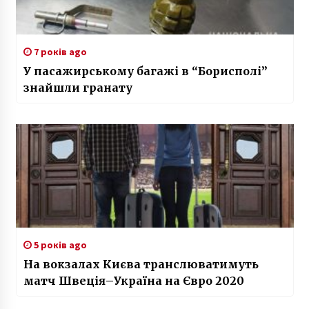
7 років ago
У пасажирському багажі в “Борисполі”
знайшли гранату
5 років ago
На вокзалах Києва транслюватимуть
матч Швеція–Україна на Євро 2020