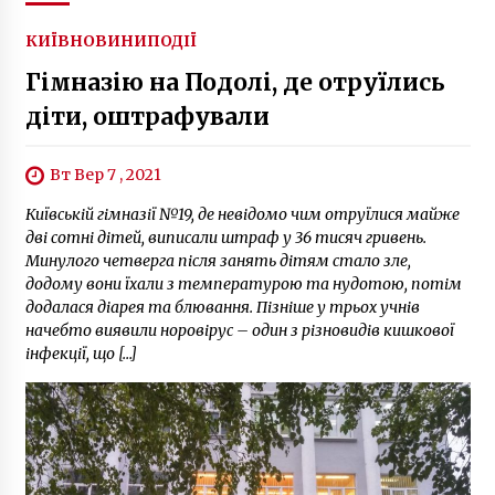
6 років ago
КИЇВ
НОВИНИ
ПОДІЇ
Гімназію на Подолі, де отруїлись
діти, оштрафували
Вт Вер 7 , 2021
Київській гімназії №19, де невідомо чим отруїлися майже
дві сотні дітей, виписали штраф у 36 тисяч гривень.
Минулого четверга після занять дітям стало зле,
додому вони їхали з температурою та нудотою, потім
додалася діарея та блювання. Пізніше у трьох учнів
начебто виявили норовірус – один з різновидів кишкової
інфекції, що […]