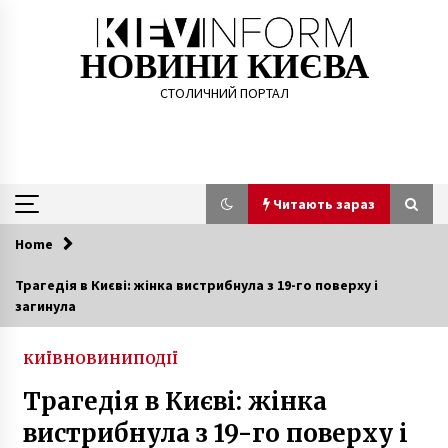
Skip
to
content
НОВИНИ КИЄВА
СТОЛИЧНИЙ ПОРТАЛ
Читають зараз
Home
Читають зараз
Трагедія в Києві: жінка вистрибнула з 19-го поверху і
загинула
NewsOne заявив про скасування телемосту з
Росією
7 років ago
КИЇВ
НОВИНИ
ПОДІЇ
Трагедія в Києві: жінка
Відеопрогулянка містом Київ у 1991 році
вистрибнула з 19-го поверху і
2 роки ago