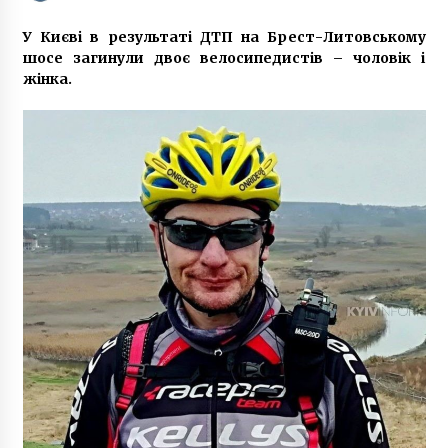
У Києві в результаті ДТП на Брест-Литовському
На столичних Позняках п’яний водій
шосе загинули двоє велосипедистів – чоловік і
протаранив 6 машин
жінка.
6 років ago
В Києві оголошено в розшук 5 дітей
7 років ago
У Києві відкриють інтерактивну
«екостежку»
7 років ago
Пожежа в Києві: жінка кричала про допомогу,
але рятувальники не встигли
6 років ago
У червні у столиці відбудеться черговий
Марш за права ЛГБТ