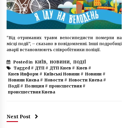
10 років ago
“Від отриманих травм велосипедисти померли на
місці події”, – сказано в повідомленні. Інші подробиці
аварії встановлюють співробітники поліції.
Posted in
КИЇВ
,
НОВИНИ
,
ПОДІЇ
Tagged #
ДТП
#
ДТП Киев
#
Киев
#
Киев Информ
#
Київські Новини
#
Новини
#
Новини Києва
#
Новости
#
Новости Киева
#
Події
#
Полиция
#
происшествия
#
происшествия Киева
Next Post