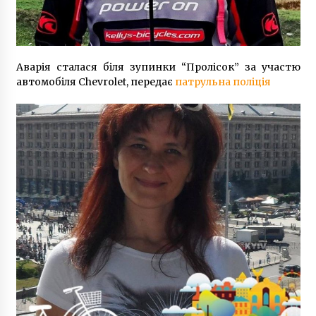
9 років ago
Приплив води до Київського водосховища
суттєво зменшився
Аварія сталася біля зупинки “Пролісок” за участю
2 роки ago
автомобіля Chevrolet, передає
патрульна поліція
В Киеве в Соломенском районе без
отопления остались 750 домов
8 років ago
Позор столицы: Кто обратит внимание на
проблемы киевского ж/д вокзала
8 років ago
Вибухнули газові балони: на Подолі в Києві
вдалося локалізувати масштабну пожежу
7 років ago
Марш ЛГБТ в Киеве будет охранять 6.5 тысяч
полицейских. Обещают действовать жестко