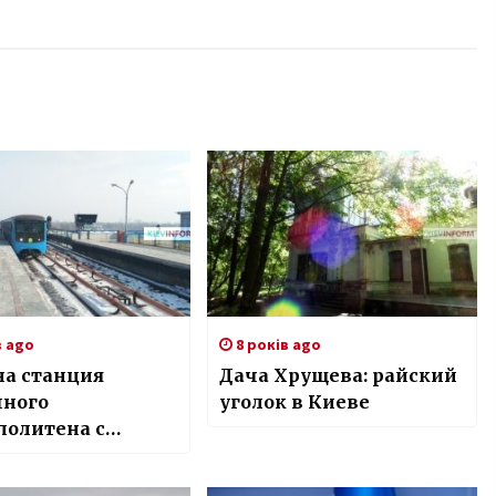
в ago
8 років ago
на станция
Дача Хрущева: райский
чного
уголок в Киеве
политена с
еньшим
жиропотоком