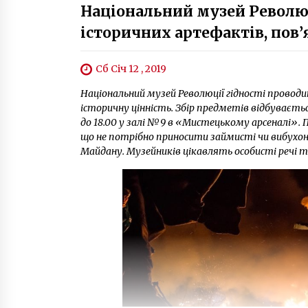
Національний музей Революц
історичних артефактів, пов
Сб Січ 12 , 2019
Національний музей Революції гідності проводи
історичну цінність. Збір предметів відбуваєт
до 18.00 у залі № 9 в «Мистецькому арсеналі».
що не потрібно приносити займисті чи вибухоне
Майдану. Музейників цікавлять особисті речі 