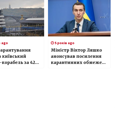
в ago
5 років ago
гарантування
Міністр Віктор Ляшко
в київський
анонсував посилення
-корабель за 42
карантинних обмежень
они
в Україні