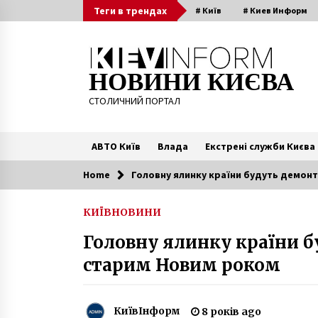
Skip
Теги в трендах
# Київ
# Киев Информ
to
content
НОВИНИ КИЄВА
СТОЛИЧНИЙ ПОРТАЛ
АВТО Київ
Влада
Екстрені служби Києва
Home
Головну ялинку країни будуть демон
Читають зараз
КИЇВ
НОВИНИ
Екс-ректор НМУ ім.Богомольця
Головну ялинку країни 
штурмує будинок разом з
прихильниками (ВІДЕО)
старим Новим роком
8 років ago
2 пьяных ДТП в столице.
Пострадал новый тротуар
КиївІнформ
8 років ago
бульвара Шевченко (Фото)