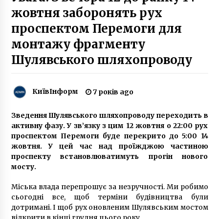
жовтня заборонять рух
8 років ago
проспектом Перемоги для
Через підвищення температури повітря у
Києві обмежать рух вантажівок
монтажу фрагменту
7 років ago
Шулявського шляхопроводу
Завтра одноразові пакети в Україні стануть
платними
КиївІнформ
7 років ago
5 років ago
Зведення Шулявського шляхопроводу переходить в
Неякісні комунальні послуги: мешканцям
активну фазу. У зв’язку з цим 12 жовтня о 22:00 рух
Києва повернули майже 50 мільйонів гривень
проспектом Перемоги буде перекрито до 5:00 14
5 років ago
жовтня. У цей час над проїжджою частиною
проспекту встановлюватимуть прогін нового
12 лютого закриють рух на ділянці вулиці
мосту.
Туполєва
7 років ago
Міська влада перепрошує за незручності. Ми робимо
сьогодні все, щоб терміни будівництва були
дотримані. І щоб рух оновленим Шулявським мостом
«Слуга народу» з Кіровоградщини просить 8
київських квартир для своїх помічників
відкрити в кінці грудня цього року.