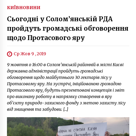
КИЇВ
НОВИНИ
Сьогодні у Солом’янській РДА
пройдуть громадські обговорення
щодо Протасового яру
Ср Жов 9 , 2019
9 жовтня о 16:00 в Солом’янській районній в місті Києві
державна адміністрації пройдуть громадські
обговорення щодо майбутнього 30 гектарів лісу у
Протасовому яру. На зустрічі, ініційованою громадою
Протасового яру, будуть презентовані концепція і звіт
про виконану роботу в напрямку створення в яру
об’єкту природо-захисного фонду з метою захисту лісу
від знищення та забудови. […]