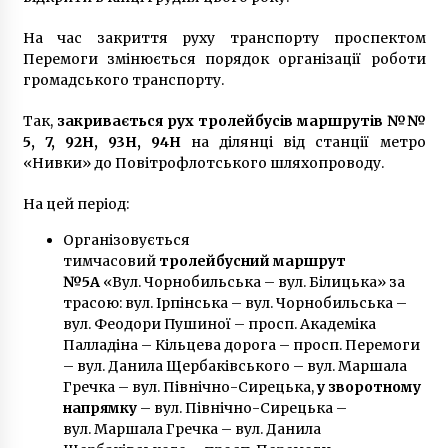
7 років ago
На час закриття руху транспорту проспектом
Перемоги змінюється порядок організації роботи
громадського транспорту.
Так,
закривається рух тролейбусів маршрутів №№
5, 7, 92Н, 93Н, 94Н
на ділянці від станції метро
«Нивки» до Повітрофлотського шляхопроводу.
На цей період:
Організовується
тимчасовий
тролейбусний
маршрут
№5А
«Вул. Чорнобильська – вул. Білицька» за
трасою: вул. Ірпінська – вул. Чорнобильська –
вул. Феодори Пушиної – просп. Академіка
Палладіна – Кільцева дорога – просп. Перемоги
– вул. Данила Щербаківського – вул. Маршала
Гречка – вул. Північно-Сирецька,
у зворотному
напрямку
– вул. Північно-Сирецька –
вул. Маршала Гречка – вул. Данила