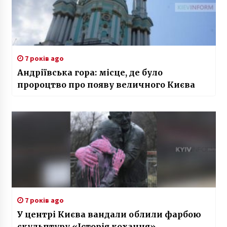
7 років ago
Андріївська гора: місце, де було
пророцтво про появу величного Києва
7 років ago
У центрі Києва вандали облили фарбою
скульптуру «Історія кохання»