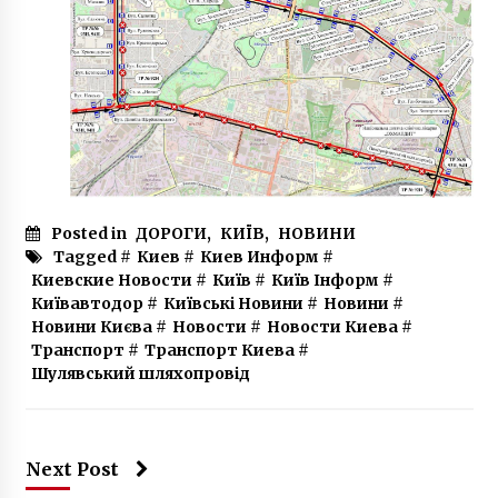
Posted in
ДОРОГИ
,
КИЇВ
,
НОВИНИ
Tagged #
Киев
#
Киев Информ
#
Киевские Новости
#
Київ
#
Київ Інформ
#
Київавтодор
#
Київські Новини
#
Новини
#
Новини Києва
#
Новости
#
Новости Киева
#
Транспорт
#
Транспорт Киева
#
Шулявський шляхопровід
Next Post