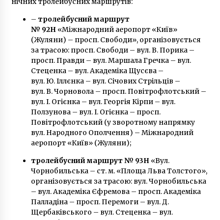
нічних тролейбусних маршрутів:
–
тролейбусний маршрут
№ 92Н
«Міжнародний аеропорт «Київ»
(Жуляни) – просп. Свободи», організовується
за трасою: просп. Свободи – вул. В. Порика –
просп. Правди – вул. Маршала Гречка – вул.
Стеценка – вул. Академіка Щусєва –
вул. Ю. Іллєнка – вул. Січових Стрільців –
вул. В. Чорновола – просп. Повітрофлотський –
вул. І. Огієнка – вул. Георгія Кірпи – вул.
Ползунова – вул. І. Огієнка – просп.
Повітрофлотський (у зворотному напрямку
вул. Народного Ополчення) – Міжнародний
аеропорт «Київ» (Жуляни);
тролейбусний маршрут № 93Н
«Вул.
Чорнобильська – ст. м. «Площа Льва Толстого»,
організовується за трасою: вул. Чорнобильська
– вул. Академіка Єфремова – просп. Академіка
Палладіна – просп. Перемоги – вул. Д.
Щербаківського – вул. Стеценка – вул.