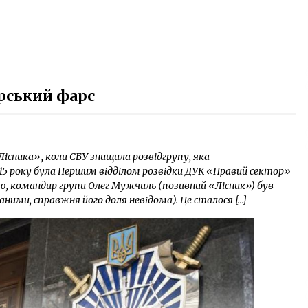
рський фарс
Лісника», коли СБУ знищила розвідгрупу, яка
015 року була Першим відділом розвідки ДУК «Правий сектор»
ією, командир групи Олег Мужчиль (позивний «Лісник») був
ими, справжня його доля невідома). Це сталося […]