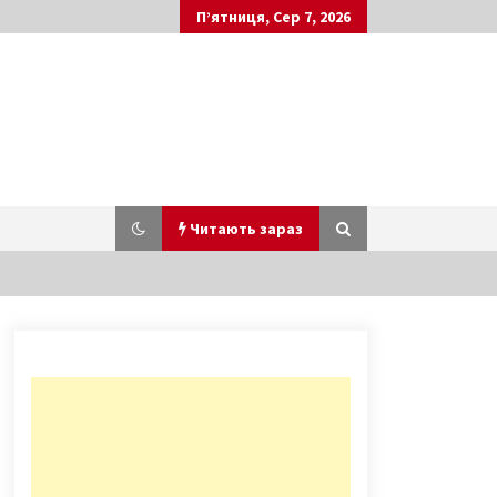
П’ятниця, Сер 7, 2026
Читають зараз
Контрактова площа та вулиця
Сагайдачного знову стали
пішохідними
6 років ago
У новому навчальному році
школярі столиці отримають
електронні учнівські квитки