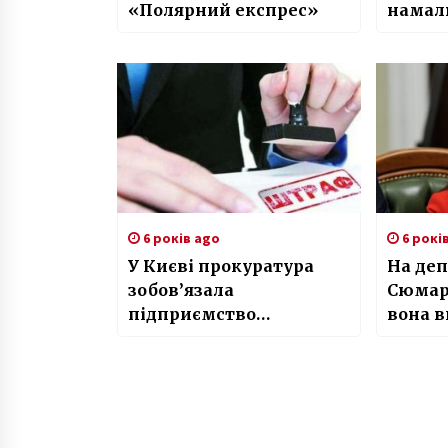
«Полярний експрес»
намал
лицем
6 років ago
6 рокі
У Києві прокуратура
На деп
зобов’язала
Сюмар
підприємство
вона 
відшкодувати понад
фальс
700 тис. грн за завдану
навколишньому
середовищу шкоду