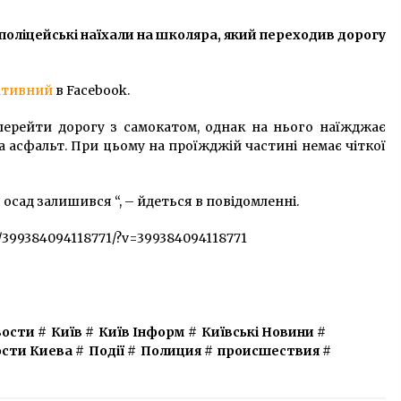
7 років ago
 поліцейські наїхали на школяра, який переходив дорогу
В Києві внаслідок ДТП загинув
в
відомий ді-джей
7 років ago
ативний
в Facebook.
перейти дорогу з самокатом, однак на нього наїжджає
ку
Пассажиров из Киева везли в
а асфальт. При цьому на проїжджій частині немає чіткої
вагоне с сугробами
8 років ago
 осад залишився “, – йдеться в повідомленні.
s/399384094118771/?v=399384094118771
вости
#
Київ
#
Київ Інформ
#
Київські Новини
#
сти Киева
#
Події
#
Полиция
#
происшествия
#