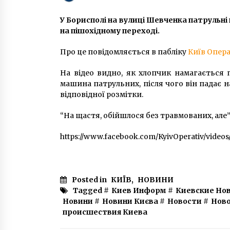
5 років ago
У Борисполі на вулиці Шевченка патрульні
на пішохідному переході.
У Києві чоловік потрапив під
колеса вантажівки, він переходи
дорогу в невстановленому місці
Про це повідомляється в пабліку
Київ Опер
(ФОТО 18+)
6 років ago
На відео видно, як хлопчик намагається 
Пенсія учасникам бойових дій: я
машина патрульних, після чого він падає н
надбавку сплачують
відповідної розмітки.
4 роки ago
“На щастя, обійшлося без травмованих, але”
https://www.facebook.com/KyivOperativ/video
Posted in
КИЇВ
,
НОВИНИ
Tagged #
Киев Информ
#
Киевские Но
Новини
#
Новини Києва
#
Новости
#
Ново
происшествия Киева