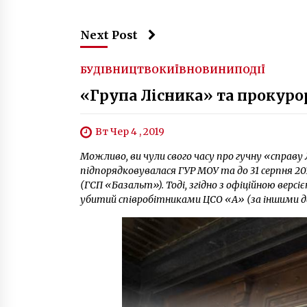
Next Post
БУДІВНИЦТВО
КИЇВ
НОВИНИ
ПОДІЇ
«Група Лісника» та прокуро
Вт Чер 4 , 2019
Можливо, ви чули свого часу про гучну «справу 
підпорядковувалася ГУР МОУ та до 31 серпня 2
(ГСП «Базальт»). Тоді, згідно з офіційною верс
убитий співробітниками ЦСО «А» (за іншими дан