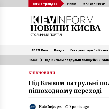
Skip
Теги в трендах
# Київ
# Киев Информ
to
content
НОВИНИ КИЄВА
СТОЛИЧНИЙ ПОРТАЛ
АВТО Київ
Влада
Екстрені служби Києва
Home
Під Києвом патрульні поліцейські зб
Читають зараз
КИЇВ
НОВИНИ
Під будівлею МВС ветерани
Під Києвом патрульні по
вимагають покарати “тітушок”
Киви
пішоходному переході
6 років ago
Самогубства школярів
продовжуються: 15-річна дівчин
КиївІнформ
7 років ago
вистрибнула з 16 поверху