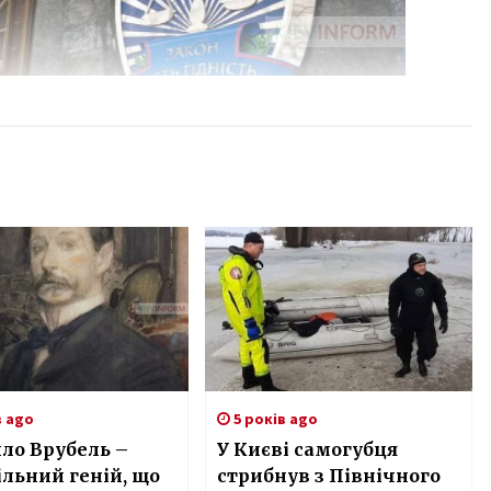
в ago
5 років ago
ло Врубель –
У Києві самогубця
льний геній, що
стрибнув з Північного