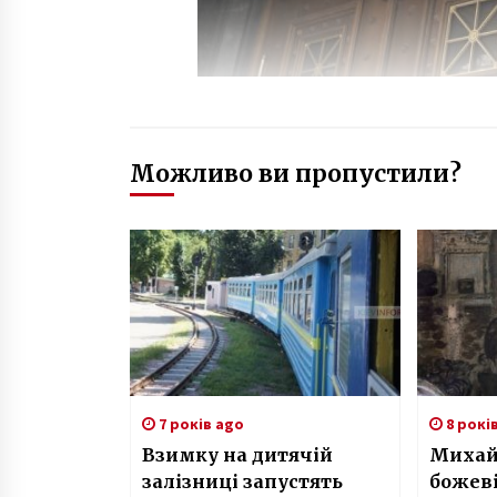
Можливо ви пропустили?
7 років ago
8 рокі
Взимку на дитячій
Михай
залізниці запустять
божеві