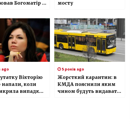
ював Богоматір з
мосту
 коханої жінки
в ago
5 років ago
утатку Вікторію
Жорсткий карантин: в
 напали, коли
КМДА пояснили яким
викрила випадки
чином будуть видавати
ифіацій
спецпропуски