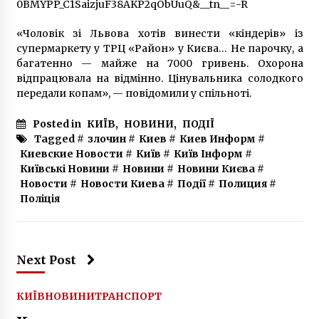
зроблені з повітря
0BMYPP_C1SaizjuF38AKP2qObUuQ&__tn__=-R
2 роки ago
«Чоловік зі Львова хотів винести «кіндерів» із
супермаркету у ТРЦ «Район» у Києва… Не парочку, а
багатенно — майже на 7000 гривень. Охорона
відпрацювала на відмінно. Цінувальника солодкого
передали копам», — повідомили у спільноті.
Posted in
КИЇВ
,
НОВИНИ
,
ПОДІЇ
Tagged #
злочин
#
Киев
#
Киев Информ
#
Киевские Новости
#
Київ
#
Київ Інформ
#
Київські Новини
#
Новини
#
Новини Києва
#
Новости
#
Новости Киева
#
Події
#
Полиция
#
Поліція
Next Post
КИЇВ
НОВИНИ
ТРАНСПОРТ