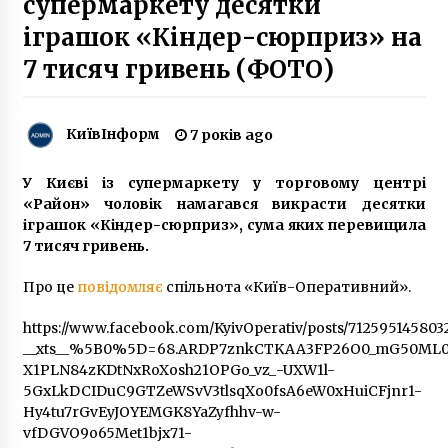
супермаркету десятки
отримував зарплату — прокуратура
5 років ago
іграшок «Кіндер-сюрприз» на
7 тисяч гривень (ФОТО)
INSHE ART – МИСТЕЦТВО ОБ’ЄДНУЄ СВІТ!
7 років ago
КиївІнформ
7 років ago
У Києві затримали неадекватного чоловіка,
який розпалив багаття вдома та кидався на
У Києві із супермаркету у торговому центрі
поліцію
«Район» чоловік намагався викрасти десятки
4 роки ago
іграшок «Кіндер-сюрприз», сума яких перевищила
7 тисяч гривень.
Під Києвом мати вбила новонароджену
дитину і викинула її в лісосмузі
Про це
повідомляє
спільнота «Київ-Оперативний».
7 років ago
https://www.facebook.com/KyivOperativ/posts/712595145803
Украинцев хотят штрафовать за появление
__xts__%5B0%5D=68.ARDP7znkCTKAA3FP26O0_mG50ML0
на улицах в нетрезвом виде
X1PLN84zKDtNxRoXosh21OPGo_vz_-UXW1l-
9 років ago
5GxLkDCIDuC9GTZeWSvV3tlsqXo0fsA6eW0xHuiCFjnr1-
Hy4tu7rGvEyJOYEMGK8YaZyfhhv-w-
vfDGVO9o65Met1bjx71-
Як виглядав Київ у 1918 році: архівні фото,