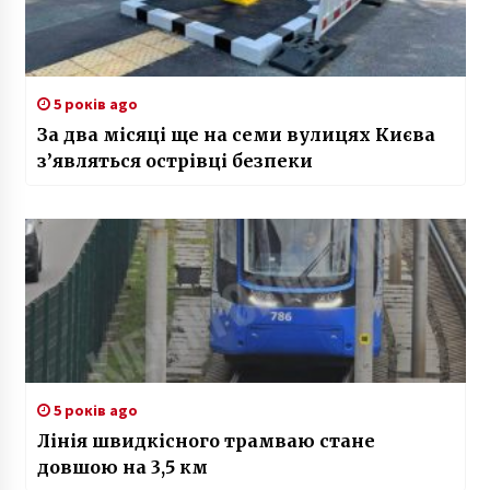
5 років ago
За два місяці ще на семи вулицях Києва
з’являться острівці безпеки
5 років ago
Лінія швидкісного трамваю стане
довшою на 3,5 км