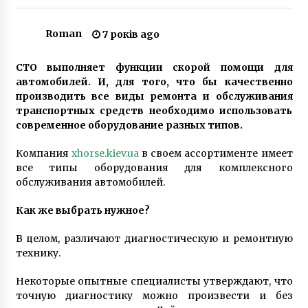
6 років ago
Roman
7 років ago
Місту Прип’ять – 55 років з дня заснування
2 роки ago
СТО выполняет функции скорой помощи для
автомобилей. И, для того, что бы качественно
производить все виды ремонта и обслуживания
Топ 5 стайлерів 2023 року
транспортных средств необходимо использовать
3 роки ago
современное оборудование разных типов.
Компания
xhorse.kiev.ua
в своем ассортименте имеет
все типы оборудования для комплексного
СБУ затримала в Києві агента спецслужб РФ
обслуживания автомобилей.
5 років ago
Как же выбрать нужное?
В Киевской Области горел Отель (ФОТО)
В целом, различают диагностическую и ремонтную
10 років ago
технику.
Некоторые опытные специалисты утверждают, что
На вулиці Кам’янській у Дарницькому районі
точную диагностику можно произвести и без
буде створено новий дитячий садок