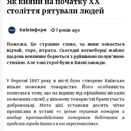
Як кияни на початку XX
10 років ago
століття рятували людей
Ролит: киевский дом литераторов и
художников
КиївІнформ
7 років ago
8 років ago
Пожежа. Це страшне слово, за яким ховається
Скандал навколо DreamBIG Forum в Києві:
відчай, горе, втрата. Сьогодні вогнеборці майже
організатори вирішили таки не запрошувати
Хакамаду
щодень невпинно борються з руйнівною полум’яною
7 років ago
стихією. Але такі герої були в Києві завжди.
Перший в світі суцільнозварений міст
7 років ago
У березні 1897 року в місті було створене Київське
вільне пожежне товариство. Його особливість
полягала в тому, що на відміну від офіційних міських
пожежних служб, у вільному товаристві брали участь
Кличко розповів, коли завершиться
добровольці. Мета цієї установи досить чітко
навчальний рік
прописана в уставі:
6 років ago
«с целью тушения пожаров и
вообще противодействия пожарным бедствиям в
пределах города Киева и в его окрестностях».
Києвом курсуватиме новорічний трамвай