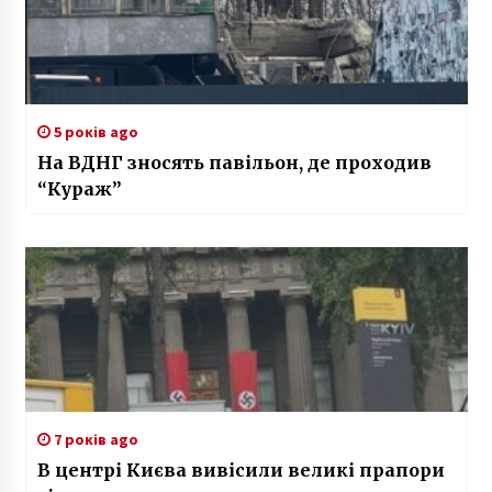
5 років ago
На ВДНГ зносять павільон, де проходив
“Кураж”
7 років ago
В центрі Києва вивісили великі прапори