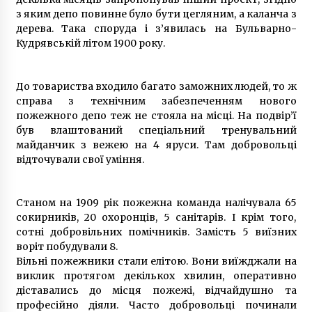
з яким депо повинне було бути цегляним, а каланча з
дерева. Така споруда і з’явилась на Бульварно-
Кудрявській літом 1900 року.
До товариства входило багато заможних людей, то ж
справа з технічним забезпеченням нового
пожежного депо теж не стояла на місці. На подвір’ї
був влаштований спеціальний тренувальний
майданчик з вежею на 4 яруси. Там добровольці
відточували свої уміння.
Станом на 1909 рік пожежна команда налічувала 65
сокирників, 20 охоронців, 5 санітарів. І крім того,
сотні добровільних помічників. Замість 5 виїзних
воріт побудували 8.
Вільні пожежники стали елітою. Вони виїжджали на
виклик протягом декількох хвилин, оперативно
діставались до місця пожежі, відчайдушно та
професійно діяли. Часто добровольці починали