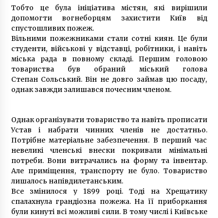
бажань
Тобто це була ініціатива містян, які вирішили
8 років ago
допомогти вогнеборцям захистити Київ від
спустошливих пожеж.
Вільними пожежниками стали сотні киян. Це були
студенти, військові у відставці, робітники, і навіть
міська рада в повному складі. Першим головою
товариства був обраний міський голова
Степан Сольський. Він не довго займав цю посаду,
однак завжди залишався почесним членом.
Однак організувати товариство та навіть прописати
Устав і набрати чинних членів не достатньо.
Потрібне матеріальне забезпечення. В перший час
невеликі членські внески покривали мінімальні
потреби. Вони витрачались на форму та інвентар.
Але приміщення, транспорту не було. Товариство
лишалось напівдилетанським.
Все змінилося у 1899 році. Тоді на Хрещатику
спалахнула грандіозна пожежа. На її приборкання
були кинуті всі можливі сили. В тому числі і Київське