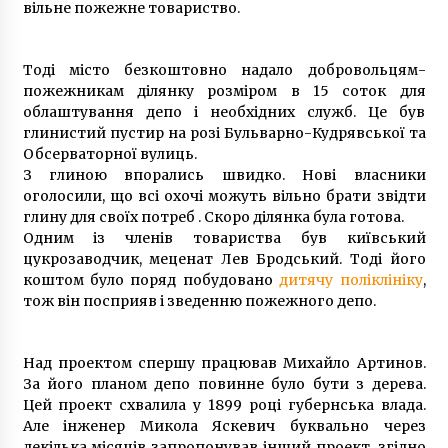
вільне пожежне товариство.
Тоді місто безкоштовно надало добровольцям-
пожежникам ділянку розміром в 15 соток для
облаштування депо і необхідних служб. Це був
глинистий пустир на розі Бульварно-Кудрявської та
Обсерваторної вулиць.
З глиною впорались швидко. Нові власники
оголосили, що всі охочі можуть вільно брати звідти
глину для своїх потреб . Скоро ділянка була готова.
Одним із членів товариства був київський
цукрозаводчик, меценат Лев Бродський. Тоді його
коштом було поряд побудовано
дитячу поліклініку
,
тож він посприяв і зведенню пожежного депо.
Над проектом спершу працював Михайло Артинов.
За його планом депо повинне було бути з дерева.
Цей проект схвалила у 1899 році губернська влада.
Але інженер Микола Яскевич буквально через
декілька місяців запропонував інший проект, згідно