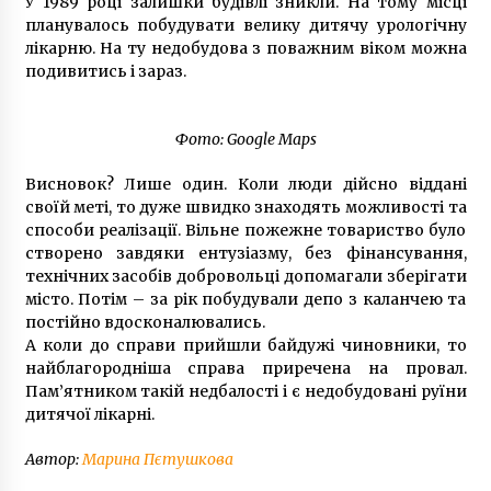
У 1989 році залишки будівлі зникли. На тому місці
планувалось побудувати велику дитячу урологічну
лікарню. На ту недобудова з поважним віком можна
подивитись і зараз.
Фото: Google Maps
Висновок? Лише один. Коли люди дійсно віддані
своїй меті, то дуже швидко знаходять можливості та
способи реалізації. Вільне пожежне товариство було
створено завдяки ентузіазму, без фінансування,
технічних засобів добровольці допомагали зберігати
місто. Потім – за рік побудували депо з каланчею та
постійно вдосконалювались.
А коли до справи прийшли байдужі чиновники, то
найблагородніша справа приречена на провал.
Пам’ятником такій недбалості і є недобудовані руїни
дитячої лікарні.
Автор:
Марина Пєтушкова