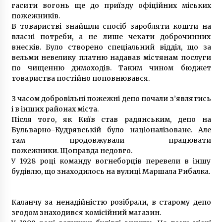
гасити вогонь ще до приїзду офіційних міських
пожежників.
В товаристві знайшли спосіб заробляти кошти на
власні потреби, а не лише чекати доброчинних
внесків. Було створено спеціальний відділ, що за
вельми невелику платню надавав містянам послуги
по чищенню димоходів. Таким чином бюджет
товариства постійно поповнювався.
З часом добровільні пожежні депо почали з’являтись
і в інших районах міста.
Після того, як Київ став радянським, депо на
Бульварно-Кудрявській було націоналізоване. Але
там продовжували працювати
пожежники. Щоправда недовго.
У 1928 році команду вогнеборців перевели в іншу
будівлю, що знаходилось на вулиці Маршала Рибалка.
Каланчу за ненадійністю розібрали, в старому депо
згодом знаходився комісійний магазин.