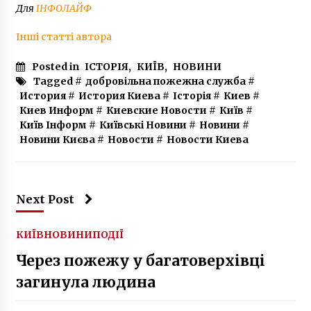
Для
ІНФОЛАЙФ
Інші статті автора
Posted in
ІСТОРІЯ
,
КИЇВ
,
НОВИНИ
Tagged #
добровільна пожежна служба
#
История
#
История Киева
#
Історія
#
Киев
#
Киев Информ
#
Киевские Новости
#
Київ
#
Київ Інформ
#
Київські Новини
#
Новини
#
Новини Києва
#
Новости
#
Новости Киева
Next Post
КИЇВ
НОВИНИ
ПОДІЇ
Через пожежу у багатоверхівці
загинула людина