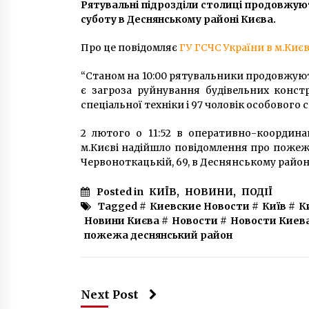
6 років ago
Рятувальні підрозділи столиці продовжую
суботу в Деснянському районі Києва.
Через пожежу у столичній
Про це повідомляє
ГУ ГСЧС України в м.Києв
багатоповерхівці травмувалося
троє мешканців – один
“Станом на 10:00 рятувальники продовжують
вистрибнув з вікна 5-го поверху
6 років ago
є загроза руйнування будівельних констр
спеціальної техніки і 97 чоловік особового с
У Києві може з’явитися вулиця
Олександра Омельченка
2 лютого о 11:52 в оперативно-координа
5 років ago
м.Києві надійшло повідомлення про пожеж
Червоноткацькій, 69, в Деснянському районі
Posted in
КИЇВ
,
НОВИНИ
,
ПОДІЇ
Tagged #
Киевские Новости
#
Київ
#
К
Новини Києва
#
Новости
#
Новости Киев
пожежа деснянський район
Next Post