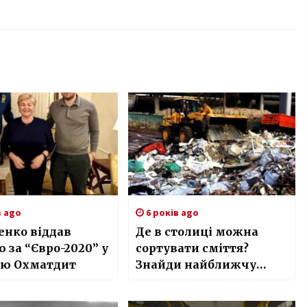
в ago
6 років ago
енко віддав
Де в столицi можна
 за “Євро-2020” у
сортувати смiття?
ню Охматдит
Знайди найближчу
адресу