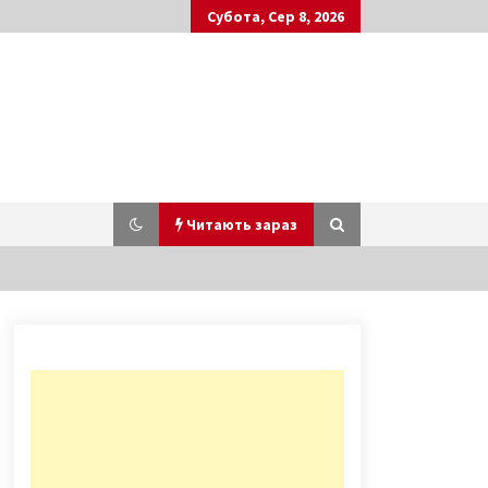
Субота, Сер 8, 2026
Читають зараз
Несколько этапов метода ЭКО
оплодотворения
8 років ago
Кличко закликав забудовника
припинити роботи в Протасовому
Яру