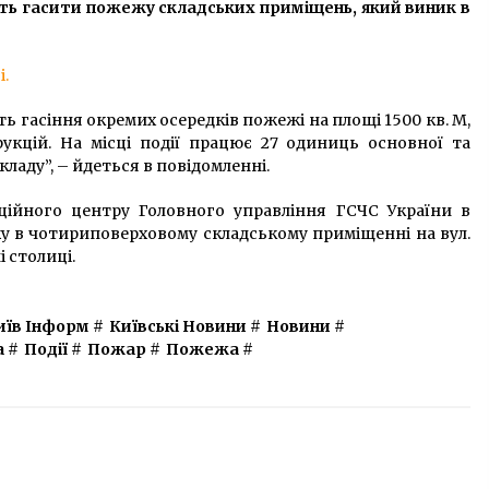
ть гасити пожежу складських приміщень, який виник в
Києва
6 років ago
В Киеве после ремонта открыли
і.
бульвар Шевченко (Фото)
10 років ago
 гасіння окремих осередків пожежі на площі 1500 кв. М,
укцій. На місці події працює 27 одиниць основної та
кладу”, – йдеться в повідомленні.
Компанія BMW зняла рекламу у
Києві
ційного центру Головного управління ГСЧС України в
7 років ago
у в чотириповерховому складському приміщенні на вул.
 столиці.
иїв Інформ
#
Київські Новини
#
Новини
#
а
#
Події
#
Пожар
#
Пожежа
#