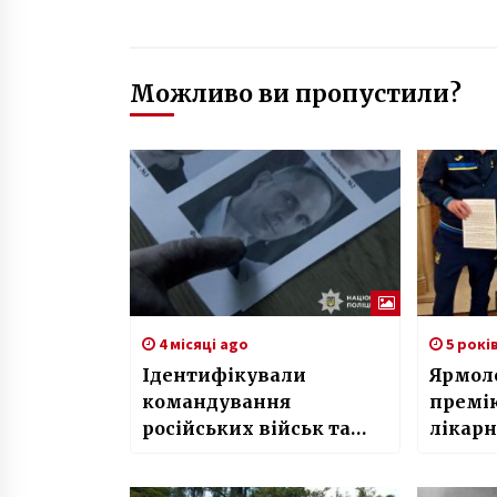
Можливо ви пропустили?
4 місяці ago
5 рокі
Ідентифікували
Ярмол
командування
премію
російських військ та
лікар
офіцера ФСБ, які
катували мешканців