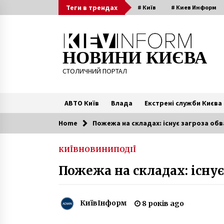
Skip
Теги в трендах
# Київ
# Киев Информ
to
content
НОВИНИ КИЄВА
СТОЛИЧНИЙ ПОРТАЛ
АВТО Київ
Влада
Екстрені служби Києва
Home
Пожежа на складах: існує загроза обв
Читають зараз
КИЇВ
НОВИНИ
ПОДІЇ
Пішов з життя український
Пожежа на складах: існує
композитор Олександр
Жилінський
6 років ago
КиївІнформ
8 років ago
Смертельне ДТП під Києвом: дво
загиблих та четверо поранених