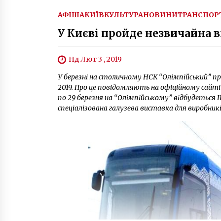
АФІША
КИЇВ
КУЛЬТУРА
НОВИНИ
ТРАНСПОР
У Києві пройде незвичайна 
Нд Лют 3 , 2019
У березні на столичному НСК “Олімпійський” п
2019. Про це повідомляють на офіційному сайті о
по 29 березня на “Олімпійському” відбудеться
спеціалізована галузева виставка для виробник