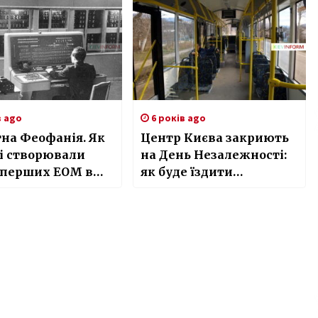
в ago
6 років ago
на Феофанія. Як
Центр Києва закриють
і створювали
на День Незалежності:
 перших ЕОМ в
як буде їздити
транспорт