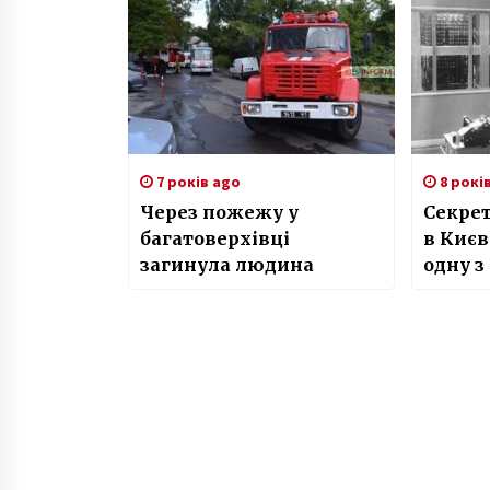
Київщини
7 років ago
8 рокі
Через пожежу у
Секрет
багатоверхівці
в Києв
загинула людина
одну з
світі