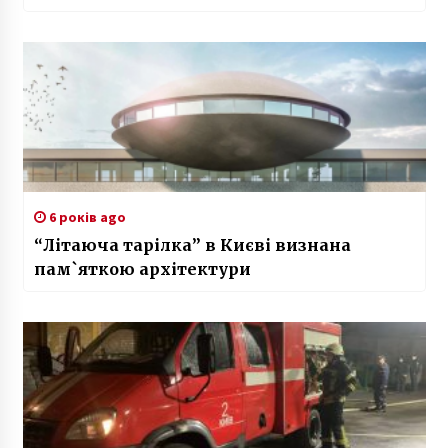
6 років ago
“Літаюча тарілка” в Києві визнана
пам`яткою архітектури