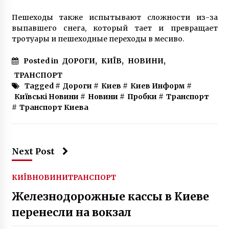
7 років ago
Пешеходы также испытывают сложности из-за
выпавшего снега, который тает и превращает
тротуары и пешеходные переходы в месиво.
Posted in
ДОРОГИ
,
КИЇВ
,
НОВИНИ
,
ТРАНСПОРТ
Tagged #
Дороги
#
Киев
#
Киев Информ
#
Київські Новини
#
Новини
#
Пробки
#
Транспорт
#
Транспорт Киева
Next Post
КИЇВ
НОВИНИ
ТРАНСПОРТ
Железнодорожные кассы в Киеве
перенесли на вокзал