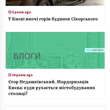
5 років ago
У Києві вночі горів будинок Сікорського
10 років ago
Єгор Недашківський. Мордоризація
Києва: куди рухається містобудування
столиці?