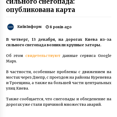
сильного снегопада:
8 місяців ago
опубликована карта
B центрі Києва більше сотні фанатів
“Динамо” і “Айнтрахта” влаштували бійку
7 років ago
КиївІнформ
8 років ago
В Киеве ликвидируют стратегическое
В четверг, 13 декабря, на дорогах Киева из-за
предприятие Министерства обороны
сильного снегопада возникли крупные заторы.
(ФОТО)
9 років ago
Об этом
свидетельствуют
данные сервиса Google
Maps.
ДБР викликало на допит лідерів Євромайдану
у справі “про держпереворот”
В частности, особенные проблемы с движением на
6 років ago
мостах через Днепр, с проездом на районы Куреневка
и Троещина, а также на большей части центральных
Зміна цільового призначення земельної
улиц Киева.
ділянки: що потрібно знати власнику
1 рік ago
Также сообщается, что снегопады и обледенение на
дорогах уже стали причиной множества аварий.
В Україні вперше покарають за булінг у школі:
суд виніс рішення