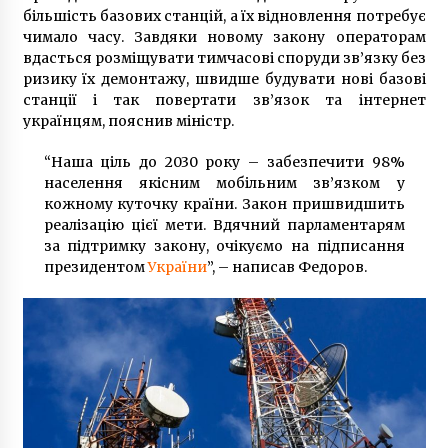
бізнесом щодо виходу столичної економіки
більшість базових станцій, а їх відновлення потребує
з карантину
чимало часу. Завдяки новому закону операторам
6 років ago
вдасться розміщувати тимчасові споруди зв’язку без
ризику їх демонтажу, швидше будувати нові базові
станції і так повертати зв’язок та інтернет
українцям, пояснив міністр.
“Наша ціль до 2030 року – забезпечити 98%
населення якісним мобільним зв’язком у
кожному куточку країни. Закон пришвидшить
реалізацію цієї мети. Вдячний парламентарям
за підтримку закону, очікуємо на підписання
президентом
України
”, – написав Федоров.