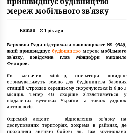
пришвидшує будівництво
мереж мобільного звʼязку
Кличко анонсував дату включення опалення
5 років ago
Roman
1 рік ago
Верховна Рада підтримала законопроєкт № 9549,
Венеціанський палаццо для депутатів
який пришвидшує
будівництво
мереж мобільного
8 років ago
звʼязку, повідомив глав Мінцифри Михайло
Федоров.
На улице Заболотного автомобиль насмерть
Як зазначив міністр, оператори швидше
сбил пешехода
отримуватимуть землю для будівництва базових
10 років ago
станцій. Строки в середньому скорочуються із 6 до 3
місяців. Тепер 4G скоріше зʼявлятиметься у
віддалених куточках України, а також уздовж
Зеленський доручив Кабміну оперативно
вирішити питання дофінансування музею
автошляхів.
Голодомору
6 років ago
Окремий акцент – відновлення зв’язку на
деокупованих територіях, зокрема в районах, де
У столиці провели онлайн консультації з
проходили активні бойові дії. Там зруйновано