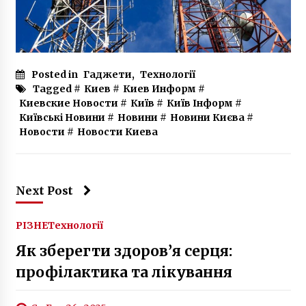
Posted in
Гаджети
,
Технології
Tagged #
Киев
#
Киев Информ
#
Киевские Новости
#
Київ
#
Київ Інформ
#
Київські Новини
#
Новини
#
Новини Києва
#
Новости
#
Новости Киева
Next Post
РІЗНЕ
Технології
Як зберегти здоров’я серця:
профілактика та лікування