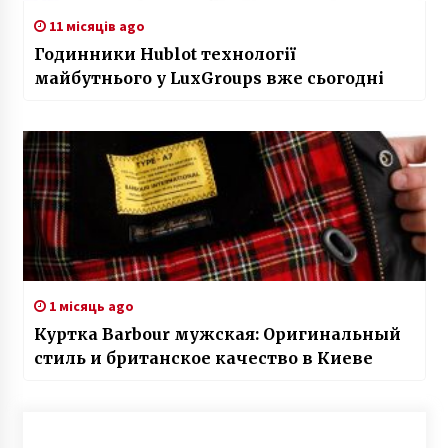
11 місяців ago
Годинники Hublot технології
майбутнього у LuxGroups вже сьогодні
1 місяць ago
Куртка Barbour мужская: Оригинальный
стиль и британское качество в Киеве