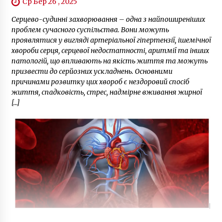
Ср Бер 26 , 2025
Серцево-судинні захворювання – одна з найпоширеніших
проблем сучасного суспільства. Вони можуть
проявлятися у вигляді артеріальної гіпертензії, ішемічної
хвороби серця, серцевої недостатності, аритмії та інших
патологій, що впливають на якість життя та можуть
призвести до серйозних ускладнень. Основними
причинами розвитку цих хвороб є нездоровий спосіб
життя, спадковість, стрес, надмірне вживання жирної
[…]