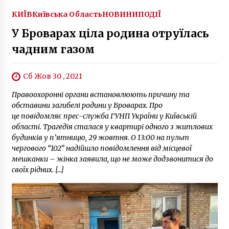
КИЇВ
Київська Область
НОВИНИ
ПОДІЇ
У Броварах ціла родина отруїлась
чадним газом
Сб Жов 30 , 2021
Правоохоронні органи встановлюють причину та
обставини загибелі родини у Броварах. Про
це повідомляє прес-служба ГУНП України у Київській
області. Трагедія сталася у квартирі одного з житлових
будинків у п’ятницю, 29 жовтня. О 13:00 на пульт
чергового “102” надійшло повідомлення від місцевої
мешканки – жінка заявила, що не може додзвонитися до
своїх рідних. […]