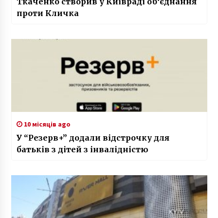
Ткаченко створив у Київраді об‘єднання
проти Кличка
10 місяців ago
У “Резерв+” додали відстрочку для
батьків з дітей з інвалідністю