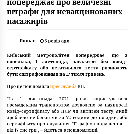
попереджає про величезні
5 років ago
штрафи для невакцинованих
Покупці як інструмент просування інтернет-
пасажирів
магазину
1 рік ago
Roman
5 років ago
“Ці гроші виділять на премії військовим”:
Зеленський скасував проведення параду на
День Незалежності
Київський метрополітен попереджає, що з
7 років ago
понеділка, 1 листопада, пасажири без ковід-
сертифікату або негативного тесту ризикують
Тільки для жінок і дітей: у Києві з’явилася
бути оштрафованими на 17 тисяч гривень.
нова служба таксі
7 років ago
Про це повідомила
пресслужба
КП.
“Із 1 листопада 2021 року користуватися
У Києві на мосту Патона розгорнули
громадським транспортом дозволено за наявності
величезний прапор України: люди по всій
країні вийшли святкувати День Соборності
ковід-сертифікату або ПЛР чи антиген тесту, який
8 років ago
зроблено не більш як за 72 години до поїздки, або
сертифікату про одужання. Штраф за порушення –
У Києві згоріли приміщення церкви пастора
від 17 тис грн”, – йдеться в повідомленні.
Сандея Аделаджі