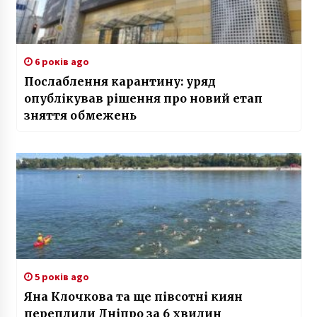
6 років ago
Послаблення карантину: уряд
опублікував рішення про новий етап
зняття обмежень
5 років ago
Яна Клочкова та ще півсотні киян
переплили Дніпро за 6 хвилин