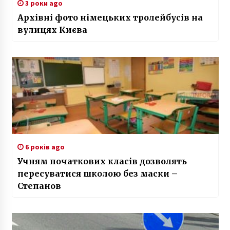
3 роки ago
Архівні фото німецьких тролейбусів на
вулицях Києва
6 років ago
Учням початкових класів дозволять
пересуватися школою без маски –
Степанов