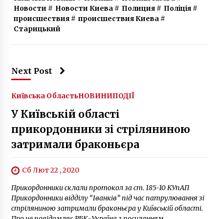
Новости
#
Новости Киева
#
Полиция
#
Поліція
#
5 років ago
происшествия
#
происшествия Киева
#
Старицький
Next Post
Київська Область
НОВИНИ
ПОДІЇ
У Київській області
прикордонники зі стріляниною
затримали браконьєра
Сб Лют 22 , 2020
Прикордонники склали протокол за ст. 185-10 КУпАП
Прикордонники відділу “Іванків” під час патрулювання зі
стріляниною затримали браконьєра у Київській області.
Про це повідомляє РБК-Україна з посиланням