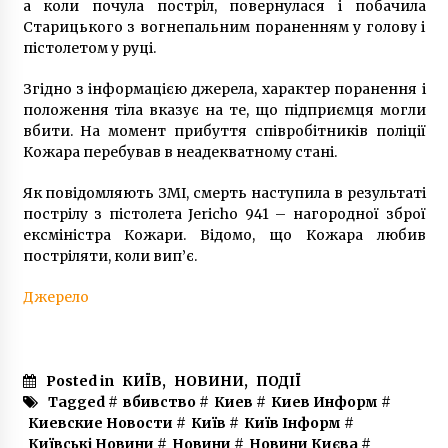
а коли почула постріл, повернулася і побачила
10 років ago
Старицького з вогнепальним пораненням у голову і
пістолетом у руці.
В КМДА повідомили, коли в домівках
Згідно з інформацією джерела, характер поранення і
з’явиться опалення
положення тіла вказує на те, що підприємця могли
5 років ago
вбити. На момент прибуття співробітників поліції
Кожара перебував в неадекватному стані.
«Агента Путіна – під суд!»: у Раді з’явився
банер з Медведчуком
Як повідомляють ЗМІ, смерть наступила в результаті
8 років ago
пострілу з пістолета Jericho 941 – нагородної зброї
ексміністра Кожари. Відомо, що Кожара любив
постріляти, коли вип’є.
Twenty One Pilots, Bring Me The Horizon,
Miley Cyrus – зірки світової величини, що
знімали кліпи в Києві у 2018
Джерело
8 років ago
У Києві пропонують скасувати посадку
пасажирів в автобуси тільки через передні
Posted in
КИЇВ
,
НОВИНИ
,
ПОДІЇ
двері
Tagged #
вбивство
#
Киев
#
Киев Информ
#
5 років ago
Киевские Новости
#
Київ
#
Київ Інформ
#
Київські Новини
#
Новини
#
Новини Києва
#
У Києві підлітки знущалися з лежачої бабусі