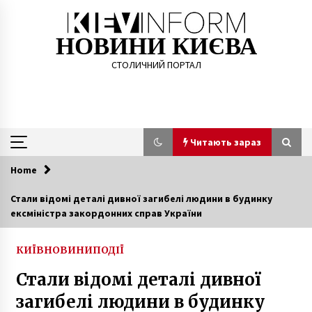
Skip
to
content
НОВИНИ КИЄВА
СТОЛИЧНИЙ ПОРТАЛ
Читають зараз
Home
Читають зараз
Стали відомі деталі дивної загибелі людини в будинку
ексміністра закордонних справ України
У Києві будівлі старовинного “сухарного
заводу” знесуть повністю під виглядом
реконструкції
КИЇВ
НОВИНИ
ПОДІЇ
6 років ago
Стали відомі деталі дивної
Для киян створили карту ремонту теплових
загибелі людини в будинку
мереж