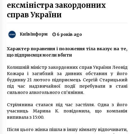
7 років ago
ексміністра закордонних
справ України
Парубій пропонує зробити Софію Київську
головним храмом нової Православної Церкви
в Україні
8 років ago
КиївІнформ
6 років ago
NATO Innovation Challenge «Медична
Характер поранення і положення тіла вказує на те,
допомога в доступному та незахищеному
бойовому просторі»
що підприємця могли вбити
9 місяців ago
Колишній міністр закордонних справ України Леонід
Кожара і загиблий за дивних обставин у його
Коензимні та амінокислотні комплекси: коли
та кому потрібні
будинку 21 лютого підприємець Сергій Старицький
3 роки ago
під час надзвичайної події перебували в стані
сильного алкогольного сп’яніння.
ЧП в Соломенском районе.
Стрілянина сталася під час застілля. Одна з його
Разгерметизировалась незаконная газовая
заправка (Фото)
учасниць Марина К. повідомила, що компанія
10 років ago
випивала з 15:00.
Масштабный пожар в Чернобыльской зоне
Після цього жінка пішла в іншу кімнату відпочивати,
ликвидировали