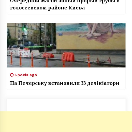
Очередной масштабный прорыв трубы в
голосеевском районе Киева
6 років ago
На Печерську встановили 33 делініатори