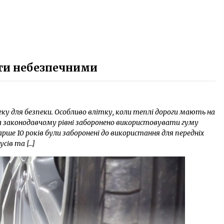
ти небезпечними
у для безпеки. Особливо влітку, коли теплі дороги мають на
на законодавчому рівні заборонено використовувати гуму
арше 10 років були заборонені до використання для передніх
сів та […]