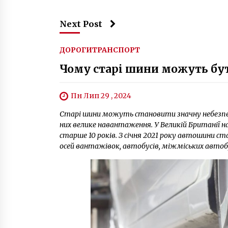
Next Post
ДОРОГИ
ТРАНСПОРТ
Чому старі шини можуть бу
Пн Лип 29 , 2024
Старі шини можуть становити значну небезпек
них велике навантаження. У Великій Британії 
старше 10 років. З січня 2021 року автошини ст
осей вантажівок, автобусів, міжміських автобу