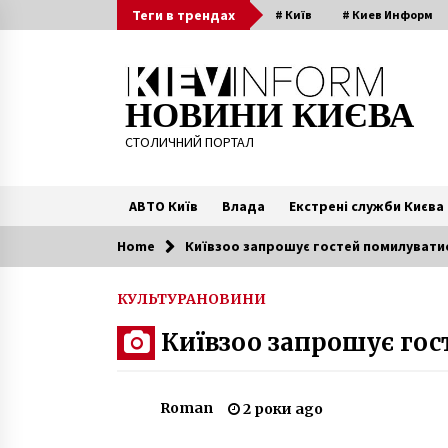
Skip
Теги в трендах
# Київ
# Киев Информ
to
content
НОВИНИ КИЄВА
СТОЛИЧНИЙ ПОРТАЛ
АВТО Київ
Влада
Екстрені служби Києва
Home
Київзоо запрошує гостей помилувати
Читають зараз
КУЛЬТУРА
НОВИНИ
На Київщині ліквідували
Київзоо запрошує го
нарколабораторію
7 років ago
Roman
2 роки ago
Як в Україні діють шахраї під час
обміну валют: найпопулярніші
схеми