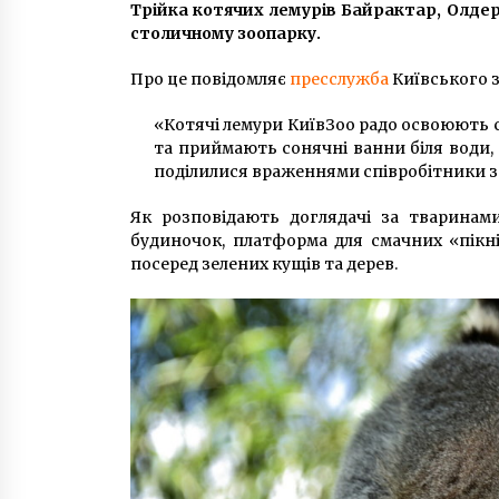
Трійка котячих лемурів Байрактар, Олдер
4 роки ago
столичному зоопарку.
У Києві вандали розгромили
Про це повідомляє
пресслужба
Київського з
пам’ятник Сергію Нігояну: фото 
місця злочину
«Котячі лемури КиївЗоо радо освоюють 
7 років ago
та приймають сонячні ванни біля води
поділилися враженнями співробітники з
Рада підтримала зміни до
Конституції щодо вступу Україн
в ЄС і НАТО
Як розповідають доглядачі за тваринами
8 років ago
будиночок, платформа для смачних «пікнік
посеред зелених кущів та дерев.