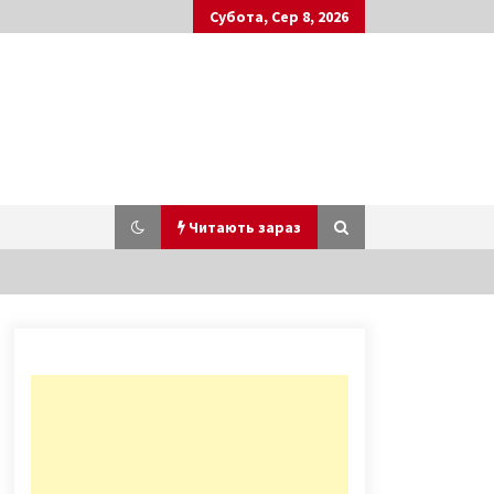
Субота, Сер 8, 2026
Читають зараз
На майские праздники в Киеве
пройдет масштабный фестиваль
в формате «Живой истории»
9 років ago
Київський міст на Троєщину
увійде в німецький посібник
прикладом того, як не можна