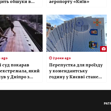
дить обшуки в
аеропорту «Київ»
Київметробуд»
в ago
2 роки ago
і суд покарав
Перепустка для проїзду
екстремала, який
у комендантську
ув у Дніпро з
годину у Києвві стане
агона метро
не дійсною
PAT