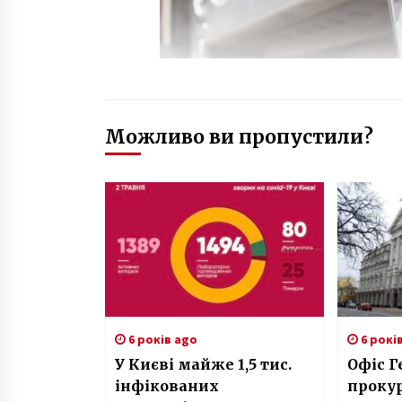
Можливо ви пропустили?
6 років ago
6 рокі
У Києві майже 1,5 тис.
Офіс Г
інфікованих
прокур