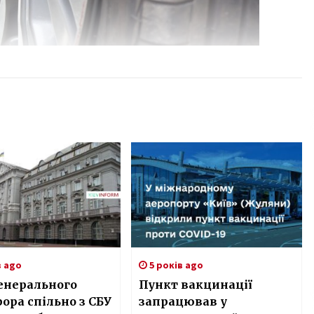
в ago
5 років ago
енерального
Пункт вакцинації
ора спільно з СБУ
запрацював у