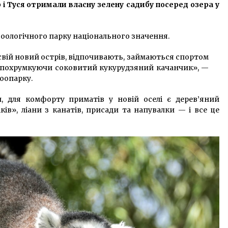
6 років ago
 і Туся отримали власну зелену садибу посеред озера у
Новый прокурор Киевской
оологічного парку національного значення.
з
области приватизировал
государственную квартиру
свій новий острів, відпочивають, займаються спортом
10 років ago
, похрумкуючи соковитий кукурудзяний качанчик», —
оопарку.
На трасі під Києвом сталися
и
масштабні ДТП, транспорт
застряг у пробці
, для комфорту приматів у новій оселі є дерев’яний
6 років ago
ів», ліани з канатів, присади та напувалки — і все це