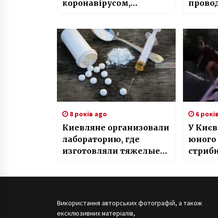
коронавірусом,
прово
захворіли ще двоє
ПАТ «
церковників
8 років ago
6 рокі
Киевляне организовали
У Києв
лабораторию, где
юного 
изготовляли тяжелые
стрибн
наркотики
даху в
Використання авторських фотографій, а також
ексклюзивних матеріалів,