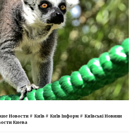
кие Новости
#
Київ
#
Київ Інформ
#
Київські Новини
вости Киева