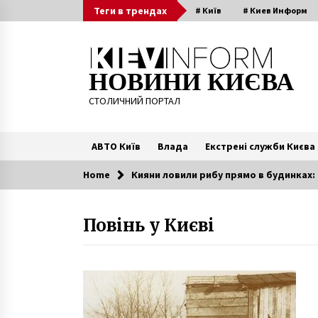
Skip
Теги в трендах
# Київ
# Киев Информ
to
content
НОВИНИ КИЄВА
СТОЛИЧНИЙ ПОРТАЛ
АВТО Київ
Влада
Екстрені служби Києва
Home
Кияни ловили рибу прямо в будинках: П
Читають зараз
Повінь у Києві
Контролер автобуса змусив
школяра сплатити штраф йому н
картку. Чоловіка звільнили
5 років ago
Масштабна пожежа у
Чорнобильській зоні:
рятувальники продовжують