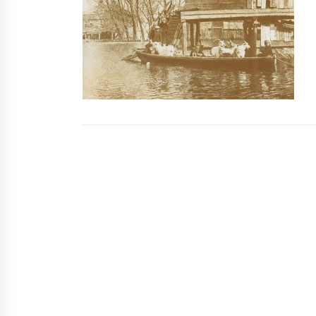
боротися з вогнем (ВІДЕО)
6 років ago
“Разница огромна”: Терентьев и
Кличко оценили ремонт в
киевском роддоме
7 років ago
Будинок-привид у Бехтерівсько
провулку
7 років ago