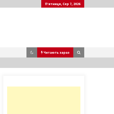
П’ятниця, Сер 7, 2026
Читають зараз
Київський міст на Троєщину
увійде в німецький посібник
прикладом того, як не можна
будувати
9 років ago
Ветерана АТО і експравоохоронця
затримали за підозрою у
мінуванні офісного приміщення у