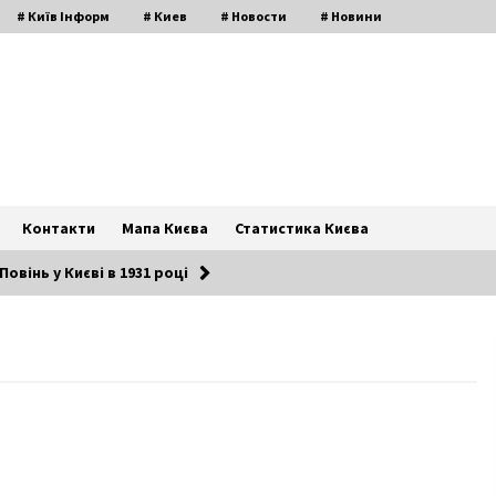
# Київ Інформ
# Киев
# Новости
# Новини
Контакти
Мапа Києва
Статистика Києва
овінь у Києві в 1931 році
Новим главою Київської ОДА став
а
Михайло Бно-Айріян
7 років ago
Покупателей Фокстрота ожидают
только реальные скидки