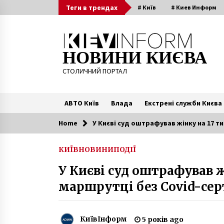
Skip
Теги в трендах
# Київ
# Киев Информ
to
content
НОВИНИ КИЄВА
СТОЛИЧНИЙ ПОРТАЛ
АВТО Київ
Влада
Екстрені служби Києва
Home
У Києві суд оштрафував жінку на 17 ти
Читають зараз
КИЇВ
НОВИНИ
ПОДІЇ
Тюрма на Лук`янівці: 150 років
У Києві суд оштрафував жі
страждань
7 років ago
маршрутці без Covid-се
У разі локдауну доступ до ялинк
на Софіївській площі можуть
КиївІнформ
5 років ago
обмежити