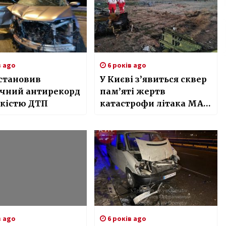
в ago
6 років ago
становив
У Києві з’явиться сквер
ічний антирекорд
пам’яті жертв
ькістю ДТП
катастрофи літака МАУ
в Ірані
в ago
6 років ago