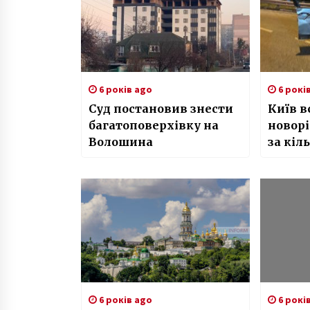
6 років ago
6 рокі
Суд постановив знести
Київ в
багатоповерхівку на
новор
Волошина
за кіл
6 років ago
6 рокі