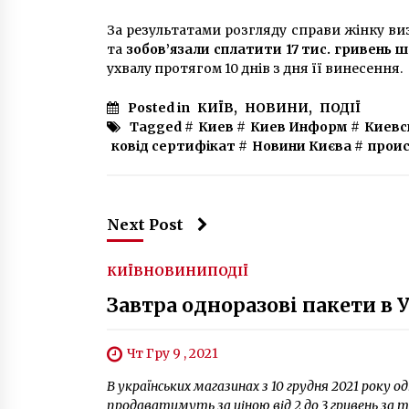
За результатами розгляду справи жінку в
та
зобов’язали сплатити 17 тис. гривень 
ухвалу протягом 10 днів з дня її винесення.
Posted in
КИЇВ
,
НОВИНИ
,
ПОДІЇ
Tagged #
Киев
#
Киев Информ
#
Киевс
ковід сертифікат
#
Новини Києва
#
прои
Next Post
КИЇВ
НОВИНИ
ПОДІЇ
Завтра одноразові пакети в 
Чт Гру 9 , 2021
В українських магазинах з 10 грудня 2021 року
продаватимуть за ціною від 2 до 3 гривень за 