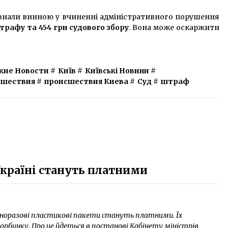
изнали винною у вчиненні адміністративного порушення
штрафу та 454 грн судового збору
. Вона може оскаржити
кие Новости
#
Київ
#
Київські Новини
#
сшествия
#
происшествия Киева
#
Суд
#
штраф
Україні стануть платними
 одноразові пластикові пакети стануть платними. Їх
торбинку. Про це йдеться в постанові Кабінету міністрів