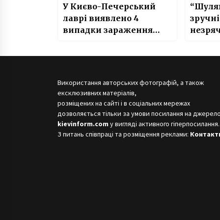
У Києво-Печерський
“Шуля
лаврі виявлено 4
зручн
випадки зараження
незря
коронавірусом
Використання авторських фотографій, а також
ексклюзивних матеріалів,
розміщених на сайті і в соціальних мережах
дозволяється тільки за умови посилання на джерело
kievinform.com
у вигляді активного гіперпосилання.
З питань співпраці та розміщення реклами:
Контакт