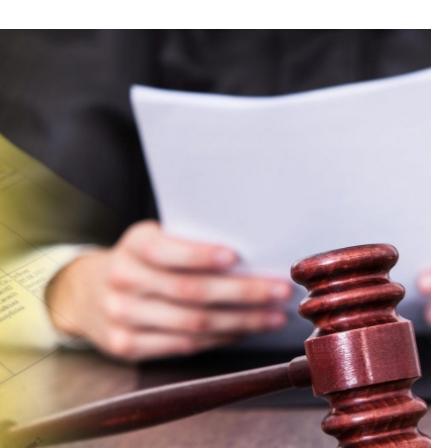
та Деснянському районах
5 років ago
Лукашенко пригрозив Україні
санкціями
6 років ago
ку
У Києві жорстоко зарізали
власницю продуктового магазину:
подробиці трагедії
6 років ago