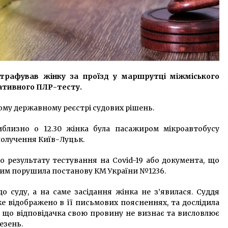
рафував жінку за проїзд у маршрутці міжміського
гативного ПЛР-тесту.
ому державному реєстрі судових рішень.
близно о 12.30 жінка була пасажиром мікроавтобусу
получення Київ-Луцьк.
о результату тестування на Covid-19 або документа, що
чим порушила постанову КМ України №1236.
о суду, а на саме засідання жінка не з’явилася. Суддя
ке відображено в її письмових поясненнях, та дослідила
и, що відповідачка свою провину не визнає та висловлює
езень.