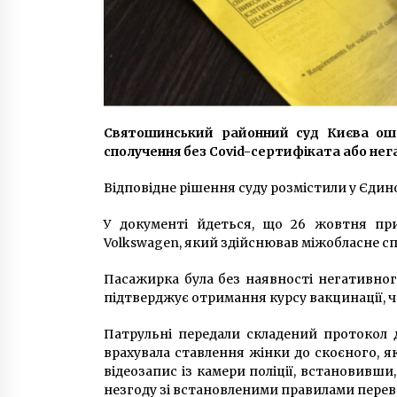
Святошинський районний суд Києва ошт
сполучення без Covid-сертифіката або не
Відповідне рішення суду розмістили у Єдин
У документі йдеться, що 26 жовтня при
Volkswagen, який здійснював міжобласне с
Пасажирка була без наявності негативног
підтверджує отримання курсу вакцинації, 
Патрульні передали складений протокол д
врахувала ставлення жінки до скоєного, я
відеозапис із камери поліції, встановивш
незгоду зі встановленими правилами перев