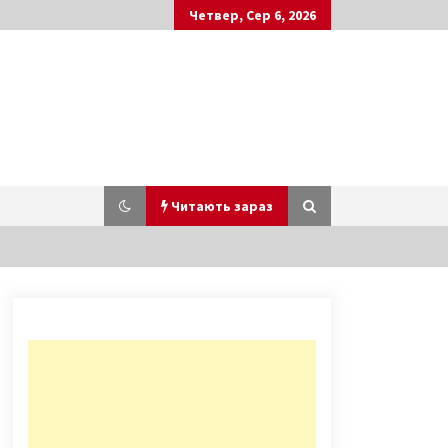
Четвер, Сер 6, 2026
Читають зараз
СБУ оголосила підозру в зраді
відомому проросійському блогеру
Анатолію Шарію
5 років ago
У Київський військовий госпіталь
з Харкова прибули 6 поранених на
фронті воїнів