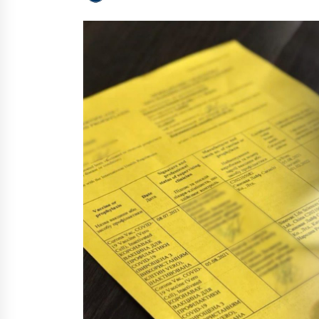
6 років ago
Винник «закликав до миру» в
російському відеокліпі (відео)
7 років ago
У Києві автохам на позашляхови
намагався заїхати на новий міст
7 років ago