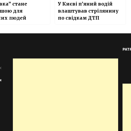
вка” стане
У Києві п’яний водій
ішою для
влаштував стрілянину
чих людей
по свідкам ДТП
PAT
:
и