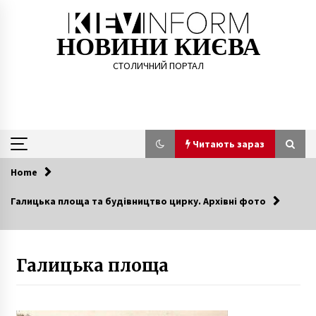
Skip
to
content
НОВИНИ КИЄВА
СТОЛИЧНИЙ ПОРТАЛ
Читають зараз
Home
Читають зараз
Галицька площа та будівництво цирку. Архівні фото
Забруднення повітря в Києві: Кличко
перевірив ситуацію з пожежами в
Чорнобильській зоні
Галицька площа
6 років ago
Кримчанин облаштував в Києві порностудію,
де «працювали» 13 «актрис»