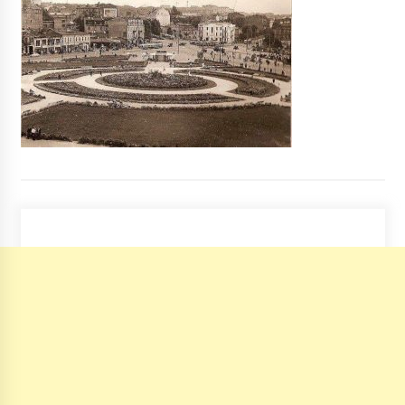
8 років ago
В Киеве уменьшат количество рекламы и
запретят растяжки
10 років ago
У Києві жінка розповсюджувала порно з
п’ятирічною донькою
5 років ago
Київський музей увійшов в топ-20 світових
музеїв
7 років ago
У Києві озброєний чоловік захопив
маршрутку і втік від поліції
9 років ago
Киев стоит в пробках из-за сильного
снегопада: опубликована карта