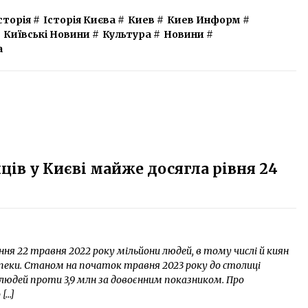
сторія
#
Історія Києва
#
Киев
#
Киев Информ
#
Київські Новини
#
Культура
#
Новини
#
а
ів у Києві майже досягла рівня 24
ня 22 травня 2022 року мільйони людей, в тому числі й киян
зпеки. Станом на початок травня 2023 року до столиці
 людей проти 3,9 млн за довоєнним показником. Про
[…]