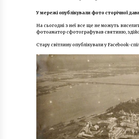
будинкових лічильників води
7 років ago
У мережі опублікували фото сторічної да
На трассе под Киевом
перевернулась “Гезель”
На сьогодні з неї все ще не можуть висел
9 років ago
фотоаматор сфотографував святиню, здійсн
Стару світлину опублікували у Facebook-спі
В Києві відкриють 5 продуктових
ринків
6 років ago