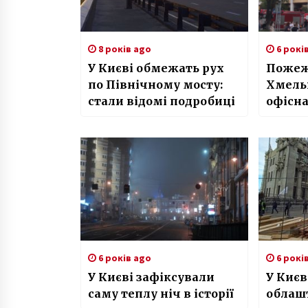
8 років ago
6 рокі
У Києві обмежать рух
Пожежа
по Північному мосту:
Хмель
стали відомі подробиці
офісна
“Київ
6 років ago
6 рокі
У Києві зафіксували
У Києв
саму теплу ніч в історії
облаш