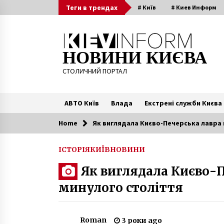
Skip
Теги в трендах
# Київ
# Киев Информ
to
content
НОВИНИ КИЄВА
СТОЛИЧНИЙ ПОРТАЛ
АВТО Київ
Влада
Екстрені служби Києва
Home
Як виглядала Києво-Печерська лавра 
Читають зараз
ІСТОРІЯ
КИЇВ
НОВИНИ
Масштабне ДТП на Гетьмана, є
Як виглядала Києво-П
загиблі та поранені. ФОТО
9 років ago
минулого століття
«Київводоканал» запроваджує
внески для мешканців, що
Roman
3 роки ago
спрямують на ремонт і повірку