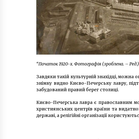
“Початок 1920-х. Фотографія (зроблена. – Ред.) 
Завдяки такій культурній знахідці, можна оц
знімку видно Києво-Печерську лавру, підт
забудований правий берег столиці.
Києво-Печерська лавра є православним мо
християнських центрів країни та видатно
державі, а релігійні організації користують