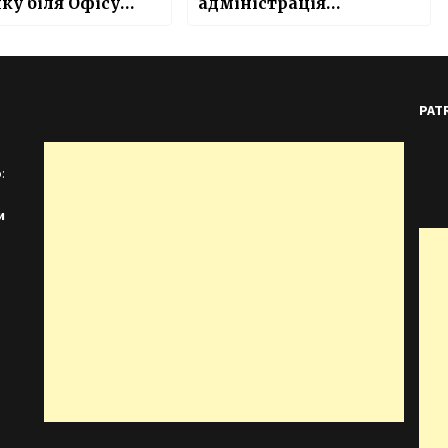
ку біля Офісу
адміністрація
дента
розповіла, звідки
з’явилося зображення
PAT
:
и