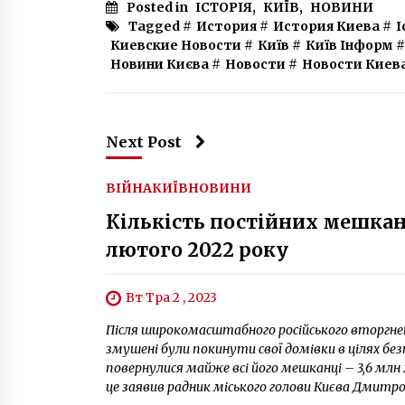
Posted in
ІСТОРІЯ
,
КИЇВ
,
НОВИНИ
Tagged #
История
#
История Киева
#
І
Киевские Новости
#
Київ
#
Київ Інформ
#
Новини Києва
#
Новости
#
Новости Киев
Next Post
ВІЙНА
КИЇВ
НОВИНИ
Кількість постійних мешканц
лютого 2022 року
Вт Тра 2 , 2023
Після широкомасштабного російського вторгнен
змушені були покинути свої домівки в цілях бе
повернулися майже всі його мешканці – 3,6 млн
це заявив радник міського голови Києва Дмитро 