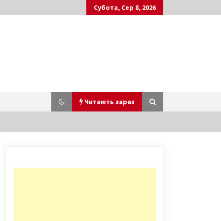
Субота, Сер 8, 2026
Читають зараз
У Києві жінка розповсюджувала
порно з п’ятирічною донькою
5 років ago
Жахлива ДТП сталась вночі: 5
загиблих, близько 20 поранених