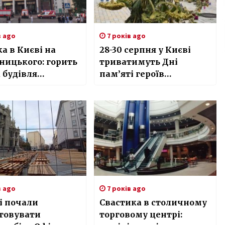
в ago
7 років ago
 в Києві на
28-30 серпня у Києві
ницького: горить
триватимуть Дні
 будівля
пам’яті героїв
проєкту”
Іловайської битви
в ago
7 років ago
і почали
Свастика в столичному
товувати
торговому центрі: