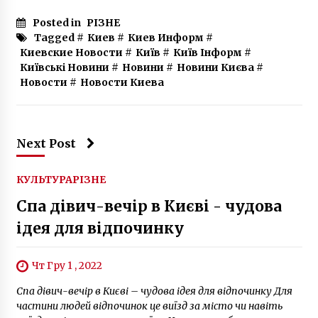
Posted in
РІЗНЕ
Tagged #
Киев
#
Киев Информ
#
Киевские Новости
#
Київ
#
Київ Інформ
#
Київські Новини
#
Новини
#
Новини Києва
#
Новости
#
Новости Киева
Next Post
КУЛЬТУРА
РІЗНЕ
Спа дівич-вечір в Києві - чудова
ідея для відпочинку
Чт Гру 1 , 2022
Спа дівич-вечір в Києві – чудова ідея для відпочинку Для
частини людей відпочинок це виїзд за місто чи навіть