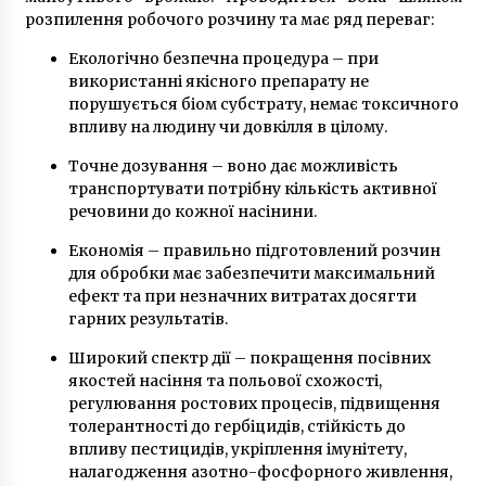
розпилення робочого розчину та має ряд переваг:
Екологічно безпечна процедура – при
Із вечора 26 квітня до 2 травня на Північному
використанні якісного препарату не
мосту через р. Десенка буде частково
обмежено рух транспорту
порушується біом субстрату, немає токсичного
7 років ago
впливу на людину чи довкілля в цілому.
Точне дозування – воно дає можливість
На Київщині оголосили штормове
попередження зі зливами і шквалами
транспортувати потрібну кількість активної
6 років ago
речовини до кожної насінини.
Економія – правильно підготовлений розчин
Ливень затопил несколько улиц Киева
для обробки має забезпечити максимальний
(Фото, Видео)
ефект та при незначних витратах досягти
10 років ago
гарних результатів.
Широкий спектр дії – покращення посівних
В КМДА розказали які тарифи на проїзд
якостей насіння та польової схожості,
будуть економічно обгрунтованими
регулювання ростових процесів, підвищення
9 років ago
толерантності до гербіцидів, стійкість до
впливу пестицидів, укріплення імунітету,
З’явилися фото навчань ДСНС на Дніпрі у
налагодження азотно-фосфорного живлення,
Києві