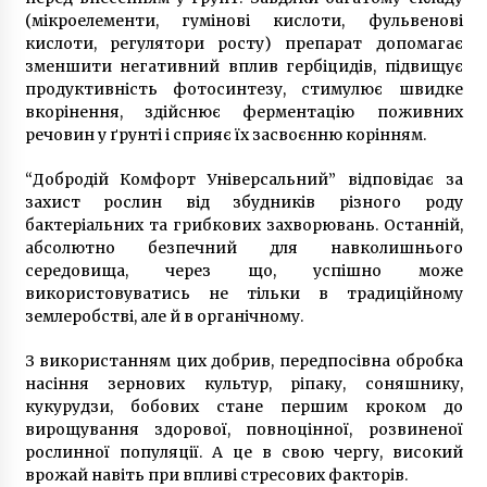
(мікроелементи, гумінові кислоти, фульвенові
кислоти, регулятори росту) препарат допомагає
зменшити негативний вплив гербіцидів, підвищує
продуктивність фотосинтезу, стимулює швидке
вкорінення, здійснює ферментацію поживних
речовин у ґрунті і сприяє їх засвоєнню корінням.
“Добродій Комфорт Універсальний” відповідає за
захист рослин від збудників різного роду
бактеріальних та грибкових захворювань. Останній,
абсолютно безпечний для навколишнього
середовища, через що, успішно може
використовуватись не тільки в традиційному
землеробстві, але й в органічному.
З використанням цих добрив, передпосівна обробка
насіння зернових культур, ріпаку, соняшнику,
кукурудзи, бобових стане першим кроком до
вирощування здорової, повноцінної, розвиненої
рослинної популяції. А це в свою чергу, високий
врожай навіть при впливі стресових факторів.