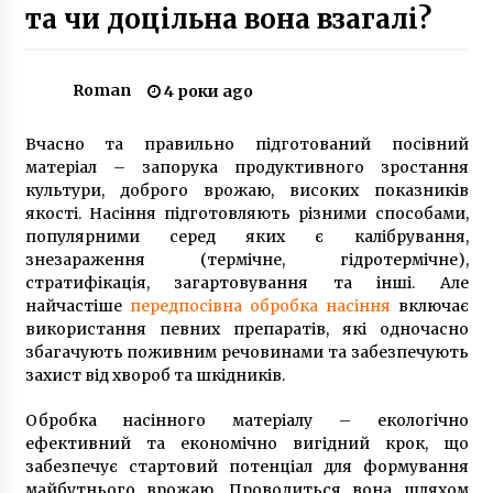
та чи доцільна вона взагалі?
У Києві поліцейські викрали людину та
вимагали викуп
Roman
4 роки ago
6 років ago
Вчасно та правильно підготований посівний
Евакуація населення Києва: Кличко розповів,
матеріал – запорука продуктивного зростання
куди можуть вивезти людей
культури, доброго врожаю, високих показників
4 роки ago
якості. Насіння підготовляють різними способами,
популярними серед яких є калібрування,
На проспекті Свободи літня жінка загинула в
знезараження (термічне, гідротермічне),
10 метрах від пішохідного переходу
стратифікація, загартовування та інші. Але
6 років ago
найчастіше
передпосівна обробка насіння
включає
використання певних препаратів, які одночасно
збагачують поживним речовинами та забезпечують
На Київському водосховищі три людини
захист від хвороб та шкідників.
провалилися під лід, є жертви
8 років ago
Обробка насінного матеріалу – екологічно
ефективний та економічно вигідний крок, що
У столиці встановлять 681 велопарковку
забезпечує стартовий потенціал для формування
7 років ago
майбутнього врожаю. Проводиться вона шляхом