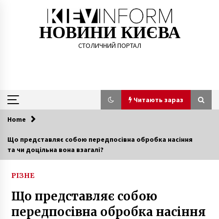
Skip
to
content
НОВИНИ КИЄВА
СТОЛИЧНИЙ ПОРТАЛ
Читають зараз
Home
Читають зараз
Що представляє собою передпосівна обробка насіння
та чи доцільна вона взагалі?
Лікарі оприлюднили перші результати
аналізів Порошенка
7 років ago
РІЗНЕ
Що представляє собою
Як живе Київ в умовах карантину
передпосівна обробка насіння
6 років ago