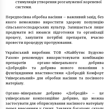
стимуляція утворення розгалуженої кореневої
7 років ago
системи.
Передпосівна обробка насіння – важливий захід, без
якого неможливо виростити здорову популяцію
сільськогосподарських культур. Залишається лише
продумати всі нюанси підготовки та організації
процесу, закупити потрібні препарати, вчасно
провести процедуру протруювання.
Український виробник ТОВ «Майбутнє Будуємо
Разом» рекомендує використовувати комбінацію
препаратів органо-мінерального добрива
«Добродій» та добрива нового покоління з
фунгіцидними властивостями «Добродій Комфорт
Універсальний» для обробки насіння та посівного
матеріалу.
Органо-мінеральне добриво «Добродій» – це
універсальне композиційне добриво, що можна
застосувати для обприскування насінного матеріалу
перед внесенням у ґрунт. Завдяки багатому складу