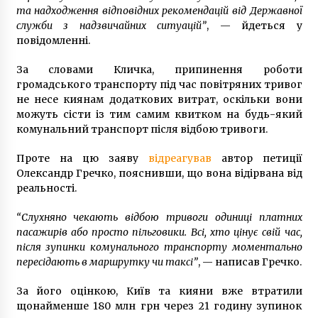
та надходження відповідних рекомендацій від Державної
служби з надзвичайних ситуацій”
, — йдеться у
повідомленні.
За словами Кличка, припинення роботи
громадського транспорту під час повітряних тривог
не несе киянам додаткових витрат, оскільки вони
можуть сісти із тим самим квитком на будь-який
комунальний транспорт після відбою тривоги.
Проте на цю заяву
відреагував
автор петиції
Олександр Гречко, пояснивши, що вона відірвана від
реальності.
“Слухняно чекають відбою тривоги одиниці платних
пасажирів або просто пільговики. Всі, хто цінує свій час,
після зупинки комунального транспорту моментально
пересідають в маршрутку чи таксі”
, — написав Гречко.
За його оцінкою, Київ та кияни вже втратили
щонайменше 180 млн грн через 21 годину зупинок