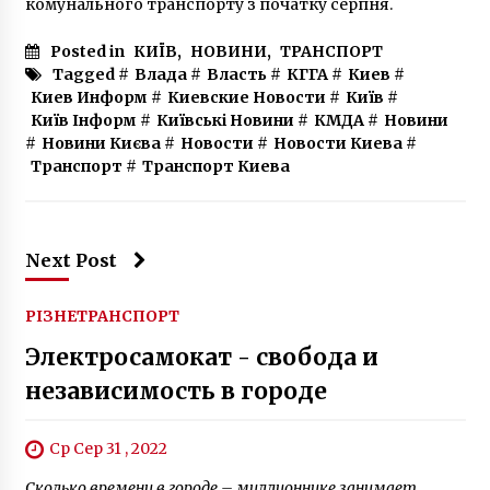
комунального транспорту з початку серпня.
Posted in
КИЇВ
,
НОВИНИ
,
ТРАНСПОРТ
Tagged #
Влада
#
Власть
#
КГГА
#
Киев
#
Киев Информ
#
Киевские Новости
#
Київ
#
Київ Інформ
#
Київські Новини
#
КМДА
#
Новини
#
Новини Києва
#
Новости
#
Новости Киева
#
Транспорт
#
Транспорт Киева
Next Post
РІЗНЕ
ТРАНСПОРТ
Электросамокат - свобода и
независимость в городе
Ср Сер 31 , 2022
Сколько времени в городе – миллионнике занимает