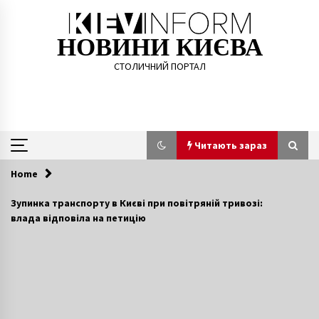
Skip
to
content
НОВИНИ КИЄВА
СТОЛИЧНИЙ ПОРТАЛ
Читають зараз
Home
Читають зараз
Зупинка транспорту в Києві при повітряній тривозі:
влада відповіла на петицію
На Київському морі зникли двоє рибалок.
Пошукові роботи тривають другий день
6 років ago
Киевлянам снова обещают достроить
Подольско-Воскресенский мост
10 років ago