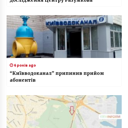
дослідження Центру Разумкова
6 років ago
“Київводоканал” припинив прийом
абонентів