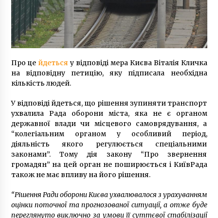
8 років ago
Про це
йдеться
у відповіді мера Києва Віталія Кличка
на відповідну петицію, яку підписала необхідна
кількість людей.
У відповіді йдеться, що рішення зупиняти транспорт
ухвалила Рада оборони міста, яка не є органом
державної влади чи місцевого самоврядування, а
“колегіальним органом у особливий період,
діяльність якого регулюється спеціальними
законами”. Тому дія закону “Про звернення
громадян” на цей орган не поширюється і КиївРада
також не має впливу на його рішення.
“Рішення Ради оборони Києва ухвалювалося з урахуванням
оцінки поточної та прогнозованої ситуації, а отже буде
переглянуто виключно за умови її суттєвої стабілізації