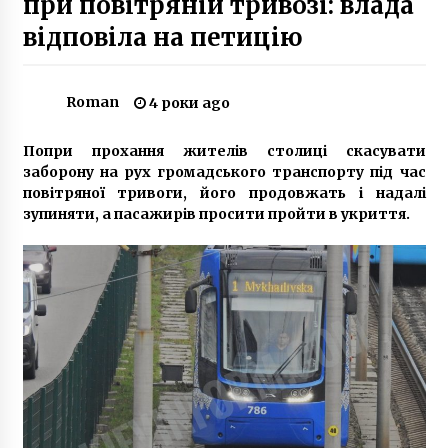
при повітряній тривозі: влада
5 років ago
відповіла на петицію
Під ОП вимагають не “зливати” справи
Майдану
7 років ago
Roman
4 роки ago
Попри прохання жителів столиці скасувати
Як генетичні тести допомагають вибрати
лікування раку?
заборону на рух громадського транспорту під час
7 місяців ago
повітряної тривоги, його продовжать і надалі
зупиняти, а пасажирів просити пройти в укриття.
У Києві 32-річна жінка використовувала
малолітню доньку для заняття жебрацтвом
5 років ago
«Укрзалізниця» відкрила продаж квитків на
деякі поїзди західного напрямку
6 років ago
На Київщині за добу сталося три смертельні
ДТП