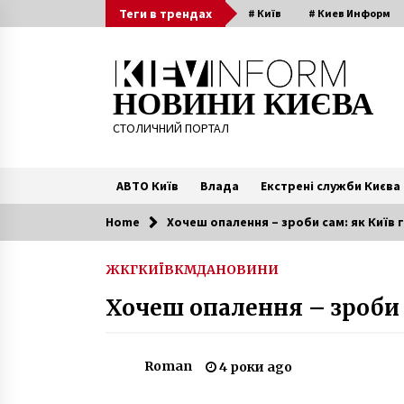
Skip
Теги в трендах
# Київ
# Киев Информ
to
content
НОВИНИ КИЄВА
СТОЛИЧНИЙ ПОРТАЛ
АВТО Київ
Влада
Екстрені служби Києва
Home
Хочеш опалення – зроби сам: як Київ 
Читають зараз
ЖКГ
КИЇВ
КМДА
НОВИНИ
У київському метро перестають
Хочеш опалення – зроби 
діяти «зелені карти»: як оплати
проїзд
5 років ago
Roman
4 роки ago
Затишок перед бурею: фото Киє
за рік до першої світової