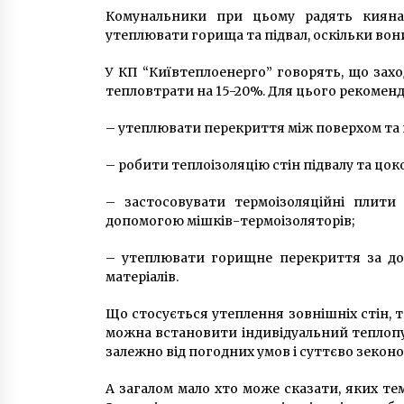
Комунальники при цьому радять киянам
утеплювати горища та підвал, оскільки вон
У КП “Київтеплоенерго” говорять, що зах
тепловтрати на 15-20%. Для цього рекомен
– утеплювати перекриття між поверхом та 
– робити теплоізоляцію стін підвалу та цок
– застосовувати термоізоляційні плити
допомогою мішків-термоізоляторів;
– утеплювати горищне перекриття за до
матеріалів.
Що стосується утеплення зовнішніх стін, 
можна встановити індивідуальний теплопу
залежно від погодних умов і суттєво зекон
А загалом мало хто може сказати, яких те