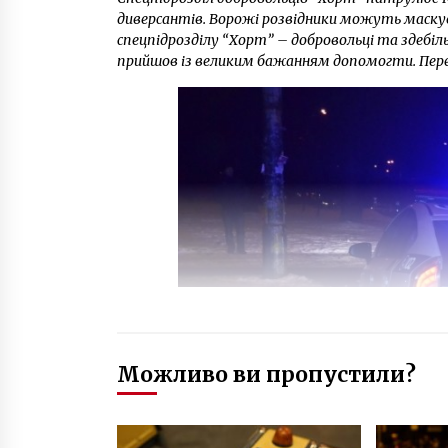
диверсантів. Ворожі розвідники можуть маскува
спецпідрозділу “Хорт” – добровольці та здебіль
прийшов із великим бажанням допомогти. Перед
Можливо ви пропустили?