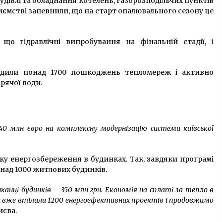
удівлі та обладнання котелень, газорозподільчих пунктів
иємстві запевнили, що на старт опалювального сезону це
що гідравлічні випробування на фінальній стадії, і
дили понад 1700 пошкоджень тепломереж і активно
рячої води.
40 млн євро на комплексну модернізацію системи київської
ку енергозбереження в будинках. Так, завдяки програмі
над 1000 житлових будинків.
канці будинків – 350 млн грн. Економія на сплаті за тепло в
 вже втілили 1200 енергоефективних проектів і продовжимо
иєва.