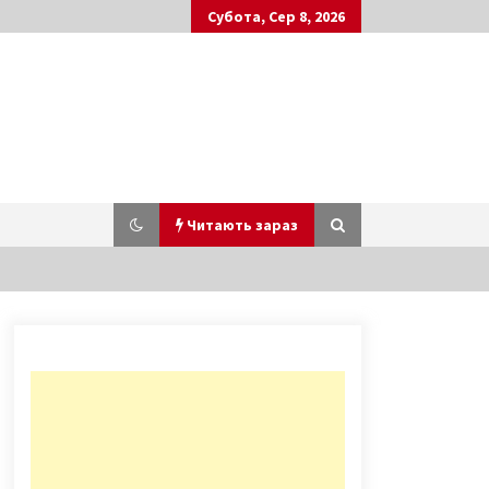
Субота, Сер 8, 2026
Читають зараз
Україна отримала 1,1 млрд доларів
від МВФ
2 роки ago
Ліг на гранату: з’явилися
подробиці загибелі ветерана АТО
під Києвом