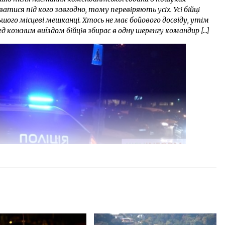
тися під кого завгодно, тому перевіряють усіх. Усі бійці
шого місцеві мешканці. Хтось не має бойового досвіду, утім
 кожним виїздом бійців збирає в одну шеренгу командир […]