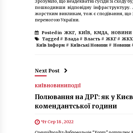
Зрозуміло, що неадекватні сусіди зі сходу 
пошкодивши відповідну інфраструктуру. 
жорстким викликам, тож є сподівання, що 
перемогою України.
Posted in
ЖКГ
,
КИЇВ
,
КМДА
,
НОВИНИ
Tagged #
Влада
#
Власть
#
ЖКГ
#
ЖКХ
Київ Інформ
#
Київські Новини
#
Новини
Next Post
КИЇВ
НОВИНИ
ПОДІЇ
Полювання на ДРГ: як у Ки
комендантської години
Чт Сер 18 , 2022
Спецпідрозділ добровольців “Хорт” патрулює К