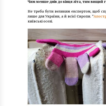
2 роки ago
Чим менше дн
ів до кінця літа, тим вищий
Не треба бути великим експертом, щоб сп
У КМДА розповіли, коли до Києва
лише для України, а й всієї Європи. “
Апост
прибудуть нові вагони для
київські оселі.
столичного метро
7 років ago
СБУ заблокувала діяльність
фінансової піраміди “B2B Jewerly
6 років ago