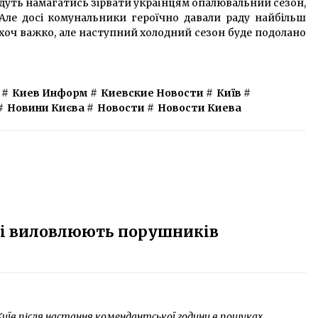
будуть намагатись зірвати українцям опалювальний сезон,
Але досі комунальники героїчно давали раду найбільш
хоч важко, але наступний холодний сезон буде подолано
#
Киев Информ
#
Киевские Новости
#
Київ
#
#
Новини Києва
#
Новости
#
Новости Киева
єві виловлюють порушників
иїв після настання комендантської години в пошуках