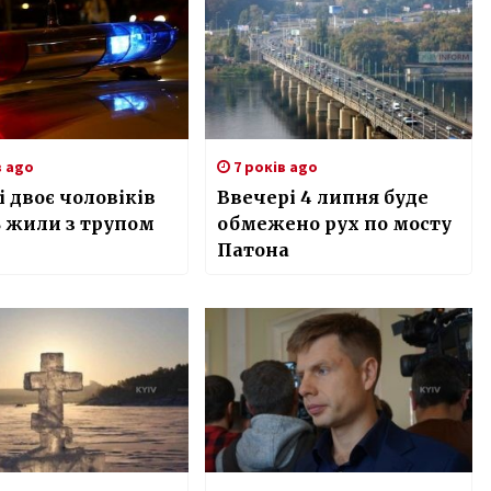
в ago
7 років ago
і двоє чоловіків
Ввечері 4 липня буде
 жили з трупом
обмежено рух по мосту
Патона