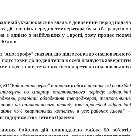
звичай ухвалює міська влада. У довоєнний період подача
х діб поспіль середня температура була +8 градусів за
ня є однією з найбільших у Європі, тому процес подачі
10 днів.
ит “Апострофу” сказали, що підготовка до опалювального
 з підготовки до подачі тепла в оселі планують завершити
илами підготовки теплових господарств до опалювального
 КП “Київтеплоенерго” в повному обсязі виконує всі необхідні
ломереж до старту опалювального періоду: гідравлічні
коджень, ремонти обладнання теплоджерел, теплопунктів
товки до опалювального періоду вже проведені гідравлічні
йже 95% квартальних котелень в усіх районах Києва”
, –
ня підприємства Тетяна Орленко.
ктивних бойових дій пошкоджено майже 80 об’єктів