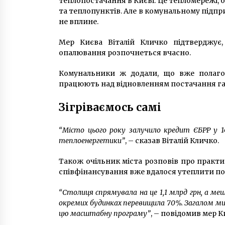
теплопостачання в Києві. Це тепломережі, б
та теплопунктів. Але в комунальному підпр
не вплине.
Мер Києва Віталій Кличко підтверджує, 
опалювання розпочнеться вчасно.
Комунальники ж додали, що вже полаго
працюють над відновленням постачання га
Зігріваємось самі
“Місто цього року залучило кредит ЄБРР у 1
теплоенергетики”
, – сказав Віталій Кличко.
Також очільник міста розповів про практи
співфінансування вже вдалося утеплити по
“Столиця спрямувала на це 1,1 млрд грн, а меш
окремих будинках перевищила 70%. Загалом ми
цю масштабну програму”
, – повідомив мер К