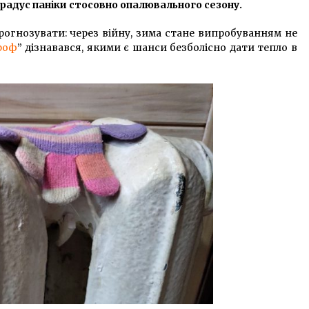
6 років ago
 градус паніки стосовно
опалювального сезону
.
рогнозувати: через війну, зима стане випробуванням не
У Києві автохами побили ветерана
роф
” дізнавався, якими є шанси безболісно дати тепло в
війни який пробув в полоні два
роки
6 років ago
На Північному мосту на Троещині
”
в Києві обмежують рух
транспорту
8 років ago