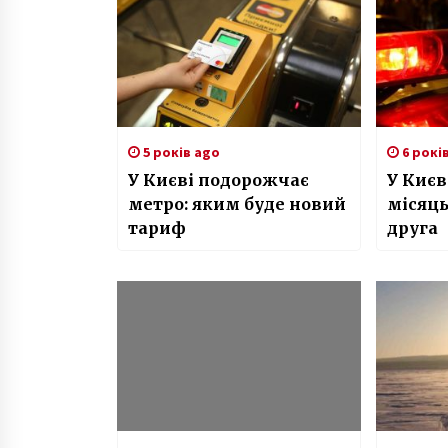
5 років ago
6 рокі
У Києві подорожчає
У Києв
метро: яким буде новий
місяць
тариф
друга