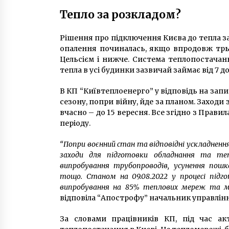
Тепло за розкладом?
Рішення про підключення Києва до тепла за
опалення починалась, якщо впродовж трьо
Цельсієм і нижче. Система теплопостачан
тепла в усі будинки зазвичай займає від 7 до 
В КП “Київтеплоенерго” у відповідь на зап
сезону, попри війну, йде за планом. Заходи
вчасно – до 15 вересня. Все згідно з Прав
періоду.
“Попри воєнний стан та відповідні ускладнення,
заходи для підготовки обладнання та теп
випробування трубопроводів, усунення пош
тощо. Станом на 09.08.2022 у процесі підго
випробування на 85% теплових мереж та ма
відповіла “Апострофу” начальник управлін
За словами працівників КП, під час а