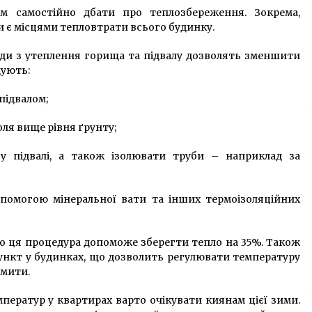
 самостійно дбати про теплозбереження. Зокрема,
и є місцями тепловтрати всього будинку.
оди з утеплення горища та підвалу дозволять зменшити
дують:
підвалом;
оля вище рівня ґрунту;
 у підвалі, а також ізолювати труби – наприклад за
помогою мінеральної вати та інших термоізоляційних
то ця процедура допоможе зберегти тепло на 35%. Також
нкт у будинках, що дозволить регулювати температуру
омити.
мператур у квартирах варто очікувати киянам цієї зими.