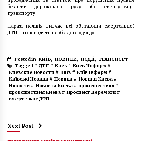
9 місяців ago
безпеки дорожнього руху або експлуатації
транспорту.
Наразі поліція вивчає всі обставини смертельної
ДТП та проводять необхідні слідчі дії.
Posted in
КИЇВ
,
НОВИНИ
,
ПОДІЇ
,
ТРАНСПОРТ
Tagged #
ДТП
#
Киев
#
Киев Информ
#
Киевские Новости
#
Київ
#
Київ Інформ
#
Київські Новини
#
Новини
#
Новини Києва
#
Новости
#
Новости Киева
#
происшествия
#
происшествия Киева
#
Проспект Перемоги
#
смертельне ДТП
Next Post