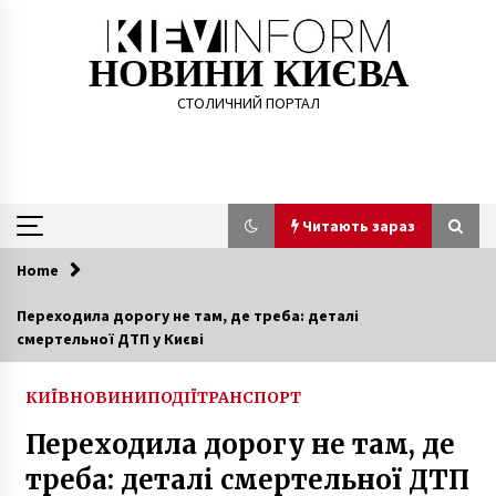
Skip
to
content
НОВИНИ КИЄВА
СТОЛИЧНИЙ ПОРТАЛ
Читають зараз
Home
Читають зараз
Переходила дорогу не там, де треба: деталі
смертельної ДТП у Києві
СБУ заблокувала діяльність фінансової
піраміди “B2B Jewerly”
6 років ago
КИЇВ
НОВИНИ
ПОДІЇ
ТРАНСПОРТ
Переходила дорогу не там, де
Протягом липня допущено до експлуатації у
ЗСУ понад 40 нових безпілотників
треба: деталі смертельної ДТП
1 рік ago