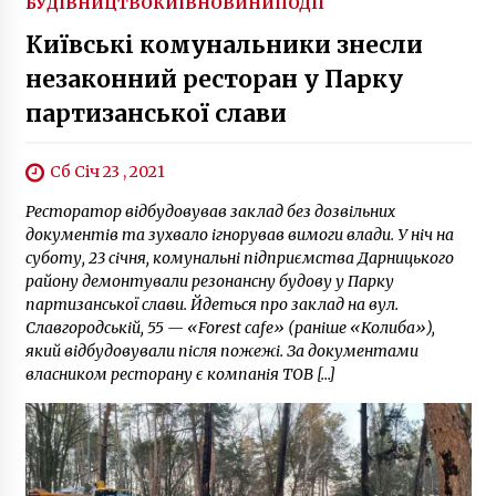
БУДІВНИЦТВО
КИЇВ
НОВИНИ
ПОДІЇ
Київські комунальники знесли
незаконний ресторан у Парку
партизанської слави
Сб Січ 23 , 2021
Ресторатор відбудовував заклад без дозвільних
документів та зухвало ігнорував вимоги влади. У ніч на
суботу, 23 січня, комунальні підприємства Дарницького
району демонтували резонансну будову у Парку
партизанської слави. Йдеться про заклад на вул.
Славгородській, 55 — «Forest cafe» (раніше «Колиба»),
який відбудовували після пожежі. За документами
власником ресторану є компанія ТОВ […]