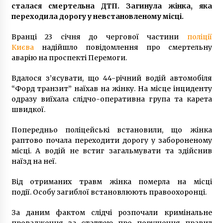
6 років ago
сталася смертельна ДТП. Загинула жінка, яка
переходила дорогу у невстановленому місці.
В столиці з`являться нові сквери
Вранці 23 січня до чергової частини
поліції
8 років ago
Києва
надійшло повідомлення про смертельну
аварію на проспекті Перемоги.
“Война и прочая хе@ня , сейчас нахрен
Вдалося з’ясувати, що 44-річний водій автомобіля
никому не надо”: український актор вірить у
“Форд транзит” наїхав на жінку. На місце інциденту
дружбу з Росією
одразу виїхала слідчо-оперативна група та карета
5 років ago
швидкої.
Збитки столичної підземки за останні пів
Попередньо поліцейські встановили, що жінка
року становили майже 2 млрд гривень
раптово почала переходити дорогу у забороненому
2 роки ago
місці. А водій не встиг загальмувати та здійснив
наїзд на неї.
У Києві знайшли мертвим зниклого 24-
річного іноземця
Від отриманих травм жінка померла на місці
7 років ago
події. Особу загиблої встановлюють правоохоронці.
За даним фактом слідчі розпочали кримінальне
Єврокомісія заборонила видачу
багаторазових віз росіянам
провадження за статтею про порушення правил