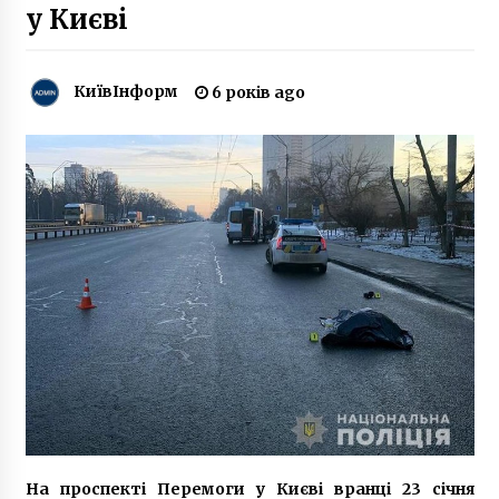
у Києві
“Гостиний двір” перейшов у власність
держави
КиївІнформ
6 років ago
8 років ago
Рада ухвалила держбюджет-2021
6 років ago
На Русанівці грабіжники підірвали банкомат
разом із відділенням «Ощадбанку»
7 років ago
Джаред Лето влаштував імпровізований
концерт на пішохідному мосту
7 років ago
Суд постановив знести багатоповерхівку на
Волошина
На проспекті Перемоги у Києві вранці 23 січня